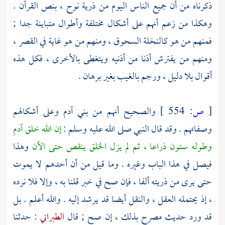
ذكرناه من أن جميع الناس اليوم من ذرية
نوح
، بنص القرآن .
وهكذا من زعم أنهم على أشكال مختلفة وأطوال متباينة جدا ;
فمنهم من هو كالنخلة السحوق ، ومنهم من هو غاية في القصر ،
ومنهم من يفترش أذنا من أذنيه ويتغطى بالأخرى ، فكل هذه
أقوال بلا دليل ، ورجم بالغيب بغير برهان .
[
ص:
554 ]
والصحيح أنهم من بني
آدم
وعلى أشكالهم
وصفاتهم . وقد قال النبي صلى الله عليه وسلم :
إن الله خلق آدم
وطوله ستون ذراعا ، ثم لم يزل الخلق ينقص حتى الآن
وهذا
فيصل في هذا الباب وغيره . وما قيل من أن أحدهم لا يموت
حتى يرى من ذريته ألفا ، فإن صح في خبر قلنا به ، وإلا فلا نرده
، إذ يحتمله العقل ، والنقل أيضا قد يرشد إليه . والله أعلم . بل
قد ورد حديث مصرح بذلك ، إن صح ; قال
الطبراني
: حدثنا