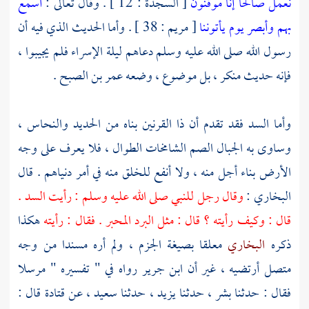
نعمل صالحا إنا موقنون
[ السجدة : 12 ] . وقال تعالى :
أسمع
بهم وأبصر يوم يأتوننا
[ مريم : 38 ] . وأما الحديث الذي فيه أن
رسول الله صلى الله عليه وسلم دعاهم ليلة الإسراء فلم يجيبوا ،
فإنه حديث منكر ، بل موضوع ، وضعه
عمر بن الصبح
.
وأما السد فقد تقدم أن
ذا القرنين
بناه من الحديد والنحاس ،
وساوى به الجبال الصم الشامخات الطوال ، فلا يعرف على وجه
الأرض بناء أجل منه ، ولا أنفع للخلق منه في أمر دنياهم . قال
البخاري :
وقال رجل للنبي صلى الله عليه وسلم : رأيت السد .
قال : وكيف رأيته ؟ قال : مثل البرد المحبر . فقال : رأيته
هكذا
ذكره
البخاري
معلقا بصيغة الجزم ، ولم أره مسندا من وجه
متصل أرتضيه ، غير أن
ابن جرير
رواه في " تفسيره " مرسلا
فقال : حدثنا
بشر
، حدثنا
يزيد
، حدثنا
سعيد
، عن
قتادة
قال :