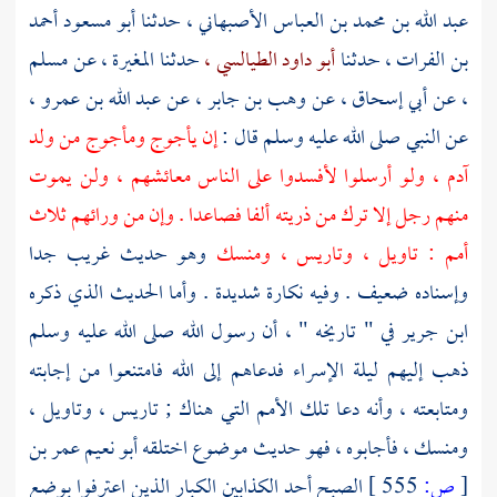
عبد الله بن محمد بن العباس الأصبهاني
، حدثنا
أبو مسعود أحمد
بن الفرات
، حدثنا
أبو داود الطيالسي ،
حدثنا
المغيرة
، عن
مسلم
، عن
أبي إسحاق
، عن
وهب بن جابر ،
عن
عبد الله بن عمرو
،
عن النبي صلى الله عليه وسلم قال :
إن يأجوج ومأجوج من ولد
آدم ، ولو أرسلوا لأفسدوا على الناس معائشهم ، ولن يموت
منهم رجل إلا ترك من ذريته ألفا فصاعدا . وإن من ورائهم ثلاث
أمم : تاويل ، وتاريس ، ومنسك
وهو حديث غريب جدا
وإسناده ضعيف . وفيه نكارة شديدة . وأما الحديث الذي ذكره
ابن جرير
في " تاريخه " ، أن رسول الله صلى الله عليه وسلم
ذهب إليهم ليلة الإسراء فدعاهم إلى الله فامتنعوا من إجابته
ومتابعته ، وأنه دعا تلك الأمم التي هناك ;
تاريس
،
وتاويل
،
ومنسك
، فأجابوه ، فهو حديث موضوع اختلقه
أبو نعيم عمر بن
[
ص:
555 ]
الصبح
أحد الكذابين الكبار الذين اعترفوا بوضع