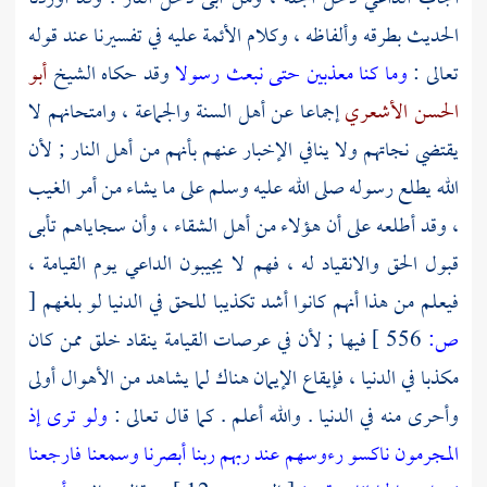
الحديث بطرقه وألفاظه ، وكلام الأئمة عليه في تفسيرنا عند قوله
تعالى :
وما كنا معذبين حتى نبعث رسولا
وقد حكاه الشيخ
أبو
الحسن الأشعري
إجماعا عن أهل السنة والجماعة ، وامتحانهم لا
يقتضي نجاتهم ولا ينافي الإخبار عنهم بأنهم من أهل النار ; لأن
الله يطلع رسوله صلى الله عليه وسلم على ما يشاء من أمر الغيب
، وقد أطلعه على أن هؤلاء من أهل الشقاء ، وأن سجاياهم تأبى
قبول الحق والانقياد له ، فهم لا يجيبون الداعي يوم القيامة ،
فيعلم من هذا أنهم كانوا أشد تكذيبا للحق في الدنيا لو بلغهم
[
ص:
556 ]
فيها ; لأن في عرصات القيامة ينقاد خلق ممن كان
مكذبا في الدنيا ، فإيقاع الإيمان هناك لما يشاهد من الأهوال أولى
وأحرى منه في الدنيا . والله أعلم . كما قال تعالى :
ولو ترى إذ
المجرمون ناكسو رءوسهم عند ربهم ربنا أبصرنا وسمعنا فارجعنا