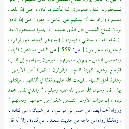
فستحفرونه غدا . فيعودون إليه كأشد ما كان ، حتى إذا بلغت
مدتهم ، وأراد الله أن يبعثهم على الناس ، حفروا حتى إذا كادوا
يرون شعاع الشمس قال الذي عليهم : ارجعوا فستحفرون غدا
إن شاء الله . ويستثني ، فيعودون إليه وهو كهيئته حين تركوه ،
فيحفرونه ويخرجون
[
ص:
559 ]
على الناس فينشفون المياه ،
ويتحصن الناس منهم في حصونهم ، فيرمون بسهامهم إلى السماء
فترجع وعليها كهيئة الدم ، فيقولون : قهرنا أهل الأرض ،
وعلونا أهل السماء . فيبعث الله عليهم نغفا في أقفائهم ، فيقتلهم
بها " قال رسول الله صلى الله عليه وسلم : " والذي نفس محمد
بيده ، إن دواب الأرض لتسمن شكرا من لحومهم ودمائهم "
ورواه
أحمد
أيضا عن
حسن بن موسى ،
عن
شيبان
، عن
قتادة
به
. وهكذا رواه
ابن ماجه
من حديث
سعيد
، عن
قتادة ،
إلا أنه قال