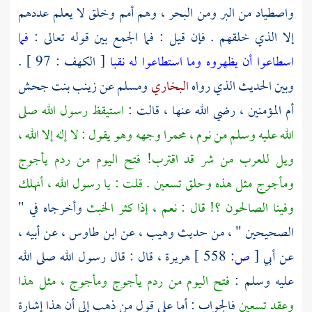
واصطياد من البر ومن البحر ، وهم أمم وخلق لا يعلم عددهم
إلا الذي خلقهم . فإن قيل : فما الجمع بين قوله تعالى :
فما
اسطاعوا أن يظهروه وما استطاعوا له نقبا
[ الكهف : 97 ] .
وبين الحديث الذي رواه
البخاري
ومسلم عن
زينب بنت جحش
أم المؤمنين ، رضي الله عنها ، قالت :
استيقظ رسول الله صلى
الله عليه وسلم من نوم ، محمرا وجهه وهو يقول : لا إله إلا الله ،
ويل للعرب من شر قد اقترب! فتح اليوم من ردم يأجوج
ومأجوج مثل هذه وحلق تسعين . قلت : يا رسول الله ، أنهلك
وفينا الصالحون ؟! قال : نعم ، إذا كثر الخبث
وأخرجاه في "
الصحيحين " ، من حديث
وهيب ،
عن
ابن طاوس
، عن أبيه ،
عن
أبي
[
ص:
558 ]
هريرة
، قال : قال رسول الله صلى الله
عليه وسلم :
فتح اليوم من ردم يأجوج ومأجوج ، مثل هذا
وعقد تسعين
فالجواب : أما على قول من ذهب إلى أن هذا إشارة