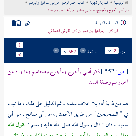
الرئيسية
البداية والنهاية
كتاب أخبار الماضين من بني إسرائيل وغيرهم
تراجم الأعلام
ذكر أمتي يأجوج ومأجوج وصفاتهم وما ورد من أخبارهم وصفة السد
البداية والنهاية
ابن كثير - إسماعيل بن عمر بن كثير القرشي الدمشقي
جزء
صفحة
2
552
[
ص:
552 ]
ذكر أمتي
يأجوج ومأجوج
وصفاتهم وما ورد من
أخبارهم وصفة السد
هم من ذرية
آدم
بلا خلاف نعلمه ، ثم الدليل على ذلك ، ما ثبت
في " الصحيحين " من طريق
الأعمش
، عن
أبي صالح ،
عن
أبي
سعيد
، قال : قال رسول الله صلى الله عليه وسلم :
يقول الله
تعالى يوم القيامة : يا آدم ، قم فابعث بعث النار من ذريتك .