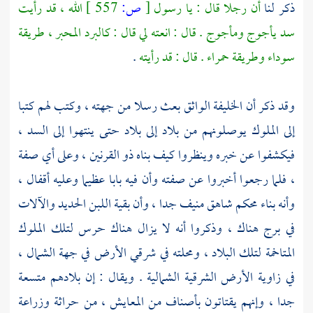
ذكر لنا
أن رجلا قال : يا رسول
[
ص:
557 ]
الله ، قد رأيت
سد يأجوج ومأجوج . قال : انعته لي قال : كالبرد المحبر ، طريقة
سوداء وطريقة حمراء . قال : قد رأيته
.
وقد ذكر أن الخليفة
الواثق
بعث رسلا من جهته ، وكتب لهم كتبا
إلى الملوك يوصلونهم من بلاد إلى بلاد حتى ينتهوا إلى السد ،
فيكشفوا عن خبره وينظروا كيف بناه
ذو القرنين ،
وعلى أي صفة
، فلما رجعوا أخبروا عن صفته وأن فيه بابا عظيما وعليه أقفال ،
وأنه بناء محكم شاهق منيف جدا ، وأن بقية اللبن الحديد والآلات
في برج هناك ، وذكروا أنه لا يزال هناك حرس لتلك الملوك
المتاخمة لتلك البلاد ، ومحلته في شرقي الأرض في جهة الشمال ،
في زاوية الأرض الشرقية الشمالية . ويقال : إن بلادهم متسعة
جدا ، وإنهم يقتاتون بأصناف من المعايش ، من حراثة وزراعة