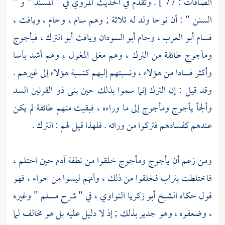
الصافات : 77 ] . وتقدم في الحديث المروي في " المسند " و "
السنن " : أن
نوحا
ولد له ثلاثة ; وهم
سام ،
وحام ،
ويافث ،
فسام
أبو العرب ،
وحام
أبو السودان
ويافث
أبو الترك ،
فيأجوج
ومأجوج
طائفة من الترك ، وهم مغل المغول ، وهم أشد بأسا
وأكثر فسادا من هؤلاء ، ونسبتهم إليهم كنسبة هؤلاء إلى غيرهم .
وقد قيل : إن الترك إنما سموا بذلك حين بنى
ذو القرنين
السد
وألجأ
يأجوج ومأجوج
إلى ما وراءه ، فبقيت منهم طائفة لم يكن
عندهم كفسادهم فتركوا من ورائه . فلهذا قيل لهم : الترك .
ومن زعم أن
يأجوج ومأجوج
خلقوا من نطفة
آدم
حين احتلم ،
فاختلطت بتراب فخلقوا من ذلك ، وأنهم ليسوا من حواء ، فهو
قول حكاه الشيخ
أبو زكريا النواوي ،
في " شرح مسلم " وغيره
، وضعفوه ، وهو جدير بذلك ; إذ لا دليل عليه بل هو مخالف لما