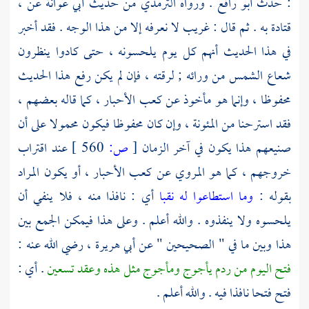
: حدث
أبو رافع
. ورواه
الترمذي
من حديث
أبي عوانة
عن ،
قتادة
به . ثم قال : غريب لا نعرفه إلا من هذا الوجه . فقد أخبر
في هذا الحديث أنهم كل يوم يلحسونه ، حتى كادوا ينظرون
شعاع الشمس من ورائه ; لرقته ، فإن لم يكن رفع هذا الحديث
محفوظا ، وإنما هو مأخوذ عن
كعب الأحبار
، كما قاله بعضهم ،
فقد استرحنا من المئونة ، وإن كان محفوظا فيكون محمولا على أن
صنيعهم هذا يكون في آخر الزمان
[
ص:
560 ]
عند اقتراب
خروجهم ، كما هو المروي عن
كعب الأحبار
، أو يكون المراد
بقوله :
وما استطاعوا له نقبا
أي : نافذا منه ، فلا ينفي أن
يلحسوه ولا ينفذوه . والله أعلم . وعلى هذا فيمكن الجمع بين
هذا وبين ما في " الصحيحين " عن أبي هريرة ، رضي الله عنه :
فتح اليوم من ردم يأجوج ومأجوج مثل هذه وعقد تسعين
. أي :
فتح فتحا نافذا فيه . والله أعلم .