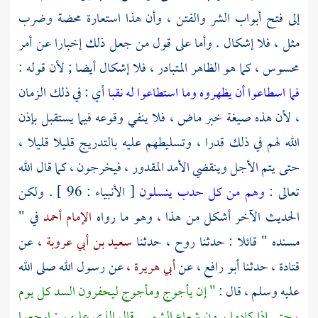
إلى فتح أبواب الشر والفتن ، وأن هذا استعارة محضة وضرب
مثل ، فلا إشكال . وأما على قول من جعل ذلك إخبارا عن أمر
محسوس ، كما هو الظاهر المتبادر ، فلا إشكال أيضا ; لأن قوله :
فما اسطاعوا أن يظهروه وما استطاعوا له نقبا
أي : في ذلك الزمان
، لأن هذه صيغة خبر ماض ، فلا ينفي وقوعه فيما يستقبل بإذن
الله لهم في ذلك قدرا ، وتسليطهم عليه بالتدريج قليلا قليلا ،
حتى يتم الأجل وينقضي الأمد المقدور ، فيخرجون ، كما قال الله
تعالى :
وهم من كل حدب ينسلون
[ الأنبياء : 96 ] . ولكن
الحديث الآخر أشكل من هذا ، وهو ما رواه
الإمام أحمد
في "
مسنده " قائلا : حدثنا
روح
، حدثنا
سعيد بن أبي عروبة
، عن
قتادة ،
حدثنا
أبو رافع
، عن
أبي هريرة
، عن رسول الله صلى الله
عليه وسلم ، قال :
" إن يأجوج ومأجوج ليحفرون السد كل يوم
، حتى إذا كادوا يرون شعاع الشمس قال الذي عليهم : ارجعوا