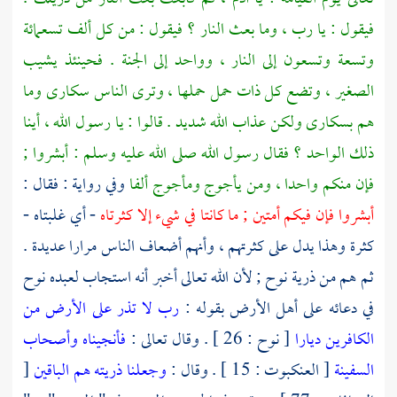
فيقول : يا رب ، وما بعث النار ؟ فيقول : من كل ألف تسعمائة
وتسعة وتسعون إلى النار ، وواحد إلى الجنة . فحينئذ يشيب
الصغير ، وتضع كل ذات حمل حملها ، وترى الناس سكارى وما
هم بسكارى ولكن عذاب الله شديد . قالوا : يا رسول الله ، أينا
ذلك الواحد ؟ فقال رسول الله صلى الله عليه وسلم : أبشروا ;
فإن منكم واحدا ، ومن يأجوج ومأجوج ألفا
وفي رواية : فقال :
أبشروا فإن فيكم أمتين ; ما كانتا في شيء إلا كثرتاه
- أي غلبتاه -
كثرة وهذا يدل على كثرتهم ، وأنهم أضعاف الناس مرارا عديدة .
ثم هم من ذرية
نوح ;
لأن الله تعالى أخبر أنه استجاب لعبده
نوح
في دعائه على أهل الأرض بقوله :
رب لا تذر على الأرض من
الكافرين ديارا
[ نوح : 26 ] . وقال تعالى :
فأنجيناه وأصحاب
السفينة
[ العنكبوت : 15 ] . وقال :
وجعلنا ذريته هم الباقين
[