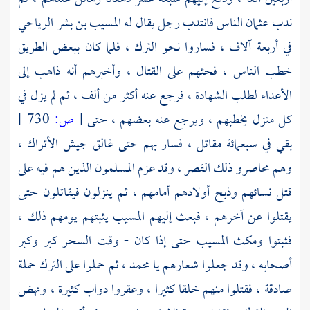
ندب
عثمان
الناس فانتدب رجل يقال له
المسيب بن بشر الرياحي
في أربعة آلاف ، فساروا نحو الترك ، فلما كان ببعض الطريق
خطب الناس ، فحثهم على القتال ، وأخبرهم أنه ذاهب إلى
الأعداء لطلب الشهادة ، فرجع عنه أكثر من ألف ، ثم لم يزل في
كل منزل يخطبهم ، ويرجع عنه بعضهم ، حتى
[
ص:
730 ]
بقي في سبعمائة مقاتل ، فسار بهم حتى غالق جيش
الأتراك
،
وهم محاصرو ذلك القصر ، وقد عزم المسلمون الذين هم فيه على
قتل نسائهم وذبح أولادهم أمامهم ، ثم ينزلون فيقاتلون حتى
يقتلوا عن آخرهم ، فبعث إليهم
المسيب
يثبتهم يومهم ذلك ،
فثبتوا ومكث
المسيب
حتى إذا كان - وقت السحر كبر وكبر
أصحابه ، وقد جعلوا شعارهم يا محمد ، ثم حملوا على
الترك
حملة
صادقة ، فقتلوا منهم خلقا كثيرا ، وعقروا دواب كثيرة ، ونهض