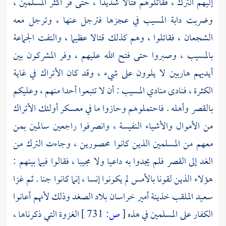
إليهم
الترك
، فقاتلوهم قتالا شديدا ، حتى فر أكثر المسلمين ،
وضربت دابة
المسيب
في عجزها فترجل عنها ، وترجل معه
الشجعان ، فقاتلوا ، وهم كذلك قتالا عظيما ، والتفت الجماعة
بالمسيب
، وصبروا حتى فتح الله عليهم ، وفر المشركون بين
أيديهم هاربين لا يلوون على شيء ، وقد كان
الأتراك
في غاية
الكثرة ، فنادى منادي
المسيب
: أن لا تتبعوا أحدا منهم ، وعليكم
بالقصر وأهله . فاحتملوهم وحازوا ما في معسكر أولئك
الأتراك
من الأموال والأشياء النفيسة ، وانصرفوا راجعين سالمين بمن
معهم من المسلمين الذين كانوا محصورين ، وجاءت
الترك
من
الغد إلى القصر فلم يجدوا به داعيا ولا مجيبا ، فقالوا فيما بينهم :
هؤلاء الذين لقونا بالأمس لم يكونوا إنسا ، إنما كانوا جنا . ثم غزا
سعيد الملقب خذينة
أمير
خراسان
بلاد
الصغد
وذلك لأنهم أعانوا
الكفار على المسلمين في هذه
[
ص:
731 ]
الغزوة التي ذكرناها ،