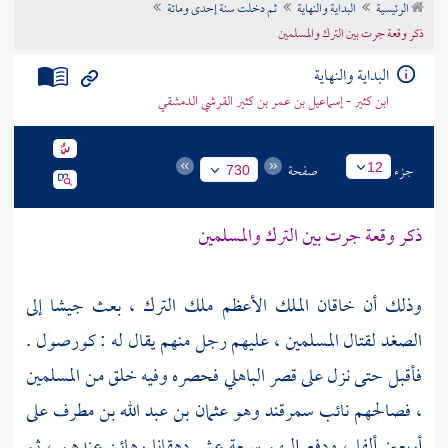
الرئيسية
البداية والنهاية
ثم دخلت سنة إحدى ومائة
تراجم الأعلام
ذكر وقعة جرت بين الترك والمسلمين
البداية والنهاية
ابن كثير - إسماعيل بن عمر بن كثير القرشي الدمشقي
جزء
صفحة
12
730
ذكر وقعة جرت بين الترك والمسلمين
وذلك أن خاقان الملك الأعظم ملك الترك ، بعث جيشا إلى
الصغد
لقتال المسلمين ، عليهم رجل منهم يقال له :
كورصول
.
فأقبل حتى نزل على قصر الباهلي فحصره وفيه خلق من المسلمين
، فصالحهم نائب
سمرقند
وهو
عثمان بن عبد الله بن مطرف
على
أربعين ألفا ، ودفع إليهم سبعة عشر دهقانا رهائن عندهم ، ثم