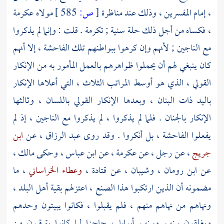
، إمام المفسرين ، وذلك عند مناظرة
[
ص:
585 ]
مولاه
عكرمة
،
فكساه من أجل ذلك حلة سنية ; تكرمة . قلت : وإنما لم يذكروا
مع الناجين ; لأنهم وإن كرهوا ببواطنهم تلك الفاحشة ، إلا أنهم
كان ينبغي لهم أن يحملوا ظواهرهم بالعمل المأمور به من الإنكار
القولي ، الذي هو أوسط المراتب الثلاث ، التي أعلاها الإنكار
باليد ذات البنان ، وبعدها الإنكار القولي باللسان ، وثالثها
الإنكار بالجنان . فلما لم يذكروا ، لم يذكروا مع الناجين ، إذ لم
يفعلوا الفاحشة ، بل أنكروا . وقد روى
عبد الرزاق
، عن
ابن
جريج
، عن رجل ، عن
عكرمة
، عن
ابن عباس ،
وحكى
مالك
،
عن
ابن رومان
،
وشيبان
، عن
قتادة
،
وعطاء الخراساني
، ما
مضمونه أن الذين ارتكبوا هذا الصنع ، اعتزلهم بقية أهل البلد ،
ونهاهم من نهاهم منهم ، فلم يقبلوا ، فكانوا يبيتون وحدهم
ويغلقون بينهم وبينهم أبوابا ، حاجزا لما كانوا يترقبون من