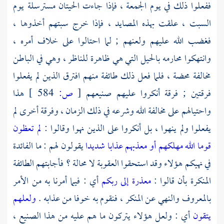
ففعلوا ذلك في يوم الجمعة ، فإذا جاءت الحيتان مسترسلة يوم
السبت ، علقت بهذه المصايد ، فإذا خرج سبتهم أخذوها ،
فغضب الله عليهم ولعنهم ; لما احتالوا على خلاف أمره ،
وانتهكوا محارمه بالحيل التي هي ظاهرة للناظر ، وهي في الباطن
مخالفة محضة ، فلما فعل ذلك طائفة منهم افترق الذين لم يفعلوا
فرقتين ; فرقة أنكروا عليهم صنيعهم
[
ص:
584 ]
هذا
واحتيالهم على مخالفة الله وشرعه في ذلك الزمان ، وفرقة أخرى لم
يفعلوا ولم ينهوا ، بل أنكروا على الذين نهوا وقالوا :
لم تعظون
قوما الله مهلكهم أو معذبهم عذابا شديدا
يقولون لهم : ما الفائدة
في نهيكم هؤلاء وقد استحقوا العقوبة لا محالة ؟ فأجابتهم الطائفة
المنكرة بأن قالوا :
معذرة إلى ربكم
أي : فيما أمرنا به من الأمر
بالمعروف والنهي عن المنكر ، فنقوم به خوفا من عذابه .
ولعلهم
يتقون
أي : ولعل هؤلاء يتركون ما هم عليه من هذا الصنيع ،