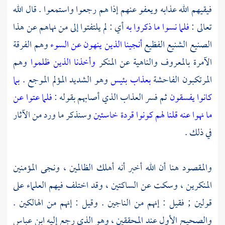
فيقيهم الله عذابه ويعفو عنهم إذا هم رجعوا واستمعوا . قال الله
تعالى :
فلما نسوا ما ذكروا به
أي : لم يلتفتوا إلى من نهاهم عن هذا
الصنيع الشنيع الفظيع
أنجينا الذين ينهون عن السوء
وهم الفرقة
الآمرة بالمعروف والناهية عن المنكر
وأخذنا الذين ظلموا
وهم
المرتكبون الفاحشة
بعذاب بئيس
وهو الشديد المؤلم الموجع .
بما
كانوا يفسقون
ثم فسر العذاب الذي أصابهم بقوله :
فلما عتوا عن
ما نهوا عنه قلنا لهم كونوا قردة خاسئين
وسنذكر ما ورد من الآثار
في ذلك .
والمقصود هنا أن الله أخبر أنه أهلك الظالمين ، ونجى المؤمنين
المنكرين ، وسكت عن الساكتين ، وقد اختلف فيهم العلماء على
قولين ; فقيل : إنهم من الناجين . وقيل : إنهم من الهالكين .
والصحيح الأول عند المحققين ، وهو الذي رجع إليه
ابن عباس