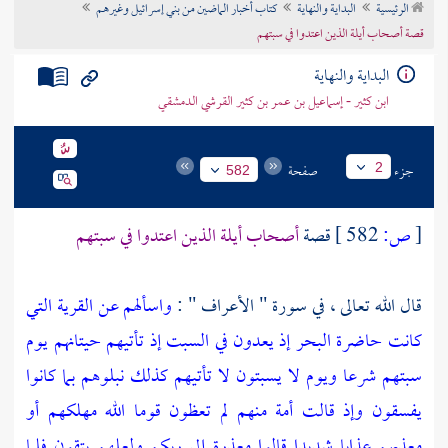
الرئيسية
البداية والنهاية
كتاب أخبار الماضين من بني إسرائيل وغيرهم
تراجم الأعلام
قصة أصحاب أيلة الذين اعتدوا في سبتهم
البداية والنهاية
ابن كثير - إسماعيل بن عمر بن كثير القرشي الدمشقي
جزء
صفحة
2
582
[
ص:
582 ]
قصة
أصحاب أيلة الذين اعتدوا في سبتهم
قال الله تعالى ، في سورة " الأعراف " :
واسألهم عن القرية التي
كانت حاضرة البحر إذ يعدون في السبت إذ تأتيهم حيتانهم يوم
سبتهم شرعا ويوم لا يسبتون لا تأتيهم كذلك نبلوهم بما كانوا
يفسقون وإذ قالت أمة منهم لم تعظون قوما الله مهلكهم أو
معذبهم عذابا شديدا قالوا معذرة إلى ربكم ولعلهم يتقون فلما