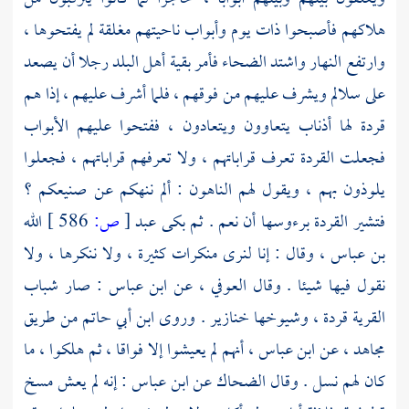
هلاكهم فأصبحوا ذات يوم وأبواب ناحيتهم مغلقة لم يفتحوها ،
وارتفع النهار واشتد الضحاء فأمر بقية أهل البلد رجلا أن يصعد
على سلالم ويشرف عليهم من فوقهم ، فلما أشرف عليهم ، إذا هم
قردة لها أذناب يتعاوون ويتعادون ، ففتحوا عليهم الأبواب
فجعلت القردة تعرف قراباتهم ، ولا تعرفهم قراباتهم ، فجعلوا
يلوذون بهم ، ويقول لهم الناهون : ألم ننهكم عن صنيعكم ؟
فتشير القردة برءوسها أن نعم . ثم بكى
عبد
[
ص:
586 ]
الله
بن عباس
، وقال : إنا لنرى منكرات كثيرة ، ولا ننكرها ، ولا
نقول فيها شيئا . وقال
العوفي
، عن
ابن عباس
: صار شباب
القرية قردة ، وشيوخها خنازير . وروى
ابن أبي حاتم
من طريق
مجاهد
، عن
ابن عباس
، أنهم لم يعيشوا إلا فواقا ، ثم هلكوا ، ما
كان لهم نسل . وقال
الضحاك
عن
ابن عباس
: إنه لم يعش مسخ