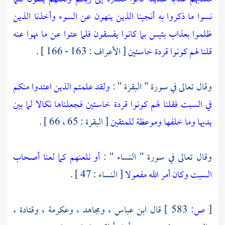
نسوا ما ذكروا به أنجينا الذين ينهون عن السوء وأخذنا الذين
ظلموا بعذاب بئيس بما كانوا يفسقون فلما عتوا عن ما نهوا عنه
قلنا لهم كونوا قردة خاسئين
[ الأعراف : 163 - 166 ] .
وقال تعالى في سورة " البقرة " :
ولقد علمتم الذين اعتدوا منكم
في السبت فقلنا لهم كونوا قردة خاسئين فجعلناها نكالا لما بين
يديها وما خلفها وموعظة للمتقين
[ البقرة : 65 ، 66 ] .
وقال تعالى في سورة " النساء " :
أو نلعنهم كما لعنا أصحاب
السبت وكان أمر الله مفعولا
[ النساء : 47 ] .
[
ص:
583 ]
قال
ابن عباس
،
ومجاهد
،
وعكرمة
،
وقتادة
،