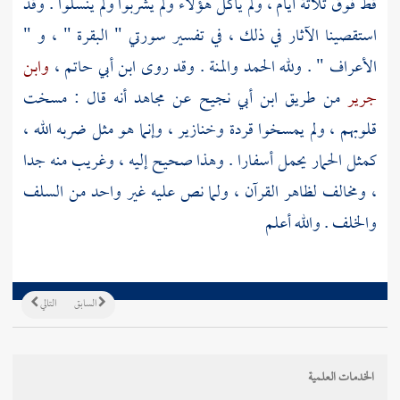
قط فوق ثلاثة أيام ، ولم يأكل هؤلاء ولم يشربوا ولم ينسلوا . وقد
استقصينا الآثار في ذلك ، في تفسير سورتي " البقرة " ، و "
الأعراف " . ولله الحمد والمنة . وقد روى
ابن أبي حاتم
،
وابن
جرير
من طريق
ابن أبي نجيح
عن
مجاهد
أنه قال : مسخت
قلوبهم ، ولم يمسخوا قردة وخنازير ، وإنما هو مثل ضربه الله ،
كمثل الحمار يحمل أسفارا . وهذا صحيح إليه ، وغريب منه جدا
، ومخالف لظاهر القرآن ، ولما نص عليه غير واحد من السلف
والخلف . والله أعلم
السابق
التالي
الخدمات العلمية