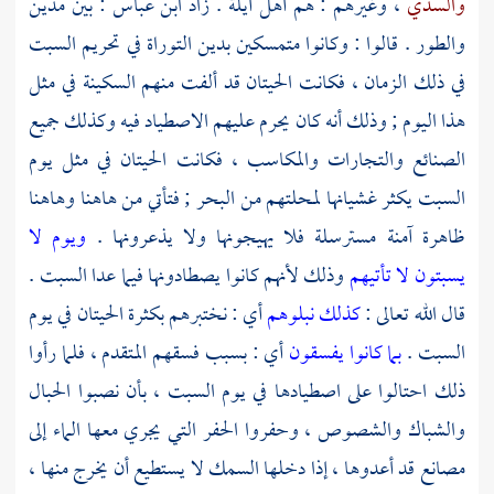
والسدي
، وغيرهم : هم
أهل
أيلة
. زاد
ابن عباس
: بين
مدين
والطور
. قالوا : وكانوا متمسكين بدين التوراة في تحريم السبت
في ذلك الزمان ، فكانت الحيتان قد ألفت منهم السكينة في مثل
هذا اليوم ; وذلك أنه كان يحرم عليهم الاصطياد فيه وكذلك جميع
الصنائع والتجارات والمكاسب ، فكانت الحيتان في مثل يوم
السبت يكثر غشيانها لمحلتهم من البحر ; فتأتي من هاهنا وهاهنا
ظاهرة آمنة مسترسلة فلا يهيجونها ولا يذعرونها .
ويوم لا
يسبتون لا تأتيهم
وذلك لأنهم كانوا يصطادونها فيما عدا السبت .
قال الله تعالى :
كذلك نبلوهم
أي : نختبرهم بكثرة الحيتان في يوم
السبت .
بما كانوا يفسقون
أي : بسبب فسقهم المتقدم ، فلما رأوا
ذلك احتالوا على اصطيادها في يوم السبت ، بأن نصبوا الحبال
والشباك والشصوص ، وحفروا الحفر التي يجري معها الماء إلى
مصانع قد أعدوها ، إذا دخلها السمك لا يستطيع أن يخرج منها ،