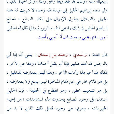
أربعمائة سنة ، وكان قد طغا وبغا وتجبر وعتا ، وآثر الحياة الدنيا ،
ولما دعاه
إبراهيم
الخليل إلى عبادة الله وحده لا شريك له حمله
الجهل والضلال وطول الإمهال على إنكار الصانع ، فحاج
إبراهيم
الخليل في ذلك وادعى لنفسه الربوبية ، فلما قال له
الخليل
:
ربي الذي يحيي ويميت قال أنا أحيي وأميت
.
قال
قتادة
،
والسدي
،
ومحمد بن إسحاق
: يعني أنه إذا أتي
بالرجلين قد تحتم قتلهما فإذا أمر بقتل أحدهما ، وعفا عن الآخر ،
فكأنه قد أحيا هذا وأمات الآخر ، وهذا ليس بمعارضة للخليل ،
بل هو كلام خارجي عن مقام المناظرة ليس بمنع ولا بمعارضة ،
بل هو تشغيب محض ، وهو انقطاع في الحقيقة ، فإن
الخليل
استدل على وجود الصانع بحدوث هذه المشاهدات ؛ من إحياء
الحيوانات ، وموتها على وجود فاعل ذلك الذي لا بد من