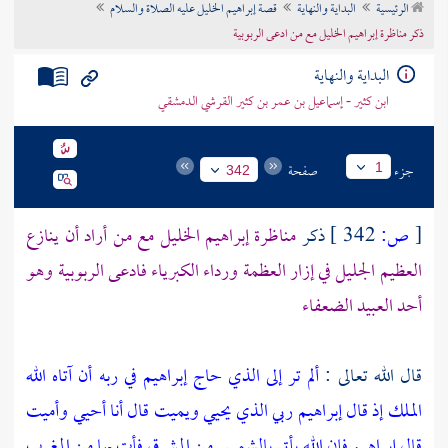
الرئيسية
البداية والنهاية
قصة إبراهيم الخليل عليه الصلاة والسلام
تراجم الأعلام
ذكر مناظرة إبراهيم الخليل مع من ادعى الربوبية
البداية والنهاية
ابن كثير - إسماعيل بن عمر بن كثير القرشي الدمشقي
جزء
صفحة
1
342
[
ص:
342 ]
ذكر
مناظرة
إبراهيم
الخليل مع من أراد أن ينازع
العظيم الجليل في إزار العظمة ورداء الكبرياء فادعى الربوبية وهو
أحد العبيد الضعفاء
قال الله تعالى :
ألم تر إلى الذي حاج إبراهيم في ربه أن آتاه الله
الملك إذ قال إبراهيم ربي الذي يحيي ويميت قال أنا أحيي وأميت
قال إبراهيم فإن الله يأتي بالشمس من المشرق فأت بها من المغرب