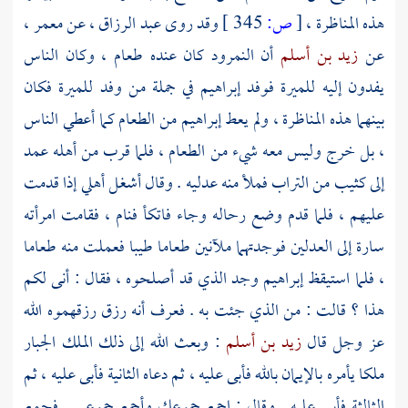
هذه المناظرة ،
[
ص:
345 ]
وقد روى
عبد الرزاق
، عن
معمر
،
عن
زيد بن أسلم
أن
النمرود
كان عنده طعام ، وكان الناس
يفدون إليه للميرة فوفد
إبراهيم
في جملة من وفد للميرة فكان
بينهما هذه المناظرة ، ولم يعط
إبراهيم
من الطعام كما أعطي الناس
، بل خرج وليس معه شيء من الطعام ، فلما قرب من أهله عمد
إلى كثيب من التراب فملأ منه عدليه . وقال أشغل أهلي إذا قدمت
عليهم ، فلما قدم وضع رحاله وجاء فاتكأ فنام ، فقامت امرأته
سارة إلى العدلين فوجدتهما ملآنين طعاما طيبا فعملت منه طعاما
، فلما استيقظ
إبراهيم
وجد الذي قد أصلحوه ، فقال : أنى لكم
هذا ؟ قالت : من الذي جئت به . فعرف أنه رزق رزقهموه الله
عز وجل قال
زيد بن أسلم
: وبعث الله إلى ذلك الملك الجبار
ملكا يأمره بالإيمان بالله فأبى عليه ، ثم دعاه الثانية فأبى عليه ، ثم
الثالثة فأبى عليه . وقال : اجمع جموعك وأجمع جموعي . فجمع