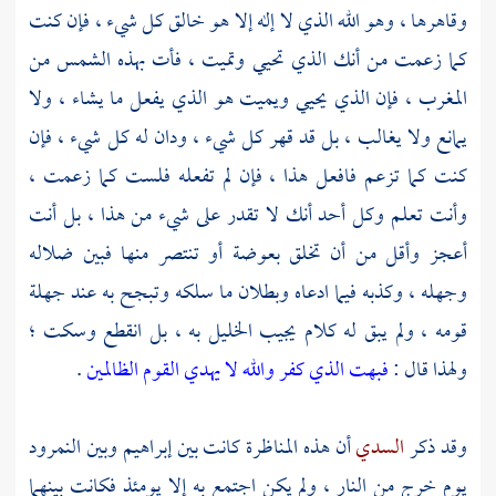
وقاهرها ، وهو الله الذي لا إله إلا هو خالق كل شيء ، فإن كنت
كما زعمت من أنك الذي تحيي وتميت ، فأت بهذه الشمس من
المغرب ، فإن الذي يحيي ويميت هو الذي يفعل ما يشاء ، ولا
يمانع ولا يغالب ، بل قد قهر كل شيء ، ودان له كل شيء ، فإن
كنت كما تزعم فافعل هذا ، فإن لم تفعله فلست كما زعمت ،
وأنت تعلم وكل أحد أنك لا تقدر على شيء من هذا ، بل أنت
أعجز وأقل من أن تخلق بعوضة أو تنتصر منها فبين ضلاله
وجهله ، وكذبه فيما ادعاه وبطلان ما سلكه وتبجح به عند جهلة
قومه ، ولم يبق له كلام يجيب
الخليل
به ، بل انقطع وسكت ؛
ولهذا قال :
فبهت الذي كفر والله لا يهدي القوم الظالمين
.
وقد ذكر
السدي
أن هذه المناظرة كانت بين
إبراهيم
وبين النمرود
يوم خرج من النار ، ولم يكن اجتمع به إلا يومئذ فكانت بينهما