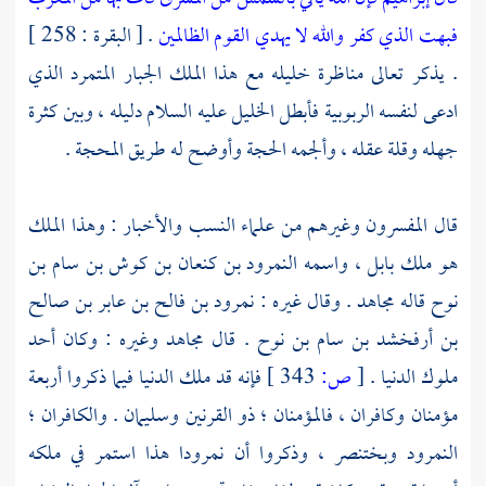
فبهت الذي كفر والله لا يهدي القوم الظالمين
. [ البقرة : 258 ]
. يذكر تعالى مناظرة خليله مع هذا الملك الجبار المتمرد الذي
ادعى لنفسه الربوبية فأبطل
الخليل
عليه السلام دليله ، وبين كثرة
جهله وقلة عقله ، وألجمه الحجة وأوضح له طريق المحجة .
قال المفسرون وغيرهم من علماء النسب والأخبار : وهذا الملك
هو ملك
بابل
، واسمه
النمرود بن كنعان بن كوش بن سام بن
نوح
قاله
مجاهد
. وقال غيره :
نمرود بن فالح بن عابر بن صالح
بن أرفخشد بن سام بن نوح
. قال
مجاهد
وغيره : وكان أحد
ملوك الدنيا .
[
ص:
343 ]
فإنه قد ملك الدنيا فيما ذكروا أربعة
مؤمنان وكافران ، فالمؤمنان ؛ ذو القرنين وسليمان . والكافران ؛
النمرود وبختنصر ، وذكروا أن نمرودا هذا استمر في ملكه