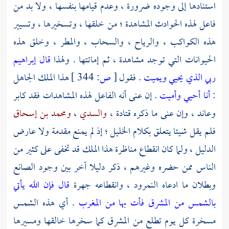
استنادها إلى وجوده ضرورة ، وعدم قيامها بنفسها ، ولا بد من
فاعل لهذه الحوادث المشاهدة ؛ من خلقها ، وتسخيرها ، وتسيير
هذه الكواكب ، والرياح ، والسحاب ، والمطر ، وخلق هذه
الحيوانات التي توجد مشاهدة ، ثم إماتتها . ولهذا
قال إبراهيم
ربي الذي يحيي ويميت
. فقول
[
ص:
344 ]
هذا الملك الجاهل
:
أنا أحيي وأميت
. إن عنى أنه الفاعل لهذه المشاهدات فقد كابر
وعاند ، وإن عنى ما ذكره
قتادة
،
والسدي
،
ومحمد بن إسحاق
فلم يقل شيئا يتعلق بكلام
الخليل
؛ إذ لم يمنع مقدمة ولا عارض
الدليل ، ولما كان انقطاع مناظرة هذا الملك قد تخفى على كثير من
الناس ممن حضره وغيرهم ، ذكر دليلا آخر بين وجود الصانع
وبطلان ما ادعاه النمرود ، وانقطاعه جهرة
قال فإن الله يأتي
بالشمس من المشرق فأت بها من المغرب
. أي هذه الشمس
مسخرة كل يوم تطلع من المشرق كما سخرها خالقها ومسيرها