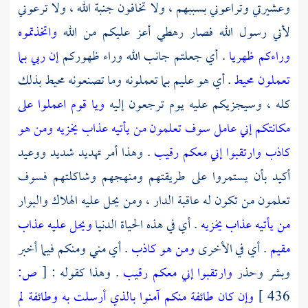
وعشيرتي وتراعوني بسببهم ، ولا تخافون جنبة الله ، ولا ترعوني
لأني رسول الله فصار رهطي أعز عليكم من الله
واتخذتموه
وراءكم ظهريا
. أي جعلتم جانب الله وراء ظهوركم
إن ربي بما
تعملون محيط
. أي هو عليم بما تعملونه وما تصنعونه محيط بذلك
كله ، وسيجزيكم عليه يوم ترجعون إليه
ويا قوم اعملوا على
مكانتكم إني عامل سوف تعلمون من يأتيه عذاب يخزيه ومن هو
كاذب وارتقبوا إني معكم رقيب
. وهذا أمر تهديد شديد ووعيد
أكيد بأن يستمروا على طريقتهم ومنهجهم وشاكلتهم فسوف
تعلمون من تكون له عاقبة الدار ، ومن يحل عليه الهلاك والبوار
من يأتيه عذاب يخزيه
. أي في هذه الحياة الدنيا
ويحل عليه عذاب
مقيم
. أي في الأخرى
ومن هو كاذب
. أي مني ومنكم فيما أخبر
وبشر وحذر
وارتقبوا إني معكم رقيب
. وهذا كقوله :
[
ص:
436 ]
وإن كان طائفة منكم آمنوا بالذي أرسلت به وطائفة لم