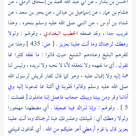
الحسن بن بندار
، عن
أبي عبد الله محمد بن إسحاق الرملي
، عن
هشام بن عمار
، عن
إسماعيل بن عياش
، عن
بحير بن سعد
، عن
شداد بن أوس
، عن النبي صلى الله عليه وسلم بنحوه . وهذا
غريب جدا ، وقد ضعفه
الخطيب البغدادي
، وقولهم :
ولولا
رهطك لرجمناك وما أنت علينا بعزيز
.
[
ص:
435 ]
وهذا من
كفرهم البليغ وعنادهم الشنيع حيث قالوا :
ما نفقه كثيرا مما
تقول
. أي ما نفهمه ولا نتعقله لأنا لا نحبه ولا نريده ، وليس لنا
همة إليه ولا إقبال عليه ، وهو كما قال كفار
قريش
لرسول الله
صلى الله عليه وسلم
وقالوا قلوبنا في أكنة مما تدعونا إليه وفي
آذاننا وقر ومن بيننا وبينك حجاب فاعمل إننا عاملون
[ فصلت :
5 ] . وقولهم :
وإنا لنراك فينا ضعيفا
. أي مضطهدا مهجورا
ولولا رهطك
أي : قبيلتك وعشيرتك فينا
لرجمناك وما أنت علينا
بعزيز قال يا قوم أرهطي أعز عليكم من الله
. أي تخافون قبيلتي