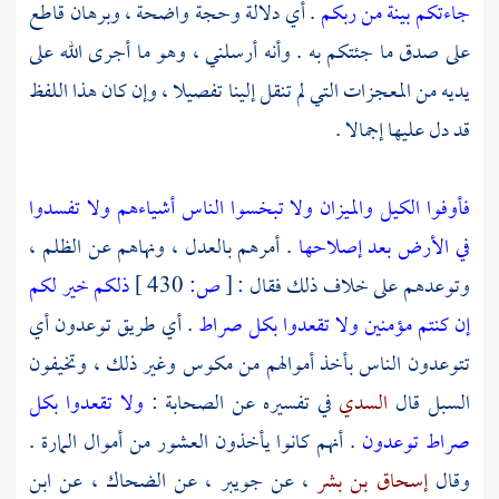
جاءتكم بينة من ربكم
. أي دلالة وحجة واضحة ، وبرهان قاطع
على صدق ما جئتكم به . وأنه أرسلني ، وهو ما أجرى الله على
يديه من المعجزات التي لم تنقل إلينا تفصيلا ، وإن كان هذا اللفظ
قد دل عليها إجمالا .
فأوفوا الكيل والميزان ولا تبخسوا الناس أشياءهم ولا تفسدوا
في الأرض بعد إصلاحها
. أمرهم بالعدل ، ونهاهم عن الظلم ،
وتوعدهم على خلاف ذلك فقال :
[
ص:
430 ]
ذلكم خير لكم
إن كنتم مؤمنين ولا تقعدوا بكل صراط
. أي طريق توعدون أي
تتوعدون الناس بأخذ أموالهم من مكوس وغير ذلك ، وتخيفون
السبل قال
السدي
في تفسيره عن الصحابة :
ولا تقعدوا بكل
صراط توعدون
. أنهم كانوا يأخذون العشور من أموال المارة .
وقال
إسحاق بن بشر
، عن
جويبر
، عن
الضحاك
، عن
ابن