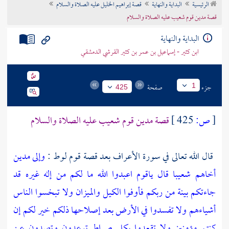
الرئيسية
البداية والنهاية
قصة إبراهيم الخليل عليه الصلاة والسلام
تراجم الأعلام
قصة مدين قوم شعيب عليه الصلاة والسلام
البداية والنهاية
ابن كثير - إسماعيل بن عمر بن كثير القرشي الدمشقي
جزء
صفحة
1
425
[
ص:
425 ]
قصة
مدين
قوم
شعيب
عليه الصلاة والسلام
قال الله تعالى في سورة الأعراف بعد قصة قوم لوط :
وإلى مدين
أخاهم شعيبا قال ياقوم اعبدوا الله ما لكم من إله غيره قد
جاءتكم بينة من ربكم فأوفوا الكيل والميزان ولا تبخسوا الناس
أشياءهم ولا تفسدوا في الأرض بعد إصلاحها ذلكم خير لكم إن
كنتم مؤمنين ولا تقعدوا بكل صراط توعدون وتصدون عن