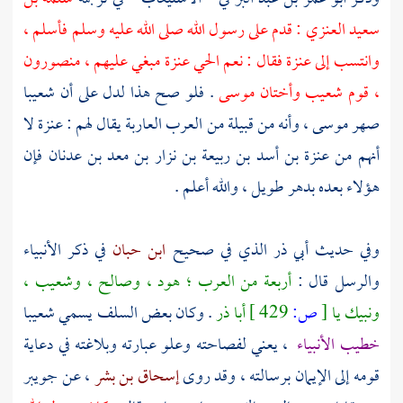
سعيد العنزي
: قدم على رسول الله صلى الله عليه وسلم فأسلم ،
وانتسب إلى
عنزة
فقال : نعم الحي عنزة مبغي عليهم ، منصورون
، قوم
شعيب
وأختان
موسى
. فلو صح هذا لدل على أن
شعيبا
صهر
موسى
، وأنه من قبيلة من العرب العاربة يقال لهم :
عنزة
لا
أنهم من
عنزة بن أسد بن ربيعة بن نزار بن معد بن عدنان
فإن
هؤلاء بعده بدهر طويل ، والله أعلم .
وفي حديث
أبي ذر
الذي في صحيح
ابن حبان
في ذكر الأنبياء
والرسل قال :
أربعة من العرب ؛
هود
،
وصالح
،
وشعيب
،
ونبيك يا
[
ص:
429 ]
أبا ذر
. وكان بعض السلف يسمي
شعيبا
خطيب الأنبياء
، يعني لفصاحته وعلو عبارته وبلاغته في دعاية
قومه إلى الإيمان برسالته ، وقد روى
إسحاق بن بشر
، عن
جويبر