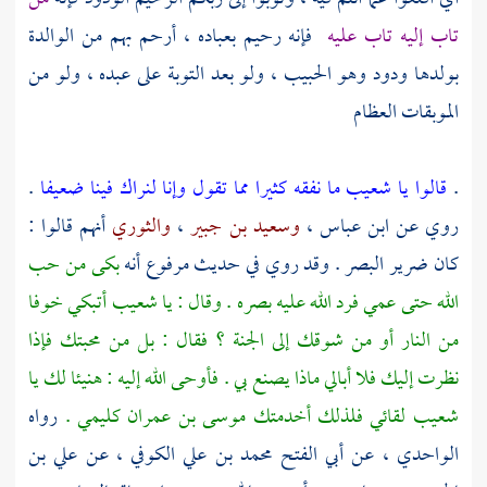
تاب إليه تاب عليه
فإنه رحيم بعباده ، أرحم بهم من الوالدة
بولدها ودود وهو الحبيب ، ولو بعد التوبة على عبده ، ولو من
الموبقات العظام
.
قالوا يا شعيب ما نفقه كثيرا مما تقول وإنا لنراك فينا ضعيفا
.
روي عن
ابن عباس
،
وسعيد بن جبير
،
والثوري
أنهم قالوا :
كان ضرير البصر . وقد روي في حديث مرفوع أنه
بكى من حب
الله حتى عمي فرد الله عليه بصره . وقال : يا
شعيب
أتبكي خوفا
من النار أو من شوقك إلى الجنة ؟ فقال : بل من محبتك فإذا
نظرت إليك فلا أبالي ماذا يصنع بي . فأوحى الله إليه : هنيئا لك يا
شعيب
لقائي فلذلك أخدمتك
موسى بن عمران
كليمي .
رواه
الواحدي
، عن
أبي الفتح محمد بن علي الكوفي
، عن
علي بن