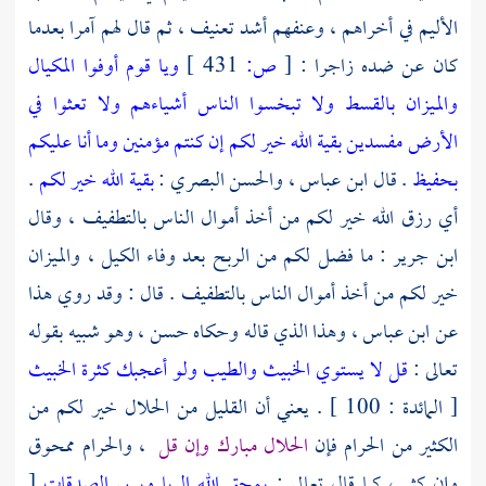
الأليم في أخراهم ، وعنفهم أشد تعنيف ، ثم قال لهم آمرا بعدما
كان عن ضده زاجرا :
[
ص:
431 ]
ويا قوم أوفوا المكيال
والميزان بالقسط ولا تبخسوا الناس أشياءهم ولا تعثوا في
الأرض مفسدين بقية الله خير لكم إن كنتم مؤمنين وما أنا عليكم
بحفيظ
. قال
ابن عباس
،
والحسن البصري
:
بقية الله خير لكم
.
أي رزق الله خير لكم من أخذ أموال الناس بالتطفيف ، وقال
ابن جرير
: ما فضل لكم من الربح بعد وفاء الكيل ، والميزان
خير لكم من أخذ أموال الناس بالتطفيف . قال : وقد روي هذا
عن
ابن عباس
، وهذا الذي قاله وحكاه حسن ، وهو شبيه بقوله
تعالى :
قل لا يستوي الخبيث والطيب ولو أعجبك كثرة الخبيث
[ المائدة : 100 ] . يعني أن القليل من الحلال خير لكم من
الكثير من الحرام فإن
الحلال مبارك وإن قل
، والحرام ممحوق
وإن كثر ، كما قال تعالى :
يمحق الله الربا ويربي الصدقات
[