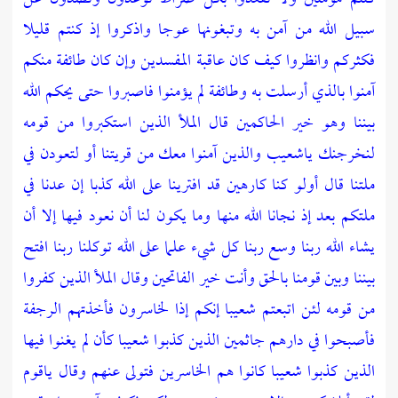
سبيل الله من آمن به وتبغونها عوجا واذكروا إذ كنتم قليلا
فكثركم وانظروا كيف كان عاقبة المفسدين وإن كان طائفة منكم
آمنوا بالذي أرسلت به وطائفة لم يؤمنوا فاصبروا حتى يحكم الله
بيننا وهو خير الحاكمين قال الملأ الذين استكبروا من قومه
لنخرجنك ياشعيب والذين آمنوا معك من قريتنا أو لتعودن في
ملتنا قال أولو كنا كارهين قد افترينا على الله كذبا إن عدنا في
ملتكم بعد إذ نجانا الله منها وما يكون لنا أن نعود فيها إلا أن
يشاء الله ربنا وسع ربنا كل شيء علما على الله توكلنا ربنا افتح
بيننا وبين قومنا بالحق وأنت خير الفاتحين وقال الملأ الذين كفروا
من قومه لئن اتبعتم شعيبا إنكم إذا لخاسرون فأخذتهم الرجفة
فأصبحوا في دارهم جاثمين الذين كذبوا شعيبا كأن لم يغنوا فيها
الذين كذبوا شعيبا كانوا هم الخاسرين فتولى عنهم وقال ياقوم