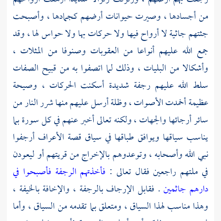
من أجسادها ، وصيرت حيوانات أرضهم كجمادها ، وأصبحت
جثتهم جاثية لا أرواح فيها ولا حركات بها ولا حواس لها ، وقد
جمع الله عليهم أنواعا من العقوبات وصنوفا من المثلات ،
وأشكالا من البليات ، وذلك لما اتصفوا به من قبيح الصفات
سلط الله عليهم رجفة شديدة أسكنت الحركات ، وصيحة
عظيمة أخمدت الأصوات ، وظلة أرسل عليهم منها شرر النار من
سائر أرجائها والجهات ، ولكنه تعالى أخبر عنهم في كل سورة بما
يناسب سياقها ويوافق طباقها في سياق قصة الأعراف أرجفوا
نبي الله وأصحابه ، وتوعدوهم بالإخراج من قريتهم أو ليعودن
في ملتهم راجعين فقال تعالى :
فأخذتهم الرجفة فأصبحوا في
دارهم جاثمين
. فقابل الإرجاف بالرجفة ، والإخافة بالخيفة ،
وهذا مناسب لهذا السياق ، ومتعلق بما تقدمه من السياق ، وأما