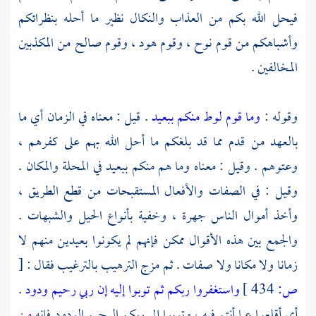
فيحل الله بكم من العذاب والنكال نظير ما أحله بنظرائكم
وأشباهكم من قوم
نوح
، وقوم
هود
، وقوم
صالح
من المكذبين
المخالفين .
وقوله :
وما قوم لوط منكم ببعيد
. قيل : معناه في الزمان أي ما
بالعهد من قدم مما قد بلغكم ما أحل الله بهم على كفرهم ،
وعتوهم . وقيل : معناه وما هم منكم ببعيد في المحلة والمكان .
وقيل : في الصفات والأفعال المستقبحات من قطع الطريق ،
وأخذ أموال الناس جهرة ، وخفية بأنواع الحيل والشبهات .
والجمع بين هذه الأقوال ممكن فإنهم لم يكونوا بعيدين منهم لا
زمانا ولا مكانا ولا صفات . ثم مزج الترهيب بالترغيب فقال :
[
ص:
434 ]
واستغفروا ربكم ثم توبوا إليه إن ربي رحيم ودود
.
أي أقلعوا عما أنتم فيه ، وتوبوا إلى ربكم الرحيم الودود فإنه
من