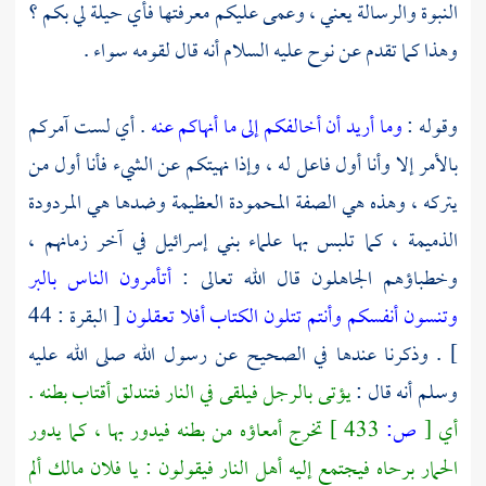
النبوة والرسالة يعني ، وعمى عليكم معرفتها فأي حيلة لي بكم ؟
وهذا كما تقدم عن
نوح
عليه السلام أنه قال لقومه سواء .
وقوله :
وما أريد أن أخالفكم إلى ما أنهاكم عنه
. أي لست آمركم
بالأمر إلا وأنا أول فاعل له ، وإذا نهيتكم عن الشيء فأنا أول من
يتركه ، وهذه هي الصفة المحمودة العظيمة وضدها هي المردودة
الذميمة ، كما تلبس بها علماء
بني إسرائيل
في آخر زمانهم ،
وخطباؤهم الجاهلون قال الله تعالى :
أتأمرون الناس بالبر
وتنسون أنفسكم وأنتم تتلون الكتاب أفلا تعقلون
[ البقرة : 44
] . وذكرنا عندها في الصحيح عن رسول الله صلى الله عليه
وسلم أنه قال :
يؤتى بالرجل فيلقى في النار فتندلق أقتاب بطنه .
أي
[
ص:
433 ]
تخرج أمعاؤه من بطنه
فيدور بها ، كما يدور
الحمار برحاه فيجتمع إليه أهل النار فيقولون : يا فلان مالك ألم