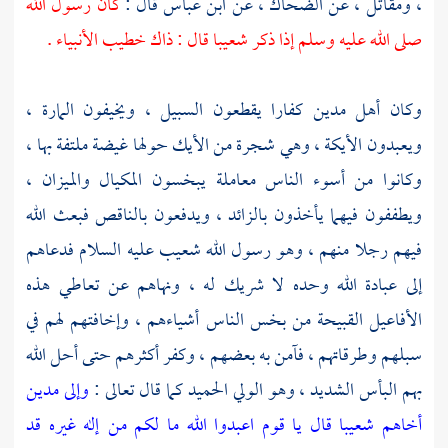
،
ومقاتل
، عن
الضحاك
، عن
ابن عباس
قال :
كان رسول الله
صلى الله عليه وسلم إذا ذكر
شعيبا
قال : ذاك خطيب الأنبياء .
وكان
أهل مدين
كفارا يقطعون السبيل ، ويخيفون المارة ،
ويعبدون الأيكة ، وهي شجرة من الأيك حولها غيضة ملتفة بها ،
وكانوا من أسوء الناس معاملة يبخسون المكيال والميزان ،
ويطففون فيهما يأخذون بالزائد ، ويدفعون بالناقص فبعث الله
فيهم رجلا منهم ، وهو رسول الله
شعيب
عليه السلام فدعاهم
إلى عبادة الله وحده لا شريك له ، ونهاهم عن تعاطي هذه
الأفاعيل القبيحة من بخس الناس أشياءهم ، وإخافتهم لهم في
سبلهم وطرقاتهم ، فآمن به بعضهم ، وكفر أكثرهم حتى أحل الله
بهم البأس الشديد ، وهو الولي الحميد كما قال تعالى :
وإلى مدين
أخاهم شعيبا قال يا قوم اعبدوا الله ما لكم من إله غيره قد