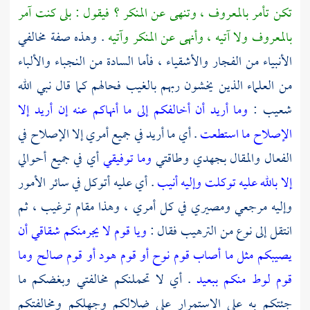
تكن تأمر بالمعروف ، وتنهى عن المنكر ؟ فيقول : بلى كنت آمر
بالمعروف ولا آتيه ، وأنهى عن المنكر وآتيه
. وهذه صفة مخالفي
الأنبياء من الفجار والأشقياء ، فأما السادة من النجباء والألباء
من العلماء الذين يخشون ربهم بالغيب فحالهم كما قال نبي الله
شعيب
:
وما أريد أن أخالفكم إلى ما أنهاكم عنه إن أريد إلا
الإصلاح ما استطعت
. أي ما أريد في جميع أمري إلا الإصلاح في
الفعال والمقال بجهدي وطاقتي
وما توفيقي
أي في جميع أحوالي
إلا بالله عليه توكلت وإليه أنيب
. أي عليه أتوكل في سائر الأمور
وإليه مرجعي ومصيري في كل أمري ، وهذا مقام ترغيب ، ثم
انتقل إلى نوع من الترهيب فقال :
ويا قوم لا يجرمنكم شقاقي أن
يصيبكم مثل ما أصاب قوم نوح أو قوم هود أو قوم صالح وما
قوم لوط منكم ببعيد
. أي لا تحملنكم مخالفتي وبغضكم ما
جئتكم به على الاستمرار على ضلالكم وجهلكم ومخالفتكم