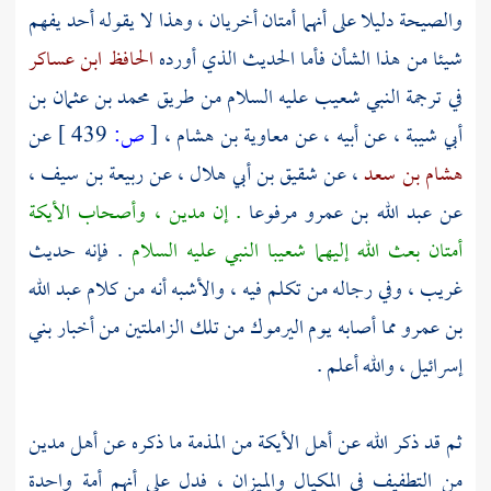
والصيحة دليلا على أنهما أمتان أخريان ، وهذا لا يقوله أحد يفهم
شيئا من هذا الشأن فأما الحديث الذي أورده
الحافظ ابن عساكر
في ترجمة
النبي شعيب عليه السلام
من طريق
محمد بن عثمان بن
أبي شيبة
، عن أبيه ، عن
معاوية بن هشام
،
[
ص:
439 ]
عن
هشام بن سعد
، عن
شقيق بن أبي هلال
، عن
ربيعة بن سيف
،
عن
عبد الله بن عمرو
مرفوعا
. إن
مدين
،
وأصحاب الأيكة
أمتان بعث الله إليهما
شعيبا
النبي عليه السلام
. فإنه حديث
غريب ، وفي رجاله من تكلم فيه ، والأشبه أنه من كلام
عبد الله
بن عمرو
مما أصابه يوم
اليرموك
من تلك الزاملتين من أخبار
بني
إسرائيل
، والله أعلم .
ثم قد ذكر الله عن
أهل الأيكة
من المذمة ما ذكره عن
أهل مدين
من التطفيف في المكيال والميزان ، فدل على أنهم أمة واحدة