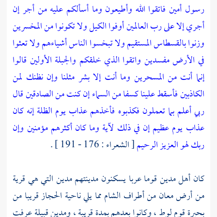
رسول أمين فاتقوا الله وأطيعون وما أسألكم عليه من أجر إن
أجري إلا على رب العالمين أوفوا الكيل ولا تكونوا من المخسرين
وزنوا بالقسطاس المستقيم ولا تبخسوا الناس أشياءهم ولا تعثوا
في الأرض مفسدين واتقوا الذي خلقكم والجبلة الأولين قالوا
إنما أنت من المسحرين وما أنت إلا بشر مثلنا وإن نظنك لمن
الكاذبين فأسقط علينا كسفا من السماء إن كنت من الصادقين قال
ربي أعلم بما تعملون فكذبوه فأخذهم عذاب يوم الظلة إنه كان
عذاب يوم عظيم إن في ذلك لآية وما كان أكثرهم مؤمنين وإن
ربك لهو العزيز الرحيم
[ الشعراء : 176 - 191 ] .
كان
أهل مدين
قوما عربا يسكنون مدينتهم
مدين
التي هي قرية
من أرض
معان
من أطراف
الشام
مما يلي ناحية
الحجاز
قريبا من
بحيرة قوم لوط
، وكانوا بعدهم بمدة قريبة ،
ومدين
قبيلة عرفت