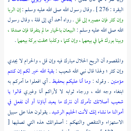
البقرة : 276 ] . وقال رسول الله صلى الله عليه وسلم :
إن الربا
وإن كثر فإن مصيره إلى قل
. رواه
أحمد
أي إلى قلة ، وقال رسول
الله صلى الله عليه وسلم :
البيعان بالخيار ما لم يتفرقا فإن صدقا ،
وبينا بورك لهما في بيعهما ، وإن كتما ، وكذبا محقت بركة بيعهما
.
والمقصود أن الربح الحلال مبارك فيه وإن قل ، والحرام لا يجدي
وإن كثر ؛ ولهذا قال نبي الله
شعيب
:
بقية الله خير لكم إن كنتم
مؤمنين
. وقوله :
وما أنا عليكم بحفيظ
. أي افعلوا ما آمركم به
ابتغاء وجه الله ، ورجاء ثوابه لا لأراكم أنا وغيري
قالوا يا
شعيب أصلاتك تأمرك أن نترك ما يعبد آباؤنا أو أن نفعل في
أموالنا ما نشاء إنك لأنت الحليم الرشيد
. يقولون هذا على سبيل
الاستهزاء والتنقص والتهكم : أصلواتك هذه التي تصليها
[