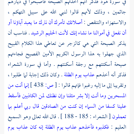
في سورة هود فذكر أنهم أخذتهم الصيحة فأصبحوا في ديارهم
جاثمين ، وذلك لأنهم قالوا لنبي الله على سبيل التهكم ،
والاستهزاء والتنقص :
أصلاتك تأمرك أن نترك ما يعبد آباؤنا أو
أن نفعل في أموالنا ما نشاء إنك لأنت الحليم الرشيد
. فناسب أن
يذكر الصيحة التي هي كالزجر عن تعاطي هذا الكلام القبيح
الذي جهلوا به هذا الرسول الكريم الأمين الفصيح فجاءتهم
صيحة أسكتتهم مع رجفة أسكنتهم . وأما في سورة الشعراء
فذكر أنه أخذهم
عذاب يوم الظلة
. وكان ذلك إجابة لما طلبوا ،
وتقريبا إلى ما إليه رغبوا فإنهم قالوا :
[
ص:
438 ]
إنما أنت من
المسحرين وما أنت إلا بشر مثلنا وإن نظنك لمن الكاذبين فأسقط
علينا كسفا من السماء إن كنت من الصادقين قال ربي أعلم بما
تعملون
[ الشعراء : 185 - 188 ] . قال الله تعالى وهو السميع
العليم :
فكذبوه فأخذهم عذاب يوم الظلة إنه كان عذاب يوم