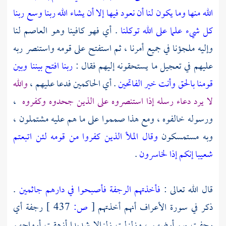
الله منها وما يكون لنا أن نعود فيها إلا أن يشاء الله ربنا وسع ربنا
كل شيء علما على الله توكلنا
. أي فهو كافينا وهو العاصم لنا
وإليه ملجؤنا في جميع أمرنا ، ثم استفتح على قومه واستنصر ربه
عليهم في تعجيل ما يستحقونه إليهم فقال :
ربنا افتح بيننا وبين
قومنا بالحق وأنت خير الفاتحين
. أي الحاكمين فدعا عليهم ،
والله
لا يرد دعاء رسله إذا استنصروه على الذين جحدوه وكفروه
،
ورسوله خالفوه ، ومع هذا صمموا على ما هم عليه مشتملون ،
وبه مستمسكون
وقال الملأ الذين كفروا من قومه لئن اتبعتم
شعيبا إنكم إذا لخاسرون
.
قال الله تعالى :
فأخذتهم الرجفة فأصبحوا في دارهم جاثمين
.
ذكر في سورة الأعراف أنهم أخذتهم
[
ص:
437 ]
رجفة أي
رجفت بهم أرضهم ، وزلزلت زلزالا شديدا أزهقت أرواحهم