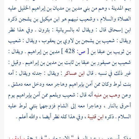
بهم المدينة ، وهم من
بني مدين بن مديان بن إبراهيم الخليل عليه
الصلاة والسلام
،
وشعيب
نبيهم هو
ابن ميكيل بن يشجن
ذكره
ابن إسحاق
قال : ويقال له بالسريانية : بثرون . وفي هذا نظر
ويقال :
شعيب بن يشجن بن لاوي بن يعقوب
، ويقال :
شعيب
بن ثويب بن عبقا بن
[
ص:
428 ]
مدين بن إبراهيم
. ويقال :
شعيب بن صيفور بن عبقا بن ثابت بن مدين بن إبراهيم
. وقيل :
غير ذلك في نسبه . قال
ابن عساكر
: ويقال : جدته ويقال : أمه
بنت
لوط
وكان ممن آمن
بإبراهيم
وهاجر معه ودخل معه
دمشق
.
وعن
وهب بن منبه
أنه قال :
شعيب
وبلعم
ممن آمن
بإبراهيم
يوم
أحرق بالنار ، وهاجرا معه إلى
الشام
فزوجهما بنتي
لوط
عليه
السلام . ذكره
ابن قتيبة
، وفي هذا كله نظر أيضا ، والله أعلم .
وذكر
أبو عمر بن عبد البر
في " الاستيعاب " في ترجمة
سلمة بن