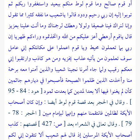
أو قوم صالح وما قوم لوط منكم ببعيد واستغفروا ربكم ثم
توبوا إليه إن ربي رحيم ودود قالوا ياشعيب ما نفقه كثيرا مما تقول
وإنا لنراك فينا ضعيفا ولولا رهطك لرجمناك وما أنت علينا بعزيز
قال ياقوم أرهطي أعز عليكم من الله واتخذتموه وراءكم ظهريا إن
ربي بما تعملون محيط ويا قوم اعملوا على مكانتكم إني عامل
سوف تعلمون من يأتيه عذاب يخزيه ومن هو كاذب وارتقبوا إني
معكم رقيب ولما جاء أمرنا نجينا شعيبا والذين آمنوا معه برحمة
منا وأخذت الذين ظلموا الصيحة فأصبحوا في ديارهم جاثمين
كأن لم يغنوا فيها ألا بعدا لمدين كما بعدت ثمود
[ هود : 84 - 95
] . وقال في الحجر بعد قصة قوم
لوط
أيضا :
وإن كان أصحاب
الأيكة لظالمين فانتقمنا منهم وإنهما لبإمام مبين
[ الحجر : 78 -
79 ] . وقال تعالى في الشعراء بعد
[
ص:
427 ]
قصتهم :
كذب
أصحاب الأيكة المرسلين إذ قال لهم شعيب ألا تتقون إني لكم