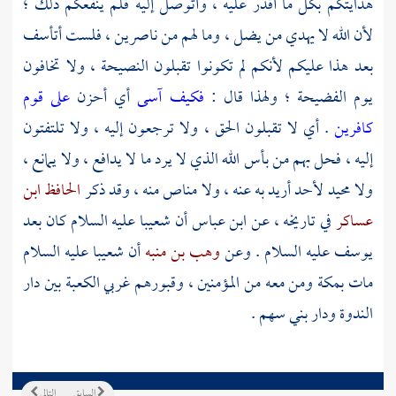
هدايتكم بكل ما أقدر عليه ، وأتوصل إليه فلم ينفعكم ذلك ؛
لأن الله لا يهدي من يضل ، وما لهم من ناصرين ، فلست أتأسف
بعد هذا عليكم لأنكم لم تكونوا تقبلون النصيحة ، ولا تخافون
يوم الفضيحة ؛ ولهذا قال :
فكيف آسى
أي أحزن
على قوم
كافرين
. أي لا تقبلون الحق ، ولا ترجعون إليه ، ولا تلتفتون
إليه ، فحل بهم من بأس الله الذي لا يرد ما لا يدافع ، ولا يمانع ،
ولا محيد لأحد أريد به عنه ، ولا مناص منه ، وقد ذكر
الحافظ ابن
عساكر
في تاريخه ، عن
ابن عباس
أن
شعيبا
عليه السلام كان بعد
يوسف عليه السلام
. وعن
وهب بن منبه
أن
شعيبا
عليه السلام
مات
بمكة
ومن معه من المؤمنين ، وقبورهم غربي الكعبة بين دار
الندوة ودار
بني سهم
.
السابق
التالي