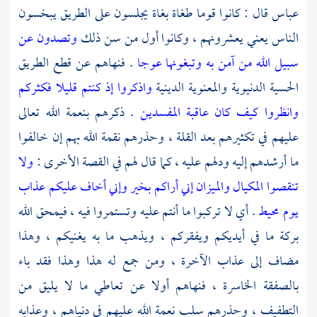
عباس
قال : كانوا قوما طغاة بغاة يجلسون على الطريق يبخسون
الناس يعني يعشرونهم ، وكانوا أول من سن ذلك
وتصدون عن
سبيل الله من آمن به وتبغونها عوجا
. فنهاهم عن قطع الطريق
الحسية الدنيوية والمعنوية الدينية
واذكروا إذ كنتم قليلا فكثركم
وانظروا كيف كان عاقبة المفسدين
. ذكرهم بنعمة الله تعالى
عليهم في تكثيرهم بعد القلة ، وحذرهم نقمة الله بهم إن خالفوا
ما أرشدهم إليه ودلهم عليه ، كما قال لهم في القصة الأخرى :
ولا
تنقصوا المكيال والميزان إني أراكم بخير وإني أخاف عليكم عذاب
يوم محيط
. أي لا تركبوا ما أنتم عليه وتستمروا فيه ، فيمحق الله
بركة ما في أيديكم ويفقركم ، ويذهب ما به يغنيكم ، وهذا
مضاف إلى عذاب الآخرة ، ومن جمع له هذا وهذا فقد باء
بالصفقة الخاسرة ، فنهاهم أولا عن تعاطي ما لا يليق من
التطفيف ، وحذرهم سلب نعمة الله عليهم في دنياهم ، وعذابه