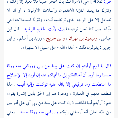
ص:
432 ]
هي الآمرة لك بأن تحجر علينا فلا نعبد إلا إلهك ،
ونترك ما يعبد آباؤنا الأقدمون وأسلافنا الأولون ، أو أنا لا
نتعامل إلا على الوجه الذي ترتضيه أنت ، ونترك المعاملات التي
تأباها وإن كنا نحن نرضاها
إنك لأنت الحليم الرشيد
. قال
ابن
عباس
،
وميمون بن مهران
،
وابن جريج
،
وزيد بن أسلم
، و
ابن
جرير
: يقولون ذلك - أعداء الله - على سبيل الاستهزاء .
قال يا قوم أرأيتم إن كنت على بينة من ربي ورزقني منه رزقا
حسنا وما أريد أن أخالفكم إلى ما أنهاكم عنه إن أريد إلا الإصلاح
ما استطعت وما توفيقي إلا بالله عليه توكلت وإليه أنيب
. هذا
تلطف معهم في العبارة ، ودعوة لهم إلى الحق بأبين إشارة يقول
لهم : أرأيتم أيها المكذبون إن كنت على بينة من ربي أي على أمر بين
من الله تعالى أنه أرسلني إليكم
ورزقني منه رزقا حسنا
. يعني