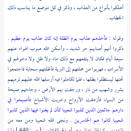
أهلكوا بأنواع من العذاب ، وذكر في كل موضع ما يناسب ذلك
الخطاب .
وقوله :
فأخذهم عذاب يوم الظلة إنه كان عذاب يوم عظيم
.
ذكروا أنهم أصابهم حر شديد ، وأسكن الله هبوب الهواء عنهم
سبعة أيام فكان لا ينفعهم مع ذلك ماء ولا ظل ولا دخولهم في
الأسراب ، فهربوا من محلتهم إلى البرية فأظلتهم سحابة فاجتمعوا
تحتها ليستظلوا بظلها ، فلما تكاملوا فيه أرسلها الله عليهم ترميهم
بشرر وشهب من نار ، ورجفت بهم الأرض ، وجاءتهم صيحة
من السماء فأزهقت الأرواح وخربت الأشباح
فأصبحوا في
دارهم جاثمين الذين كذبوا شعيبا كأن لم يغنوا فيها الذين كذبوا
شعيبا كانوا هم الخاسرين
. ونجى الله
شعيبا
ومن معه من
المؤمنين ، كما قال تعالى وهو أصدق القائلين :
[
ص:
440 ]
ولما