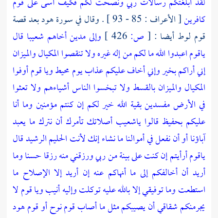
لقد أبلغتكم رسالات ربي ونصحت لكم فكيف آسى على قوم
كافرين
[ الأعراف : 85 - 93 ] . وقال في سورة هود بعد قصة
قوم لوط أيضا :
[
ص:
426 ]
وإلى مدين أخاهم شعيبا قال
ياقوم اعبدوا الله ما لكم من إله غيره ولا تنقصوا المكيال والميزان
إني أراكم بخير وإني أخاف عليكم عذاب يوم محيط ويا قوم أوفوا
المكيال والميزان بالقسط ولا تبخسوا الناس أشياءهم ولا تعثوا
في الأرض مفسدين بقية الله خير لكم إن كنتم مؤمنين وما أنا
عليكم بحفيظ قالوا ياشعيب أصلاتك تأمرك أن نترك ما يعبد
آباؤنا أو أن نفعل في أموالنا ما نشاء إنك لأنت الحليم الرشيد قال
ياقوم أرأيتم إن كنت على بينة من ربي ورزقني منه رزقا حسنا وما
أريد أن أخالفكم إلى ما أنهاكم عنه إن أريد إلا الإصلاح ما
استطعت وما توفيقي إلا بالله عليه توكلت وإليه أنيب ويا قوم لا
يجرمنكم شقاقي أن يصيبكم مثل ما أصاب قوم نوح أو قوم هود