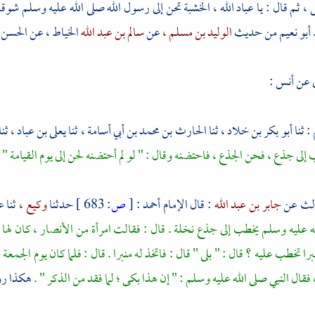
 ثم قال : يا عباد الله ، الخشبة تحن إلى رسول الله صلى الله عليه وسلم شوقا إل
أبو نعيم
من حديث
الوليد بن مسلم ،
عن
سالم بن عبد الله
الخياط ، عن
الحسن 
عن أنس :
: ثنا
أبو بكر بن خلاد ،
ثنا
الحارث بن محمد بن أبي أسامة ،
ثنا
يعلى بن عباد ،
ثنا
لى جذع ، فحن الجذع ، فاحتضنه وقال : " لو لم أحتضنه لحن إلى يوم القيامة "
.
الث عن
جابر بن عبد الله
: قال الإمام
أحمد
:
[
ص:
683 ]
حدثنا
وكيع ،
ثنا
ع
له عليه وسلم يخطب إلى جذع نخلة . قال : فقالت امرأة من
الأنصار ،
كان لها 
ا تخطب عليه ؟ قال : " بلى " قال : فاتخذ له منبرا . قال : فلما كان يوم الجمعة
فقال النبي صلى الله عليه وسلم : " إن هذا بكى ؛ لما فقد من الذكر " .
هكذا رو