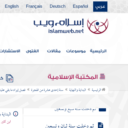
ثم دخلت سنة أربع وثمانين
عربي
Español
Deutsch
Français
English
ثم دخلت سنة خمس وثمانين
ثم دخلت سنة ست وثمانين
ثم دخلت سنة سبع وثمانين
الرئيسية
موسوعات
مقالات
الفتوى
الاستشارات
ثم دخلت سنة ثمان وثمانين
ثم دخلت سنة ثمان وثمانين
المكتبة الإسلامية
كتب
ثم دخلت سنة تسعين من الهجرة
الرئيسية
البداية والنهاية
سنة إحدى عشرة من الهجرة
فصل إيراد ما بقي علين
ثم دخلت سنة إحدى وتسعين
ثم دخلت سنة ثنتين وتسعين
البداية و
ثم دخلت سنة ثلاث وتسعين
ابن كثير