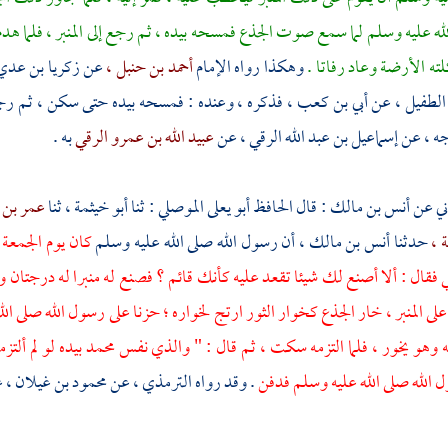
لله عليه وسلم لما سمع صوت الجذع فمسحه بيده ، ثم رجع إلى المنبر ، فلما هد
لته الأرضة وعاد رفاتا .
وهكذا رواه الإمام
أحمد بن حنبل ،
عن
زكريا بن عدي
الطفيل ،
عن
أبي بن كعب ،
فذكره ، وعنده : فمسحه بيده حتى سكن ، ثم رجع إل
جه ،
عن
إسماعيل بن عبد الله الرقي ،
عن
عبيد الله بن عمرو الرقي
به .
ني عن
أنس بن مالك :
قال الحافظ
أبو يعلى الموصلي
: ثنا
أبو خيثمة ،
ثنا
عمر بن 
ة ،
حدثنا
أنس بن مالك ،
أن رسول الله صلى الله عليه وسلم
كان يوم الجمعة
فقال : ألا أصنع لك شيئا تقعد عليه كأنك قائم ؟ فصنع له منبرا له درجتان 
لى المنبر ، خار الجذع كخوار الثور ارتج لخواره ؛ حزنا على رسول الله صلى ال
زمه وهو يخور ، فلما التزمه سكت ، ثم قال : " والذي نفس
محمد
بيده لو لم ألتز
ل الله صلى الله عليه وسلم فدفن
. وقد رواه
الترمذي ،
عن
محمود بن غيلان ،
ع