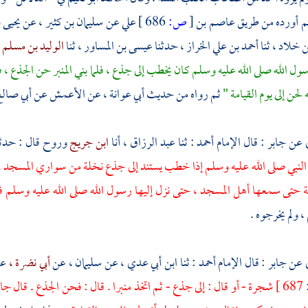
ثم أورده من طريق
عاصم بن
[
ص:
686 ]
علي
عن
سليمان بن كثير ،
عن
يحيى 
ن خلاد ،
ثنا
أحمد بن علي الخراز ،
حدثنا
عيسى بن المساور ،
ثنا
الوليد بن مسلم 
ول الله صلى الله عليه وسلم كان يخطب إلى جذع ، فلما بني المنبر حن الجذع ،
 لحن إلى يوم القيامة "
ثم رواه من حديث
أبي عوانة ،
عن
الأعمش
عن
أبي صال
 عن
جابر
: قال الإمام
أحمد
: ثنا
عبد الرزاق ،
أنا
ابن جريج
وروح
قال : حدث
النبي صلى الله عليه وسلم إذا خطب يستند إلى جذع نخلة من سواري المسجد ،
ة حتى سمعها أهل المسجد ، حتى نزل إليها رسول الله صلى الله عليه وسلم 
،
ولم يخرجوه .
 عن
جابر
: قال الإمام
أحمد
: ثنا
ابن أبي عدي ،
عن
سليمان ،
عن
أبي نضرة ،
ع
687 ]
شجرة - أو قال : إلى جذع - ثم اتخذ منبرا . قال : فحن الجذع . قال
جاب