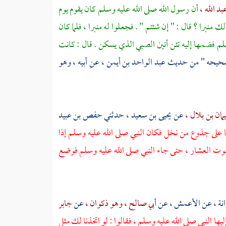
بد الله ،
أن رسول الله صلى الله عليه وسلم كان يقوم يوم
 منبرا ؟ قال : " إن شئتم " . فجعلوا له منبرا ، فلما كان
سلم فضمها إليه تئن أنين الصبي الذي يسكن . قال : كانت
صحيحه " من حديث
عبد الواحد بن أيمن ،
عن أبيه ، وهو
مان بن بلال ،
عن
يحيى بن سعيد ،
حدثني
حفص بن عبيد
على جذوع من نخل فكان النبي صلى الله عليه وسلم إذا
صوت العشار ، حتى جاء النبي صلى الله عليه وسلم فوضع
نة ،
عن
الأعمش ،
عن
أبي صالح ، وهو ذكوان ،
عن
جابر
ا النبي صلى الله عليه وسلم ، فقالوا : لو اتخذنا لك مثل