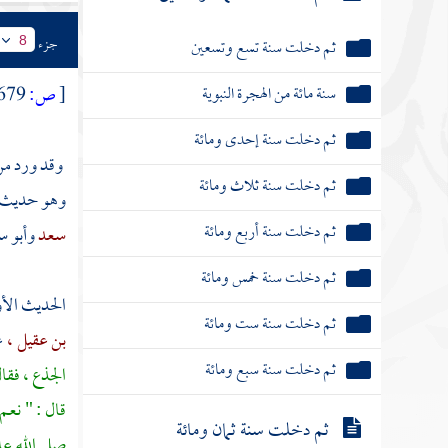
ثم دخلت سنة أربع وتسعين
جزء
8
ثم دخلت سنة خمس وتسعين
[
ص:
679 ]
ثم دخلت سنة ست وتسعين
ثم دخلت سنة سبع وتسعين
وقد ورد من 
وهو حديث م
ثم دخلت سنة ثمان وتسعين
سعد
وأبو س
ثم دخلت سنة تسع وتسعين
الحديث الأ
سنة مائة من الهجرة النبوية
بن عقيل ،
ع
ثم دخلت سنة إحدى ومائة
الجذع ، فقا
قال : " نعم
ثم دخلت سنة ثلاث ومائة
صلى الله عل