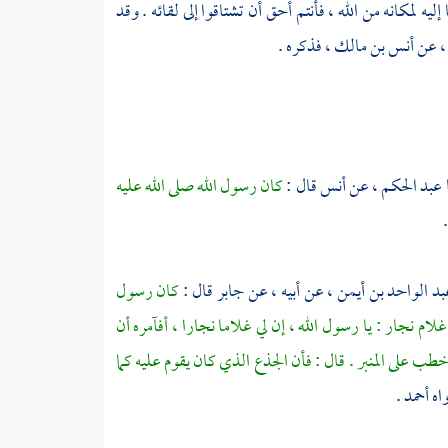
يه لمكانه من الله ، فأنتم أحق أن تشتاقوا إلى لقائه . وقد
،
عن
أنس بن مالك ،
فذكره .
عبد الحكم ،
عن
أنس
قال :
كان رسول الله صلى الله عليه
بد الواحد بن أيمن ،
عن أبيه ، عن
جابر
قال :
كان رسول
غلام نجار : يا رسول الله ، إن لي غلاما نجارا ، أفآمره أن
 خطب على المنبر . قال : فأن الجذع الذي كان يقوم عليه كما
اه
أحمد
.