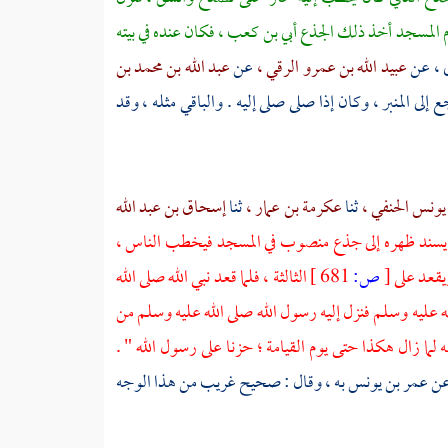
م المسجد أخذ ذلك الجذع أبي بن كعب ، فكان عنده في بيته
 ،
عن
عبيد الله بن عمرو الرقي ،
عن
عبد الله بن محمد بن
ى المنبر ، وكان إذا صلى صلى إليه . والباقي مثله ، وقد
يونس الحنفي ،
ثنا
عكرمة بن عمار ،
ثنا
إسحاق بن عبد الله
 يسند ظهره إلى جذع منصوب في المسجد فيخطب الناس ،
ويقعد على
[
ص:
681 ]
الثالثة ، فلما قعد نبي الله صلى الله
له عليه وسلم فنزل إليه رسول الله صلى الله عليه وسلم من
مه لما زال هكذا حتى يوم القيامة ؛ حزنا على رسول الله " .
ن
عمر بن يونس
به ، وقال : صحيح غريب من هذا الوجه