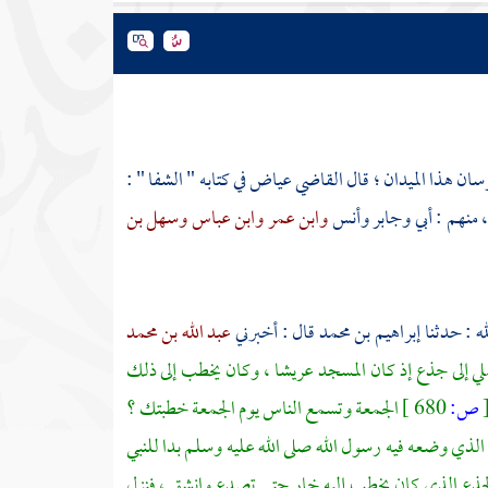
ان هذا الميدان ؛ قال
القاضي عياض
في كتابه " الشفا " :
 منهم :
أبي
وجابر
وأنس
وابن عمر
وابن عباس
وسهل بن
له : حدثنا
إبراهيم بن محمد
قال : أخبرني
عبد الله بن محمد
لي إلى جذع إذ كان المسجد عريشا ، وكان يخطب إلى ذلك
ص:
680 ]
الجمعة وتسمع الناس يوم الجمعة خطبتك ؟
الذي وضعه فيه رسول الله صلى الله عليه وسلم بدا للنبي
 الجذع الذي كان يخطب إليه خار حتى تصدع وانشق ، فنزل