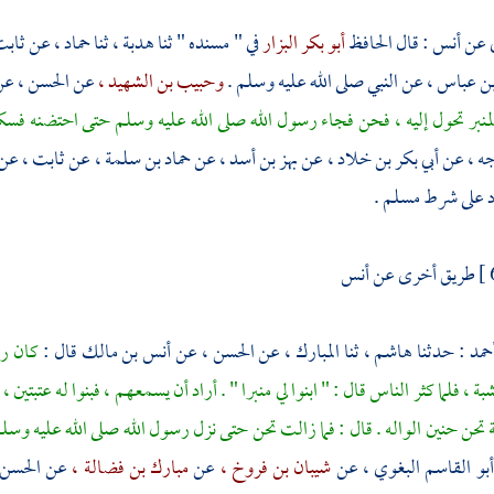
 عن
أنس
: قال الحافظ
أبو بكر البزار
في " مسنده " ثنا
هدبة ،
ثنا
حماد ،
عن
ثابت
بن عباس ،
عن النبي صلى الله عليه وسلم .
وحبيب بن الشهيد ،
عن
الحسن ،
عن 
 المنبر تحول إليه ، فحن فجاء رسول الله صلى الله عليه وسلم حتى احتضنه فسكن 
جه ،
عن
أبي بكر بن خلاد ،
عن
بهز بن أسد ،
عن
حماد بن سلمة ،
عن
ثابت ،
عن
اد على شرط
مسلم
.
طريق أخرى عن
أنس
حمد
: حدثنا
هاشم ،
ثنا
المبارك ،
عن
الحسن ،
عن
أنس بن مالك
قال :
كان رس
ة ، فلما كثر الناس قال : " ابنوا لي منبرا " . أراد أن يسمعهم ، فبنوا له عتبتين 
تحن حنين الواله . قال : فما زالت تحن حتى نزل رسول الله صلى الله عليه وس
أبو القاسم البغوي ،
عن
شيبان بن فروخ ،
عن
مبارك بن فضالة ،
عن
الحسن