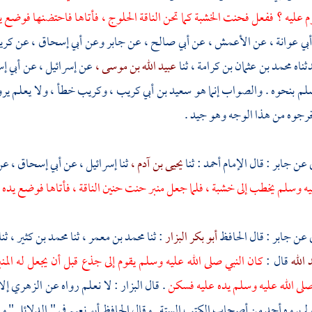
 عليه ؟ ففعل فحنت الخشبة كما تحن الناقة الحلوج ، فأتاها فاحتضنها فوضع
أبي عوانة ،
عن
الأعمش ،
عن
أبي صالح ،
عن
جابر
وعن
أبي إسحاق ،
عن
كري
ناه
محمد بن عثمان بن كرامة ،
ثنا
عبيد الله بن موسى ،
عن
إسرائيل ،
عن
أبي إ
سلم بنحوه . والصواب إنما هو
سعيد بن أبي كريب ،
وكريب
خطأ ، ولا يعلم ي
خرجوه من هذا الوجه وهو جيد .
 عن
جابر
: قال الإمام
أحمد
: ثنا
يحيى بن آدم ،
ثنا
إسرائيل ،
عن
أبي إسحاق ،
عن
يه وسلم يخطب إلى خشبة ، فلما جعل منبر حنت حنين الناقة ، فأتاها فوضع يد
 عن
جابر
: قال الحافظ
أبو بكر البزار
: ثنا
محمد بن معمر ،
ثنا
محمد بن كثير ،
ثنا
 الله
قال :
كان النبي صلى الله عليه وسلم يقوم إلى جذع قبل أن يجعل له المن
لى الله عليه وسلم يده عليه فسكن
. قال
البزار
: لا نعلم رواه عن
الزهري
إلا
م يروه أحد من أصحاب الكتب الستة . وقال الحافظ
أبو نعيم
في " الدلائل " و