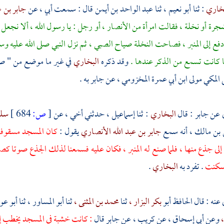
بخاري
: ثنا
أبو نعيم ،
ثنا
عبد الواحد بن أيمن
قال : سمعت أبي ، عن
جابر بن ع
جرة أو نخلة ، فقالت امرأة من الأنصار ، أو رجل : يا رسول الله ، ألا نجعل لك
دفع إلى المنبر ، فصاحت النخلة صياح الصبي ، ثم نزل النبي صلى الله عليه و
ا كانت تسمع من الذكر عندها .
وقد ذكره
البخاري
في غير ما موضع من " 
 المكي
مولى
ابن أبي عمرة المخزومي ،
عن
جابر
به .
 عن
جابر
: قال
البخاري
: ثنا
إسماعيل ،
حدثني أخي ، عن
[
ص:
684 ]
سلي
 بن مالك ،
أنه سمع
جابر بن عبد الله الأنصاري
يقول :
كان المسجد مسقوفا 
ى جذع منها ، فلما صنع له المنبر ، فكان عليه فسمعنا لذلك الجذع صوتا ك
فسكنت
. تفرد به
البخاري
.
نه : قال الحافظ أبو
بكر البزار ،
ثنا
محمد بن المثنى ،
ثنا
أبو المساور ،
ثنا
أبو عوا
،
وعن
أبي إسحاق ،
عن
كريب ،
عن
جابر
قال
: كانت خشبة في المسجد يخطب إليه