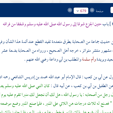
صفحة
679
باب
حنين الجزع شوقا إلى رسول الله صلى الله عليه وسلم وشفقا من فراقه
حديث جماعة من الصحابة بطرق متعددة تفيد القطع عند أئمة هذا الشأن وفرس
شهور منتشر متواتر ، خرجه أهل الصحيح ، ورواه من الصحابة بضعة عشر ،
عيد
وبريدة
وأم سلمة
والمطلب بن أبي وداعة
رضي الله عنهم .
ول عن
أبي بن كعب
: قال الإمام
أبو عبد الله محمد بن إدريس الشافعي
رحمه ال
ن
الطفيل بن أبي بن كعب ،
عن أبيه قال :
كان النبي صلى الله عليه وسلم يص
ل رجل من أصحابه : يا رسول الله ، هل لك أن نجعل لك منبرا تقوم عليه يوم
[
 " فصنع له ثلاث درجات هن اللاتي على المنبر ، فلما صنع المنبر وضع موضعه 
يه وسلم أن يقوم على ذلك المنبر فيخطب عليه ، فمر إليه ، فلما جاوز ذلك