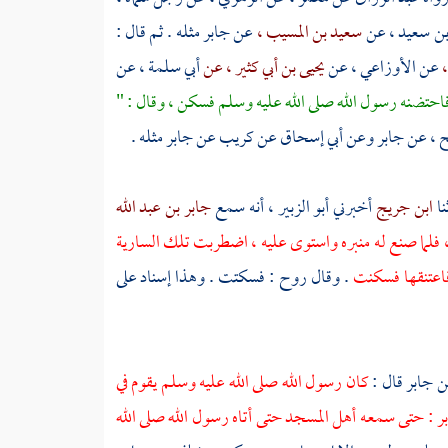
بن سعيد ،
عن
سعيد بن المسيب ،
عن
جابر
مثله . ثم قال :
،
عن
الأوزاعي ،
عن
يحيى بن أبي كثير ، عن
أبي سلمة ،
عن
 فاحتضنه رسول الله صلى الله عليه وسلم فسكن ، وقال : "
ح ،
عن
جابر
وعن
أبي إسحاق
عن
كريب
عن
جابر
مثله .
نا
ابن جريج
أخبرني
أبو الزبير ،
أنه سمع
جابر بن عبد الله
 فلما صنع له منبره واستوى عليه ، اضطربت تلك السارية
فاعتنقها فسكنت
. وقال روح : فسكتت . وهذا إسناد على
ن
جابر
قال :
كان رسول الله صلى الله عليه وسلم يقوم في
ر
: حتى سمعه أهل المسجد حتى أتاه رسول الله صلى الله