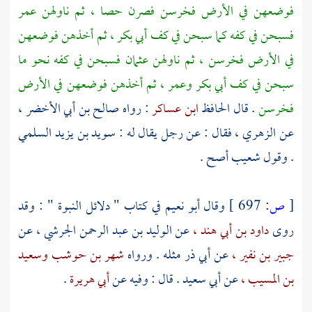
فوضعهن في الأرض فخرسن فصرن حصا ، ثم ناولهن
عمر
فسبحن في كفه كما سبحن في كف
أبي بكر ،
ثم أخذهن فوضعهن
في الأرض فخرسن ، ثم ناولهن
عثمان
فسبحن في كفه نحو ما
سبحن في كف
أبي بكر
وعمر ،
ثم أخذهن فوضعهن في الأرض
فخرسن
. قال الحافظ
ابن عساكر
: رواه
صالح بن أبي الأخضر ،
عن
الزهري ،
فقال : عن رجل يقال له :
سويد بن يزيد السلمي
. وقول
شعيب
أصح .
[
ص:
697 ]
وقال
أبو نعيم
في كتاب " دلائل النبوة " : وقد
روى
داود بن أبي هند ،
عن
الوليد بن عبد الرحمن الجرشي ،
عن
جبير بن نفير ،
عن
أبي ذر
مثله . ورواه
شهر بن حوشب
وسعيد
بن المسيب ،
عن
أبي سعيد
. قال : وفيه عن
أبي هريرة
.