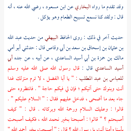
وقد تقدم ما رواه
البخاري
عن
ابن مسعود ،
رضي الله عنه ، أنه
قال : ولقد كنا نسمع تسبيح الطعام وهو يؤكل .
حديث آخر في ذلك : روى الحافظ
البيهقي
من حديث
عبد الله
بن عثمان بن إسحاق بن سعد بن أبي وقاص
قال : حدثني أبو أمي
مالك بن حمزة بن أبي أسيد الساعدي ،
عن أبيه ، عن جده
أبي
أسيد الساعدي
قال :
قال رسول الله صلى الله عليه وسلم
للعباس بن عبد المطلب
: " يا
أبا الفضل ،
لا ترم منزلك غدا
أنت وبنوك حتى آتيكم ؛ فإن لي فيكم حاجة " . فانتظروه حتى
جاء بعد ما أضحى ، فدخل عليهم فقال : " السلام عليكم " .
قالوا : وعليك السلام ورحمة الله وبركاته . قال : " كيف
أصبحتم ؟ " قالوا : أصبحنا بخير نحمد الله ، فكيف أصبحت
بأبينا وأمنا أنت يا رسول الله ؟ قال : " أصبحت بخير أحمد الله "