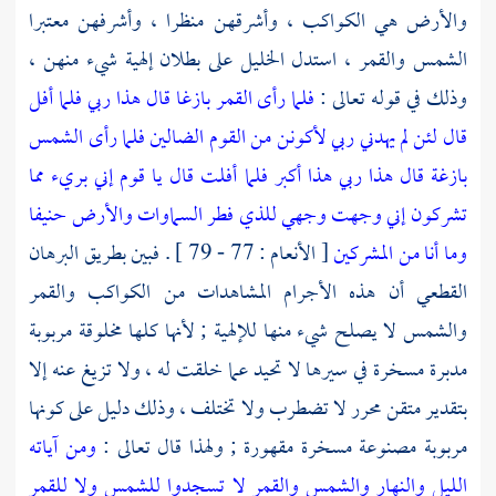
والأرض هي الكواكب ، وأشرقهن منظرا ، وأشرفهن معتبرا
الشمس والقمر ، استدل
الخليل
على بطلان إلهية شيء منهن ،
وذلك في قوله تعالى :
فلما رأى القمر بازغا قال هذا ربي فلما أفل
قال لئن لم يهدني ربي لأكونن من القوم الضالين فلما رأى الشمس
بازغة قال هذا ربي هذا أكبر فلما أفلت قال يا قوم إني بريء مما
تشركون إني وجهت وجهي للذي فطر السماوات والأرض حنيفا
وما أنا من المشركين
[ الأنعام : 77 - 79 ] . فبين بطريق البرهان
القطعي أن هذه الأجرام المشاهدات من الكواكب والقمر
والشمس لا يصلح شيء منها للإلهية ; لأنها كلها مخلوقة مربوبة
مدبرة مسخرة في سيرها لا تحيد عما خلقت له ، ولا تزيغ عنه إلا
بتقدير متقن محرر لا تضطرب ولا تختلف ، وذلك دليل على كونها
مربوبة مصنوعة مسخرة مقهورة ; ولهذا قال تعالى :
ومن آياته
الليل والنهار والشمس والقمر لا تسجدوا للشمس ولا للقمر