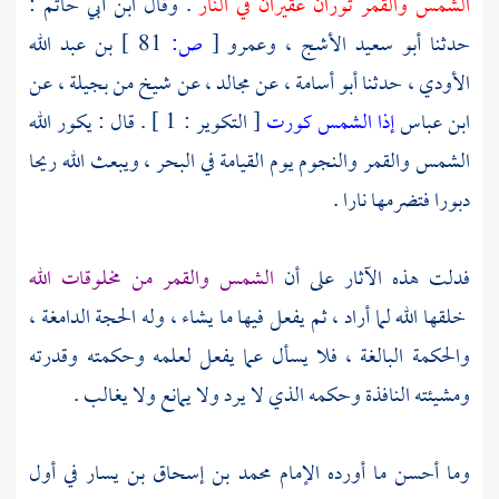
الشمس والقمر ثوران عقيران في النار
. وقال
ابن أبي حاتم
:
حدثنا
أبو سعيد الأشج
،
وعمرو
[
ص:
81 ]
بن عبد الله
الأودي
، حدثنا
أبو أسامة
، عن
مجالد
، عن شيخ من
بجيلة
، عن
ابن عباس
إذا الشمس كورت
[ التكوير : 1 ] . قال : يكور الله
الشمس والقمر والنجوم يوم القيامة في البحر ، ويبعث الله ريحا
دبورا فتضرمها نارا .
فدلت هذه الآثار على أن
الشمس والقمر من مخلوقات الله
خلقها الله لما أراد ، ثم يفعل فيها ما يشاء ، وله الحجة الدامغة ،
والحكمة البالغة ، فلا يسأل عما يفعل لعلمه وحكمته وقدرته
ومشيئته النافذة وحكمه الذي لا يرد ولا يمانع ولا يغالب .
وما أحسن ما أورده الإمام
محمد بن إسحاق بن يسار
في أول