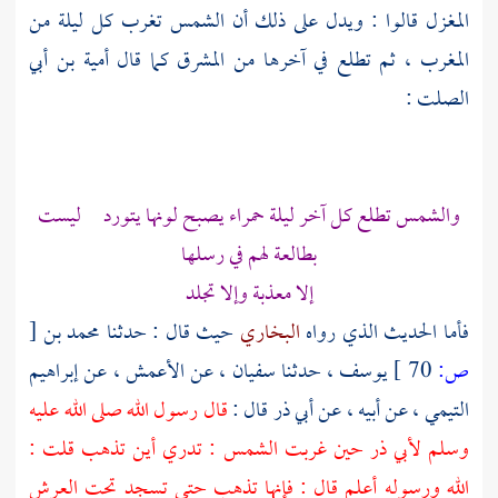
المغزل قالوا : ويدل على ذلك أن الشمس تغرب كل ليلة من
المغرب ، ثم تطلع في آخرها من المشرق كما قال
أمية بن أبي
الصلت
:
والشمس تطلع كل آخر ليلة حمراء يصبح لونها يتورد ليست
بطالعة لهم في رسلها
إلا معذبة وإلا تجلد
فأما الحديث الذي رواه
البخاري
حيث قال : حدثنا
محمد بن
[
ص:
70 ]
يوسف
، حدثنا
سفيان
، عن
الأعمش
، عن
إبراهيم
التيمي
، عن أبيه ، عن
أبي ذر
قال :
قال رسول الله صلى الله عليه
وسلم
لأبي ذر
حين غربت الشمس : تدري أين تذهب قلت :
الله ورسوله أعلم قال : فإنها تذهب حتى تسجد تحت العرش