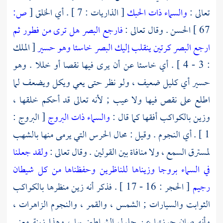
تعالى :
والسماء ذات الحبك
[ الذاريات : 7 ] . أي الخلق
[
ص:
67 ]
الحسن . وقال تعالى :
فارجع البصر هل ترى من فطور ثم
ارجع البصر كرتين ينقلب إليك البصر خاسئا وهو حسير
[ الملك
: 3 - 4 ] . أي خاسئا عن أن يرى فيها نقصا أو خللا . وهو
حسير أي كليل ضعيف ، ولو نظر حتى يعي ويكل ويضعف لما
اطلع على نقص فيها ولا عيب ; لأنه تعالى قد أحكم خلقها ،
وزين بالكواكب أفقها كما قال :
والسماء ذات البروج
[ البروج :
1 ] . أي النجوم . وقيل : محال الحرس التي يرمى منها بالشهب
لمسترق السمع ، ولا منافاة بين القولين . وقال تعالى :
ولقد جعلنا
في السماء بروجا وزيناها للناظرين وحفظناها من كل شيطان
رجيم
[ الحجر : 16 - 17 ] . فذكر أنه زين منظرها بالكواكب
الثوابت والسيارات ; الشمس ، والقمر ، والنجوم الزاهرات ،
وأنه صان حوزتها عن حلول الشياطين بها ، وهذا زينة معنى