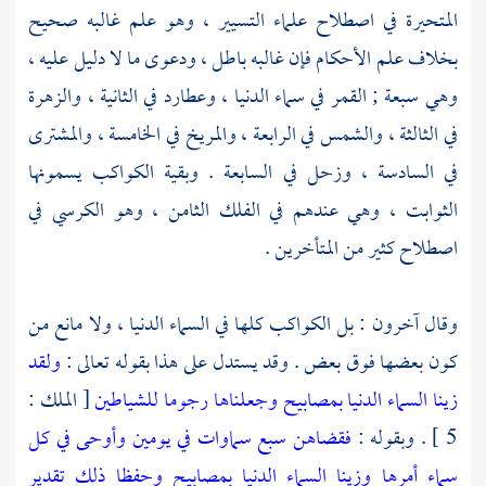
المتحيرة في اصطلاح علماء التسيير ، وهو علم غالبه صحيح
بخلاف علم الأحكام فإن غالبه باطل ، ودعوى ما لا دليل عليه ،
وهي سبعة ; القمر في سماء الدنيا ، وعطارد في الثانية ، والزهرة
في الثالثة ، والشمس في الرابعة ، والمريخ في الخامسة ، والمشترى
في السادسة ، وزحل في السابعة . وبقية الكواكب يسمونها
الثوابت ، وهي عندهم في الفلك الثامن ، وهو الكرسي في
اصطلاح كثير من المتأخرين .
وقال آخرون : بل الكواكب كلها في السماء الدنيا ، ولا مانع من
كون بعضها فوق بعض . وقد يستدل على هذا بقوله تعالى :
ولقد
زينا السماء الدنيا بمصابيح وجعلناها رجوما للشياطين
[ الملك :
5 ] . وبقوله :
فقضاهن سبع سماوات في يومين وأوحى في كل
سماء أمرها وزينا السماء الدنيا بمصابيح وحفظا ذلك تقدير