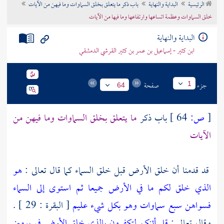
الرئيسية
البداية والنهاية
باب ذكر ما يتعلق بخلق السماوات وما فيهن من الآيات
تراجم الأعلام
خلق السماوات وعظمة اتساعها وارتفاعها وما فيها من الآيات
البداية والنهاية
ابن كثير - إسماعيل بن عمر بن كثير القرشي الدمشقي
جزء
صفحة
1
64
[
ص:
64 ]
باب ذكر
ما يتعلق بخلق السماوات وما فيهن من
الآيات
قد قدمنا أن خلق الأرض قبل خلق السماء كما قال تعالى :
هو
الذي خلق لكم ما في الأرض جميعا ثم استوى إلى السماء
فسواهن سبع سماوات وهو بكل شيء عليم
[ البقرة : 29 ] .
وقال تعالى :
قل أئنكم لتكفرون بالذي خلق الأرض في يومين