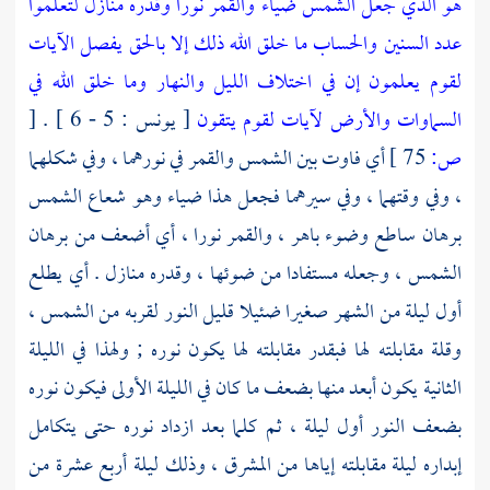
هو الذي جعل الشمس ضياء والقمر نورا وقدره منازل لتعلموا
عدد السنين والحساب ما خلق الله ذلك إلا بالحق يفصل الآيات
لقوم يعلمون إن في اختلاف الليل والنهار وما خلق الله في
السماوات والأرض لآيات لقوم يتقون
[ يونس : 5 - 6 ] .
[
ص:
75 ]
أي فاوت بين الشمس والقمر في نورهما ، وفي شكلهما
، وفي وقتهما ، وفي سيرهما فجعل هذا ضياء وهو شعاع الشمس
برهان ساطع وضوء باهر ، والقمر نورا ، أي أضعف من برهان
الشمس ، وجعله مستفادا من ضوئها ، وقدره منازل . أي يطلع
أول ليلة من الشهر صغيرا ضئيلا قليل النور لقربه من الشمس ،
وقلة مقابلته لها فبقدر مقابلته لها يكون نوره ; ولهذا في الليلة
الثانية يكون أبعد منها بضعف ما كان في الليلة الأولى فيكون نوره
بضعف النور أول ليلة ، ثم كلما بعد ازداد نوره حتى يتكامل
إبداره ليلة مقابلته إياها من المشرق ، وذلك ليلة أربع عشرة من