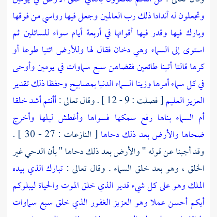
وتجعلون له أندادا ذلك رب العالمين وجعل فيها رواسي من فوقها
وبارك فيها وقدر فيها أقواتها في أربعة أيام سواء للسائلين ثم
استوى إلى السماء وهي دخان فقال لها وللأرض ائتيا طوعا أو
كرها قالتا أتينا طائعين فقضاهن سبع سماوات في يومين وأوحى
في كل سماء أمرها وزينا السماء الدنيا بمصابيح وحفظا ذلك تقدير
العزيز العليم
[ فصلت : 9 - 12 ] . وقال تعالى :
أأنتم أشد خلقا
أم السماء بناها رفع سمكها فسواها وأغطش ليلها وأخرج
ضحاها والأرض بعد ذلك دحاها
[ النازعات : 27 - 30 ] .
وقد أجبنا عن قوله " والأرض بعد ذلك دحاها " بأن الدحي غير
الخلق ، وهو بعد خلق السماء . وقال تعالى :
تبارك الذي بيده
الملك وهو على كل شيء قدير الذي خلق الموت والحياة ليبلوكم
أيكم أحسن عملا وهو العزيز الغفور الذي خلق سبع سماوات