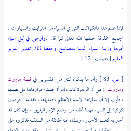
.
فإذا علم هذا فالكواكب التي في السماء من الثوابت والسيارات ،
الجميع مخلوقة خلقها الله تعالى كما قال :
وأوحى في كل سماء
أمرها وزينا السماء الدنيا بمصابيح وحفظا ذلك تقدير العزيز
العليم
[ فصلت : 12 ] .
[
ص:
83 ]
وأما ما يذكره كثير من المفسرين في
قصة
هاروت
وماروت
; من أن الزهرة كانت امرأة حسناء فراوداها على نفسها
، فأبت إلا أن يعلماها الاسم الأعظم ، فعلماها ، فقالته ; فرفعت
كوكبا إلى السماء فهذا أظنه من وضع
الإسرائيليين
، وإن كان قد
أخبر به
كعب الأحبار
، وتلقاه عنه طائفة من السلف فذكروه على
سبيل الحكاية والتحديث عن
بني إسرائيل
. وقد روى الإمام