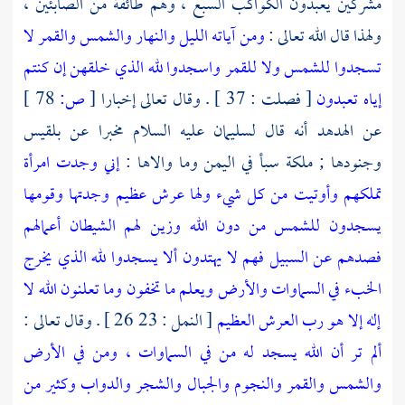
مشركين يعبدون الكواكب السبع ، وهم طائفة من
الصابئين
،
ولهذا قال الله تعالى :
ومن آياته الليل والنهار والشمس والقمر لا
تسجدوا للشمس ولا للقمر واسجدوا لله الذي خلقهن إن كنتم
إياه تعبدون
[ فصلت : 37 ] . وقال تعالى إخبارا
[
ص:
78 ]
عن الهدهد أنه قال
لسليمان
عليه السلام مخبرا عن
بلقيس
وجنودها ; ملكة سبأ في
اليمن
وما والاها :
إني وجدت امرأة
تملكهم وأوتيت من كل شيء ولها عرش عظيم وجدتها وقومها
يسجدون للشمس من دون الله وزين لهم الشيطان أعمالهم
فصدهم عن السبيل فهم لا يهتدون ألا يسجدوا لله الذي يخرج
الخبء في السماوات والأرض ويعلم ما تخفون وما تعلنون الله لا
إله إلا هو رب العرش العظيم
[ النمل : 23 26 ] . وقال تعالى :
ألم تر أن الله يسجد له من في السماوات ، ومن في الأرض
والشمس والقمر والنجوم والجبال والشجر والدواب وكثير من