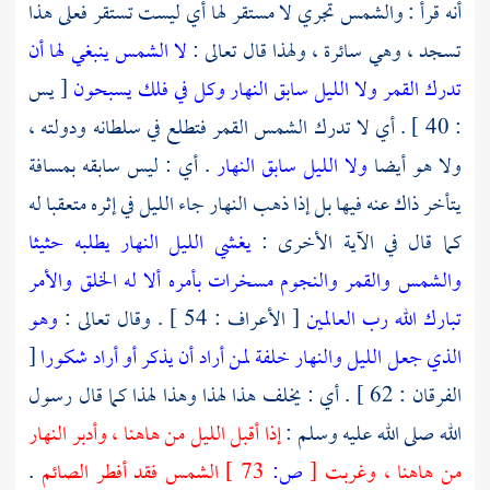
أنه قرأ : والشمس تجري لا مستقر لها أي ليست تستقر فعلى هذا
تسجد ، وهي سائرة ، ولهذا قال تعالى :
لا الشمس ينبغي لها أن
تدرك القمر ولا الليل سابق النهار وكل في فلك يسبحون
[ يس
: 40 ] . أي لا تدرك الشمس القمر فتطلع في سلطانه ودولته ،
ولا هو أيضا
ولا الليل سابق النهار
. أي : ليس سابقه بمسافة
يتأخر ذاك عنه فيها بل إذا ذهب النهار جاء الليل في إثره متعقبا له
كما قال في الآية الأخرى :
يغشي الليل النهار يطلبه حثيثا
والشمس والقمر والنجوم مسخرات بأمره ألا له الخلق والأمر
تبارك الله رب العالمين
[ الأعراف : 54 ] . وقال تعالى :
وهو
الذي جعل الليل والنهار خلفة لمن أراد أن يذكر أو أراد شكورا
[
الفرقان : 62 ] . أي : يخلف هذا لهذا وهذا لهذا كما قال رسول
الله صلى الله عليه وسلم :
إذا أقبل الليل من هاهنا ، وأدبر النهار
من هاهنا ، وغربت
[
ص:
73 ]
الشمس فقد أفطر الصائم
.