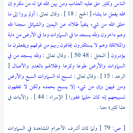
الناس وكثير حق عليه العذاب ومن يهن الله فما له من مكرم إن
الله يفعل ما يشاء
[ الحج : 18 ] . وقال تعالى :
أولم يروا إلى ما
خلق الله من شيء يتفيأ ظلاله عن اليمين والشمائل سجدا لله
وهم داخرون ولله يسجد ما في السماوات وما في الأرض من دابة
والملائكة وهم لا يستكبرون يخافون ربهم من فوقهم ويفعلون ما
يؤمرون
[ النحل : 48 50 ] . وقال تعالى :
ولله يسجد من في
السماوات والأرض طوعا وكرها وظلالهم بالغدو والآصال
[
الرعد : 15 ] . وقال تعالى :
تسبح له السماوات السبع والأرض
ومن فيهن وإن من شيء إلا يسبح بحمده ولكن لا تفقهون
تسبيحهم إنه كان حليما غفورا
[ الإسراء : 44 ] . والآيات في
هذا كثيرة جدا .
[
ص:
79 ]
ولما كان أشرف الأجرام المشاهدة في السماوات