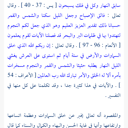
سابق النهار وكل في فلك يسبحون
[ يس : 37 - 40 ] . وقال
تعالى :
فالق الإصباح وجعل الليل سكنا والشمس والقمر
حسبانا ذلك تقدير العزيز العليم وهو الذي جعل لكم النجوم
لتهتدوا بها في ظلمات البر والبحر قد فصلنا الآيات لقوم يعلمون
[ الأنعام : 96 - 97 ] . وقال تعالى :
إن ربكم الله الذي خلق
السماوات والأرض في ستة أيام ثم استوى على العرش يغشي
الليل النهار يطلبه حثيثا والشمس والقمر والنجوم مسخرات
بأمره ألا له الخلق والأمر تبارك الله رب العالمين
[ الأعراف : 54
] . والآيات في هذا كثيرة جدا ، وقد تكلمنا على كل منها في
التفسير .
والمقصود أنه تعالى يخبر عن خلق السماوات وعظمة اتساعها
وارتفاعها وأنها في غاية الحسن والبهاء والكمال والسناء كما قال