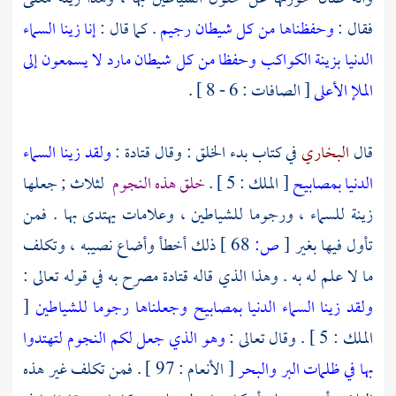
فقال :
وحفظناها من كل شيطان رجيم
. كما قال :
إنا زينا السماء
الدنيا بزينة الكواكب وحفظا من كل شيطان مارد لا يسمعون إلى
الملإ الأعلى
[ الصافات : 6 - 8 ] .
قال
البخاري
في كتاب بدء الخلق : وقال
قتادة
:
ولقد زينا السماء
الدنيا بمصابيح
[ الملك : 5 ] .
خلق هذه النجوم
لثلاث ; جعلها
زينة للسماء ، ورجوما للشياطين ، وعلامات يهتدى بها . فمن
تأول فيها بغير
[
ص:
68 ]
ذلك أخطأ وأضاع نصيبه ، وتكلف
ما لا علم له به . وهذا الذي قاله
قتادة
مصرح به في قوله تعالى :
ولقد زينا السماء الدنيا بمصابيح وجعلناها رجوما للشياطين
[
الملك : 5 ] . وقال تعالى :
وهو الذي جعل لكم النجوم لتهتدوا
بها في ظلمات البر والبحر
[ الأنعام : 97 ] . فمن تكلف غير هذه