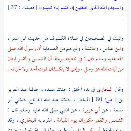
واسجدوا لله الذي خلقهن إن كنتم إياه تعبدون
[ فصلت : 37 ]
.
وثبت في الصحيحين في صلاة الكسوف من حديث
ابن عمر
،
وابن عباس
،
وعائشة
، وغيرهم من الصحابة
أن رسول الله صلى
الله عليه وسلم قال : في خطبته يومئذ أن الشمس والقمر آيتان
من آيات الله عز وجل ، وإنهما لا ينكسفان لموت أحد ولا لحياته .
وقال
البخاري
في بدء الخلق : حدثنا
مسدد
، حدثنا
عبد العزيز
بن
[
ص:
80 ]
المختار
، حدثنا
عبد الله الداناج
حدثني
أبو
سلمة
، عن
أبي هريرة
، عن النبي صلى الله عليه وسلم قال :
الشمس والقمر مكوران يوم القيامة
. انفرد به
البخاري
، وقد
رواه الحافظ
أبو بكر البزار
بأبسط من هذا السياق فقال : حدثنا