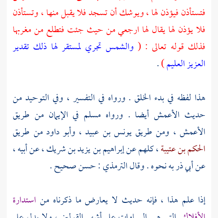
فتستأذن فيؤذن لها ، ويوشك أن تسجد فلا يقبل منها ، وتستأذن
فلا يؤذن لها يقال لها ارجعي من حيث جئت فتطلع من مغربها
فذلك قوله تعالى : (
والشمس تجري لمستقر لها ذلك تقدير
العزيز العليم
)
.
هذا لفظه في بدء الخلق . ورواه في التفسير ، وفي التوحيد من
حديث
الأعمش
أيضا . ورواه
مسلم
في الإيمان من طريق
الأعمش
، ومن طريق
يونس بن عبيد
،
وأبو داود
من طريق
الحكم بن عتيبة
، كلهم عن
إبراهيم بن يزيد بن شريك
، عن أبيه ،
عن
أبي ذر
به نحوه . وقال
الترمذي
: حسن صحيح .
إذا علم هذا ، فإنه حديث لا يعارض ما ذكرناه من
استدارة
الأفلاك
التي هي السماوات على أشهر القولين ، ولا يدل على