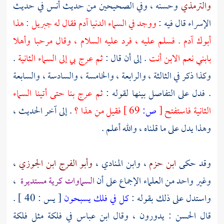
والترمذي
وحسنه ، وفي الصحيحين من حديث
أنس
في حديث
الإسراء قال فيه :
ووجد في السماء الدنيا آدم فقال له
جبريل
: هذا
أبوك آدم . فسلم عليه ، فرد عليه السلام ، وقال مرحبا وأهلا
بابني نعم الابن أنت
. إلى أن قال :
ثم عرج بي إلى السماء الثانية
.
وكذا ذكر في الثالثة ، والرابعة ، والخامسة ، والسادسة ، والسابعة
. فدل على التفاصل بينها لقوله :
ثم عرج بنا حتى أتينا السماء
الثانية فاستفتح
[
ص:
69 ]
فقيل من هذا ؟
. إلى آخر الحديث ،
وهذا يدل على ما قلناه ، والله أعلم .
وقد حكى
ابن حزم
،
وابن المنادي
،
وأبو الفرج ابن الجوزي
،
وغير واحد من العلماء الإجماع على أن
السماوات كرية مستديرة
،
واستدل على ذلك بقوله :
كل في فلك يسبحون
[ يس : 40 ] .
قال
الحسن
: يدورون ، وقال
ابن عباس
في فلكة مثل فلكة