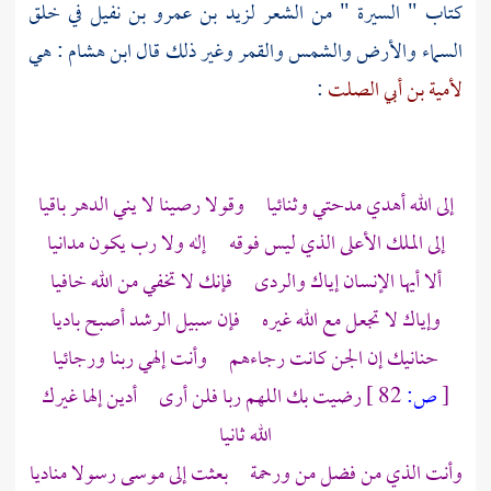
كتاب " السيرة " من الشعر
لزيد بن عمرو بن نفيل
في خلق
السماء والأرض والشمس والقمر وغير ذلك قال
ابن هشام
: هي
لأمية بن أبي الصلت
:
إلى الله أهدي مدحتي وثنائيا وقولا رصينا لا يني الدهر باقيا
إلى الملك الأعلى الذي ليس فوقه إله ولا رب يكون مدانيا
ألا أيها الإنسان إياك والردى فإنك لا تخفي من الله خافيا
وإياك لا تجعل مع الله غيره فإن سبيل الرشد أصبح باديا
حنانيك إن الجن كانت رجاءهم وأنت إلهي ربنا ورجائيا
[
ص:
82 ]
رضيت بك اللهم ربا فلن أرى أدين إلها غيرك
الله ثانيا
وأنت الذي من فضل من ورحمة بعثت إلى موسى رسولا مناديا