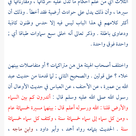
الثلاث أي من علم أحكام ما تدل عليه حركاتها ، ومقارناتها في
سيرها ، وأن ذلك يدل على حوادث أرضية فقد أخطأ . وذلك أن
أكثر كلامهم في هذا الباب ليس فيه إلا حدس وظنون كاذبة
ودعاوى باطلة . وذكر تعالى أنه خلق سبع سماوات طباقا أي ;
واحدة فوق واحدة .
واختلف أصحاب الهيئة هل هن متراكمات ؟ أو متفاصلات بينهن
خلاء ؟ على قولين . والصحيح الثاني ; لما قدمنا من حديث
عبد
الله بن عميرة
، عن
الأحنف
، عن
العباس
في حديث الأوعال أن
رسول الله صلى الله عليه وسلم قال :
أتدرون كم بين السماء
والأرض قلنا : الله ورسوله أعلم قال : بينهما مسيرة خمسمائة عام
، ومن كل سماء إلى سماء خمسمائة سنة ، وكثف كل سماء خمسمائة
سنة
. الحديث بتمامه رواه
أحمد
،
وأبو داود
،
وابن ماجه
،