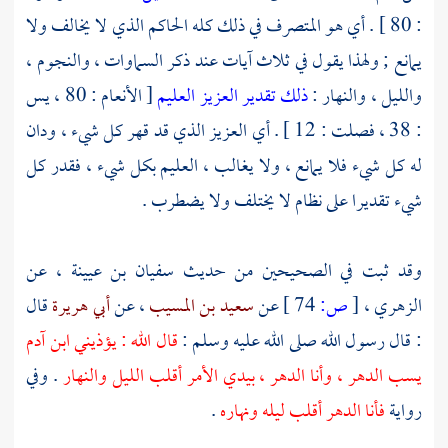
: 80 ] . أي هو المتصرف في ذلك كله الحاكم الذي لا يخالف ولا
يمانع ; ولهذا يقول في ثلاث آيات عند ذكر السماوات ، والنجوم ،
والليل ، والنهار :
ذلك تقدير العزيز العليم
[ الأنعام : 80 ، يس
: 38 ، فصلت : 12 ] . أي العزيز الذي قد قهر كل شيء ، ودان
له كل شيء فلا يمانع ، ولا يغالب ، العليم بكل شيء ، فقدر كل
شيء تقديرا على نظام لا يختلف ولا يضطرب .
وقد ثبت في الصحيحين من حديث
سفيان بن عيينة
، عن
الزهري
،
[
ص:
74 ]
عن
سعيد بن المسيب
، عن
أبي هريرة
قال
: قال رسول الله صلى الله عليه وسلم :
قال الله : يؤذيني ابن آدم
يسب الدهر ، وأنا الدهر ، بيدي الأمر أقلب الليل والنهار
. وفي
رواية
فأنا الدهر أقلب ليله ونهاره
.