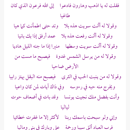
فقلت له يا اذهب وهارون فادعوا إلى الله فرعون الذي كان
طاغيا
وقولا له أأنت سويت هذه بلا وتد حتى اطمأنت كما هيا
وقولا له أأنت رفعت هذه بلا عمد أرفق إذا بك بانيا
وقولا له أأنت سويت وسطها منيرا إذا ما جنه الليل هاديا
وقولا له من يرسل الشمس غدوة فيصبح ما مست من
الأرض ضاحيا
وقولا له من ينبت الحب في الثرى فيصبح منه البقل يهتز رابيا
ويخرج منه حبه في رءوسه وفي ذاك آيات لمن كان واعيا
وأنت بفضل منك نجيت يونسا وقد بات في أضعاف حوت
لياليا
وإني ولو سبحت باسمك ربنا لأكثر إلا ما غفرت خطائيا
فرب العباد ألق سيبا ورحمة علي وبارك في بني وماليا