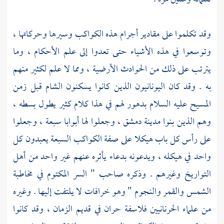
وقد تكلموا على مقادير أجرام هذه الكواكب وسيرها وحركاتها ،
وتوسعوا في هذه الأشياء حتى تعدوا إلى علم الأحكام ، وما
يترتب على ذلك من الحوادث الأرضية ، ومما لا علم لكثير منهم
به . وقد كان
اليونانيون
الذين كانوا يسكنون
الشام
قبل زمن
المسيح
عليه السلام بدهور لهم في هذا كلام كثير يطول بسطه ،
وهم الذين بنوا مدينة
دمشق
، وجعلوا لها أبوابا سبعة ، وجعلوا
على رأس كل باب هيكلا على صفة الكواكب السبعة يعبدون كل
واحد في هيكله ، ويدعونه بدعاء يأثره عنهم غير واحد من أهل
التواريخ وغيرهم . وذكره صاحب " السر المكتوم في مخاطبة
الشمس والقمر والنجوم " وهو خرافات لا يلتفت إليها . وغيره
من علماء
الحرنانيين
فلاسفة
حران
في قديم الزمان ، وقد كانوا