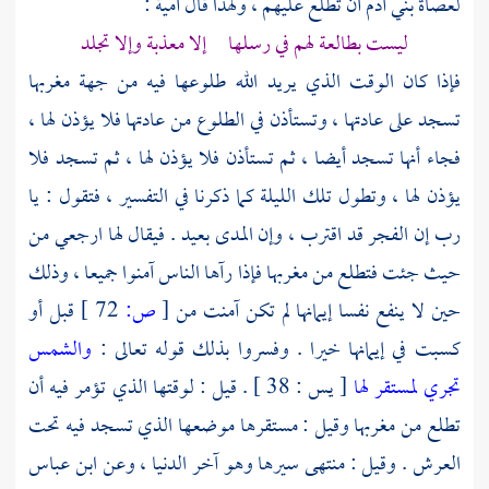
لعصاة بني آدم أن تطلع عليهم ، ولهذا قال
أمية
:
ليست بطالعة لهم في رسلها إلا معذبة وإلا تجلد
فإذا كان الوقت الذي يريد الله طلوعها فيه من جهة مغربها
تسجد على عادتها ، وتستأذن في الطلوع من عادتها فلا يؤذن لها ،
فجاء أنها تسجد أيضا ، ثم تستأذن فلا يؤذن لها ، ثم تسجد فلا
يؤذن لها ، وتطول تلك الليلة كما ذكرنا في التفسير ، فتقول : يا
رب إن الفجر قد اقترب ، وإن المدى بعيد . فيقال لها ارجعي من
حيث جئت فتطلع من مغربها فإذا رآها الناس آمنوا جميعا ، وذلك
حين لا ينفع نفسا إيمانها لم تكن آمنت من
[
ص:
72 ]
قبل أو
كسبت في إيمانها خيرا . وفسروا بذلك قوله تعالى :
والشمس
تجري لمستقر لها
[ يس : 38 ] . قيل : لوقتها الذي تؤمر فيه أن
تطلع من مغربها وقيل : مستقرها موضعها الذي تسجد فيه تحت
العرش . وقيل : منتهى سيرها وهو آخر الدنيا ، وعن
ابن عباس