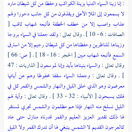
:
إنا زينا السماء الدنيا بزينة الكواكب وحفظا من كل شيطان مارد
لا يسمعون إلى الملإ الأعلى ويقذفون من كل جانب دحورا ولهم
عذاب واصب إلا من خطف الخطفة فأتبعه شهاب ثاقب
[
الصافات : 6 - 10 ] . وقال تعالى :
ولقد جعلنا في السماء بروجا
وزيناها للناظرين وحفظناها من كل شيطان رجيم إلا من استرق
السمع فأتبعه شهاب مبين
[ الحجر : 16 - 18 ] .
[
ص:
66 ]
وقال تعالى :
والسماء بنيناها بأيد وإنا لموسعون
[ الذاريات : 47
] . وقال تعالى :
وجعلنا السماء سقفا محفوظا وهم عن آياتها
معرضون وهو الذي خلق الليل والنهار والشمس والقمر كل في
فلك يسبحون
[ الأنبياء : 32 - 33 ] . وقال تعالى :
وآية لهم
الليل نسلخ منه النهار فإذا هم مظلمون والشمس تجري لمستقر
لها ذلك تقدير العزيز العليم والقمر قدرناه منازل حتى عاد
كالعرجون القديم لا الشمس ينبغي لها أن تدرك القمر ولا الليل