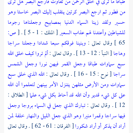
طباقا ما ترى في خلق الرحمن من تفاوت فارجع البصر هل ترى
من فطور ثم ارجع البصر كرتين ينقلب إليك البصر خاسئا وهو
حسير ولقد زينا السماء الدنيا بمصابيح وجعلناها رجوما
للشياطين وأعتدنا لهم عذاب السعير
[ الملك : 1 - 5 ] .
[
ص:
65 ]
وقال تعالى :
وبنينا فوقكم سبعا شدادا وجعلنا سراجا
وهاجا
[ النبأ : 12 - 13 ] . وقال تعالى :
ألم تروا كيف خلق الله
سبع سماوات طباقا وجعل القمر فيهن نورا وجعل الشمس
سراجا
[ نوح : 15 - 16 ] . وقال تعالى :
الله الذي خلق سبع
سماوات ومن الأرض مثلهن يتنزل الأمر بينهن لتعلموا أن الله
على كل شيء قدير وأن الله قد أحاط بكل شيء علما
[ الطلاق :
12 ] . وقال تعالى :
تبارك الذي جعل في السماء بروجا وجعل
فيها سراجا وقمرا منيرا وهو الذي جعل الليل والنهار خلفة لمن
أراد أن يذكر أو أراد شكورا
[ الفرقان : 61 - 62 ] . وقال تعالى