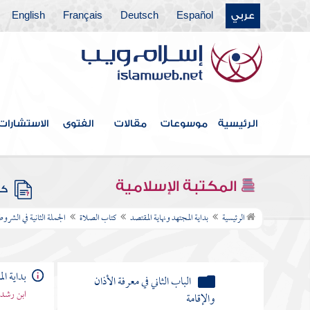
مقدمة المؤلف
عربي
Español
Deutsch
Français
English
كتاب الطهارة من الحدث
كتاب الطهارة من النجس
كتاب الصلاة
الرئيسية
موسوعات
مقالات
الفتوى
الاستشارات
الجملة الأولى في معرفة وجوب الصلاة
الجملة الثانية في الشروط شروط
المكتبة الإسلامية
الصلاة
كتب
الباب الأول في معرفة الأوقات
الرئيسية
بداية المجتهد ونهاية المقتصد
كتاب الصلاة
الجملة الثانية في الشر
الباب الثاني في معرفة الأذان
والإقامة
بداية ال
ابن رشد 
الباب الثالث من الجملة الثانية في