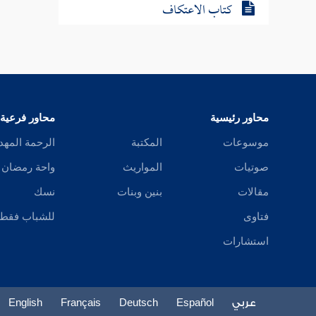
كتاب الحج
كتاب الجهاد
كتاب الأيمان
كتاب النذور
محاور رئيسية
محاور فرعية
كتاب الضحايا
موسوعات
المكتبة
الرحمة المهد
صوتيات
المواريث
واحة رمضان
كتاب الذبائح
مقالات
بنين وبنات
نسك
كتاب الصيد
فتاوى
للشباب فقط
استشارات
كتاب العقيقة
كتاب الأطعمة والأشربة
عربي
Español
Deutsch
Français
English