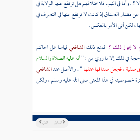
 ؟ . وأما في الثيب فلاختلافهم هل ترتفع عنها الولاية في
ية عن مقدار الصداق إذ كانت لا ترتفع عنها في التصرف في
ا ، لكن أتى الأمر بالعكس .
م لا يجوز ذلك ؟
فمنع ذلك
الشافعي
قياسا على الحاكم
 حجة في ذلك إلا ما روي من : "
أنه عليه الصلاة والسلام
عتق صفية ، فجعل صداقها عتقها
" . والأصل عند
الشافعي
ثرة خصوصيته في هذا المعنى صلى الله عليه وسلم ، ولكن
السابق
التالي