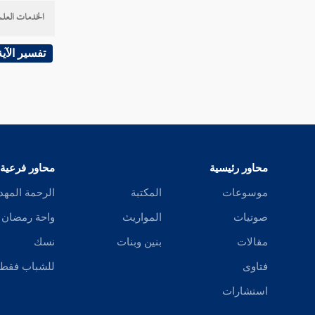
كتاب القسمة
الخدمات العلم
كتاب الرهون
تفسير الآية
كتاب الحجر
كتاب التفليس
كتاب الصلح
محاور رئيسية
محاور فرعية
موسوعات
المكتبة
الرحمة المهد
كتاب الكفالة
صوتيات
المواريث
واحة رمضان
مقالات
بنين وبنات
نسك
كتاب الحوالة
فتاوى
للشباب فقط
استشارات
كتاب الوكالة