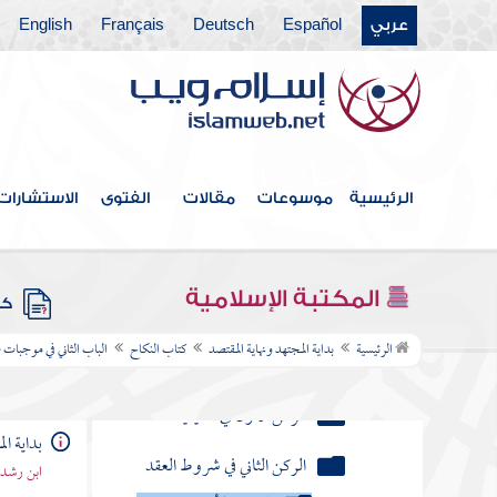
كتاب الضحايا
عربي
Español
Deutsch
Français
English
كتاب الذبائح
كتاب الصيد
كتاب العقيقة
الرئيسية
موسوعات
مقالات
الفتوى
الاستشارات
كتاب الأطعمة والأشربة
المكتبة الإسلامية
كتاب النكاح
كتب
الباب الأول في مقدمات النكاح
الرئيسية
بداية المجتهد ونهاية المقتصد
كتاب النكاح
الباب الثاني في موجبات
الباب الثاني في موجبات صحة النكاح
الركن الأول في الكيفية
بداية ال
ابن رشد 
الركن الثاني في شروط العقد