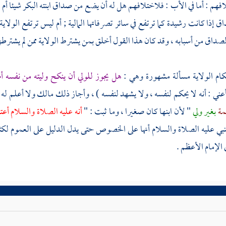
هم : أما في الأب : فلاختلافهم هل له أن يضع من صداق ابنته البكر شيئا أم لا
ق إذا كانت رشيدة كما ترتفع في سائر تصرفاتها المالية ; أم ليس ترتفع الولا
لصداق من أسبابه ، وقد كان هذا القول أخلق بمن يشترط الولاية ممن لم يشترطه
كام الولاية مسألة مشهورة وهي :
هل يجوز للولي أن ينكح وليته من نفسه أ
عني : أنه لا يحكم لنفسه ، ولا يشهد لنفسه ) ، وأجاز ذلك
مالك
ولا أعلم له
مة
بغير ولي
" لأن ابنها كان صغيرا ، وما ثبت : "
أنه عليه الصلاة والسلام أ
نبي عليه الصلاة والسلام أنها على الخصوص حتى يدل الدليل على العموم لك
 الإمام الأعظم .