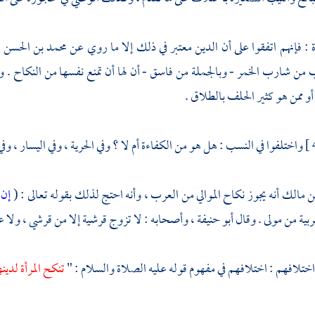
ة : فإنهم اتفقوا على أن الدين معتبر في ذلك إلا ما روي عن
محمد بن الحسن
م
من شارب الخمر - وبالجملة من فاسق - أن لها أن تمنع نفسها من النكاح . وي
أو ممن هو كثير الحلف بالطلاق .
واختلفوا في النسب : هل هو من الكفاءة أم لا ؟ وفي الحرية ، وفي اليسار ، و
ن
مالك
أنه يجوز نكاح الموالي من العرب ، وأنه احتج لذلك بقوله تعالى : (
إن 
ربية من مولى . وقال
أبو حنيفة
، وأصحابه : لا تزوج قرشية إلا من قرشي ، ولا عر
ختلافهم : اختلافهم في مفهوم قوله عليه الصلاة والسلام : "
تنكح المرأة لدين