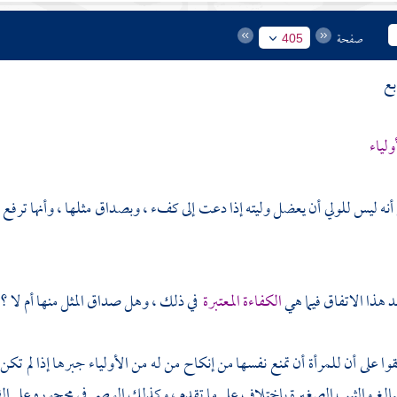
صفحة
405
بع
لياء
 أنه ليس للولي أن يعضل وليته إذا دعت إلى كفء ، وبصداق مثلها ، وأنها ترفع 
د هذا الاتفاق فيما هي
الكفاءة المعتبرة
في ذلك ، وهل صداق المثل منها أم لا ؟
 على أن للمرأة أن تمنع نفسها من إنكاح من له من الأولياء جبرها إذا لم تكن في
لبالغ والثيب الصغيرة باختلاف على ما تقدم ، وكذلك الوصي في محجوره على القو