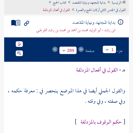
الرئيسية
بداية المجتهد ونهاية المقتصد
كتاب الحج
تراجم الأعلام
القول في الجنس الثاني أركان الحج والعمرة
القول في أفعال المزدلفة
بداية المجتهد ونهاية المقتصد
ابن رشد - أبو الوليد محمد بن أحمد بن محمد بن رشد القرطبي
جزء
صفحة
1
289
هـ -
القول في أفعال
المزدلفة
والقول الجملي أيضا في هذا الموضع ينحصر في : معرفة حكمه ،
وفي صفته ، وفي وقته .
[
حكم الوقوف
بالمزدلفة
]