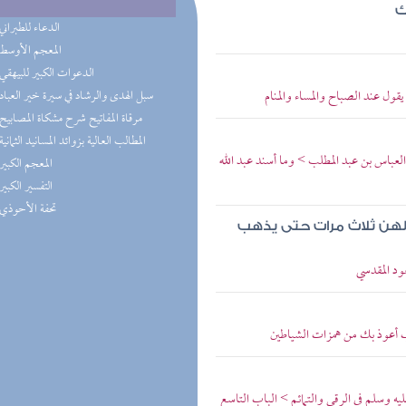
ك
(2) الدعاء للطبراني
(1) المعجم الأوسط
(1) الدعوات الكبير للبيهقي
يقول عند الصباح والمساء والمنام
(1) سبل الهدى والرشاد في سيرة خير العباد
(1) مرقاة المفاتيح شرح مشكاة المصابيح
(1) المطالب العالية بزوائد المسانيد الثمانية
العباس بن عبد المطلب > وما أسند عبد الله
(1) المعجم الكبير
(1) التفسير الكبير
(1) تحفة الأحوذي
قولهن ثلاث مرات حتى يذهب
ود المقدسي
رب أعوذ بك من همزات الشياطين
يه وسلم في الرقى والتمائم > الباب التاسع