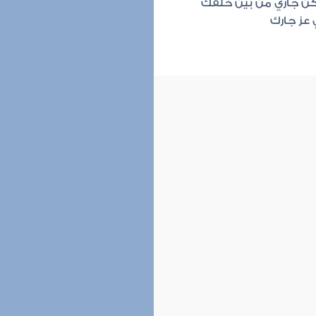
 كن جاري من بين خلقك
 عز جارك