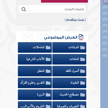
الكل
[
بحث متقدم
]
العرض الموضوعي
العبادات
المعاملات
العادات
الآداب الشرعية
أصول الفقه
المنطق
العقيدة
التفسير وعلوم القرآن
مصطلح الحديث
السيرة
التصوف والصوفية
التاريخ والأمم السابقة