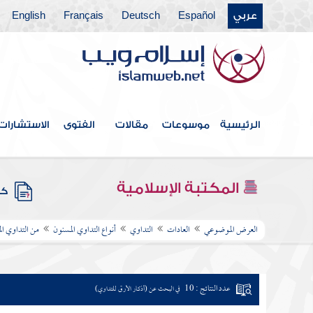
عربي
Español
Deutsch
Français
English
الرئيسية
موسوعات
مقالات
الفتوى
الاستشارات
المكتبة الإسلامية
كتب
العرض الموضوعي
العادات
التداوي
أنواع التداوي المسنون
من التداوي ال
عدد النتائج : 10
في البحث عن (أذكار الأرق للتداوي)