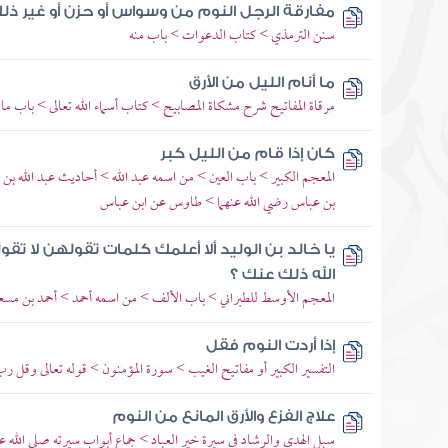
مفارقة الرجل النوم من وسواس أو حزن أو غير ذل
سنن الترمذي > كتاب الدعوات > باب منه
ما أنام الليل من الأرق
مرقاة المفاتيح شرح مشكاة المصابيح > كتاب أسماء الله تعالى > باب ما 
كان إذا قام من الليل كبر
المعجم الكبير > باب العين > من اسمه عبد الله > أحاديث عبد الله بن 
بن عباس رضي الله عنهما > طاوس عن ابن عباس
يا خالد بن الوليد ألا أعلمك كلمات تقولهن لا ت
الله ذلك عنك ؟
المعجم الأوسط للطبراني > باب الألف > من اسمه أحمد > أحمد بن مسع
إذا أردت النوم فقل
التفسير الكبير أو مفاتيح الغيب > سورة المؤمنون > قوله تعالى وقل 
علاج الفزع والأرق المانع من النوم
سبل الهدى والرشاد في سيرة خير العباد > جماع أبواب سيرته صلى الله عل