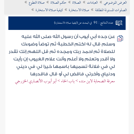
العرض الموضوعي
العبادات
الصلاة
حكم الصلاة
صلاة التطوع
تراجم الأعلام
الصلوات المسنونة المطلقة
صلاة الاستخارة
كيفية صلاة الاستخارة
عدد النتائج : 91
في البحث عن (كيفية صلاة الاستخارة)
عن جده أبي أيوب أن رسول الله صلى الله عليه
وسلم قال له اكتم الخطبة ثم توضأ وضوءك
للصلاة ثم احمد ربك ومجده ثم قل اللهم إنك تقدر
ولا أقدر وتعلم ولا أعلم وأنت علام الغيوب إن رأيت
لي في فلانة تسميها باسمها خيرا لي في ديني
ودنياي وآخرتي فاقض لي أو قال فاقدرها
معرفة الصحابة لابن منده > باب الخاء > أبو أيوب الأنصاري الخزرجي