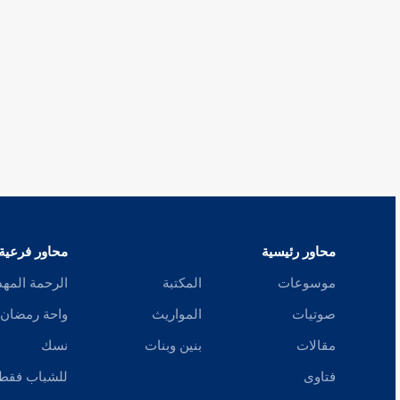
محاور رئيسية
محاور فرعية
موسوعات
المكتبة
الرحمة المهد
صوتيات
المواريث
واحة رمضان
مقالات
بنين وبنات
نسك
فتاوى
للشباب فقط