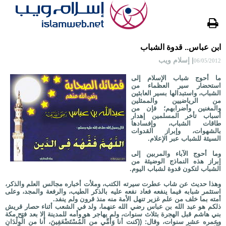
ابن عباس.. قدوة الشباب
| إسلام ويب
06/05/2012
ما أحوج شباب الإسلام إلى
استحضار سير العظماء من
الشباب، واستبدالها بسير العابثين
من الرياضيين والممثلين
والمغنين وأضرابهم؛ فإن من
أسباب تأخر المسلمين إهدار
طاقات الشباب، وإفسادها
بالشهوات، وإبراز القدوات
السيئة للشباب عبر الإعلام.
وما أحوج الآباء والمربين إلى
إبراز هذه النماذج الوضيئة من
الشباب لتكون قدوة لشباب اليوم.
وهذا حديث عن شاب عطرت سيرته الكتب، وملأت أخباره مجالس العلم والذكر،
استثمر شبابه فيما ينفعه فعاد نفعه عليه بالذكر الطيب، والرفعة والمجد، وعلى
أمته بما خلف من علم غزير تنهل الأمة منه منذ قرون ولم ينفد.
ذلكم هو عبد الله بن عباس رضي الله عنهما، ولد في الشعب أثناء حصار قريش
بني هاشم قبل الهجرة بثلاث سنوات، ولم يهاجر هو وأمه للمدينة إلا بعد فتح مكة
وعمره عشر سنوات، وقال: ((كنت أنا وَأُمِّي من الْمُسْتَضْعَفِينَ، أنا من الْوِلْدَانِ