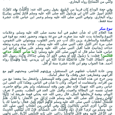
وَأُمِّي من النِّسَاءِ)) رواه البخاري.
وفي حجة الوداع كان قريبا من البلوغ، يقول رضي الله عنه: ((أَقْبَلْتُ وقد نَاهَزْتُ
الْحُلُمَ أَسِيرُ على أَتَانٍ لي وَرَسُولُ اللَّهِ صلى الله عليه وسلم قَائِمٌ يُصَلِّي بِمِنًى))
رواه البخاري. وتوفي النبي صلى الله عليه وسلم وعمر ابن عباس ثلاث عشرة
سنة فقط.
نبوغ مبكر
هذا الغلام كان له شأن عظيم في أمة محمد صلى الله عليه وسلم، وعلامات
النبوغ والنجابة بدت عليه منذ صغره، في سرعة بديهته، وحضور ذهنه، مع قوة في
المناقشة والمناظرة، يزين ذلك أدب جم يأسر القلوب، ويستولي على النفوس،
صلى مرة آخر الليل خلف النبي صلى الله عليه وسلم ، فأخذ بيده وجره وجعله
حذاءه (بجانبه)، فلما أقبل النبي صلى الله عليه وسلم على صلاته تراجع ابن
عباس، فلما سلم قال له النبي صلى الله عليه وسلم: ((
ما شأني أَجْعَلُكَ حذائي
فَتَخْنُسَ؟
فقلت: يا رَسُولَ اللَّهِ أَوَ ينبغي لأَحَدٍ أَنْ يصلي حِذَاءَكَ وَأَنْتَ رسول اللَّهِ
الذي أَعْطَاكَ الله؟ قال: فَأَعْجَبْتُهُ فَدَعَا اللَّهَ لي أن يزيدني عِلْماً وَفَهْماً)) رواه
أحمد. هذا الجواب وهو ابن ثلاث عشرة سنة أو أقل.
ومن عادة الشباب غفلتهم عن المستقبل، ورؤيتهم للحاضر، ومحبتهم للهو مع
أقرانهم، وشعارهم: عش وقتك، ولا تنظر أمامك.
ومن خرج عن هذه العادة فنظر بعين وقته للمستقبل، واشتغل بما ينفعه؛ نبغ من
بين أقرانه، واستقامت له أحواله، وكان ذا شأن في الناس، وهكذا كان الفتى ابن
عباس رضي الله عنهما؛ فإنه نظر بعين وقته لمستقبله، ولم يغتر بواقع حاضره،
فصان نفسه عن البطالة والعبث، وأقبل على الجد في الطلب، بنفس لا تعرف
السأم، وهمة لا يخلطها الملل، قال رضي الله عنه يحكي قصة طريفة له: ((لَمَّا
تُوُفِّيَ رسول اللَّهِ صلى الله عليه وسلم قلت لِرَجُلٍ من الأَنْصَارِ: يا فُلَانُ، هَلُمَّ
فَلْنَسْأَلْ أَصْحَابَ النبي صلى الله عليه وسلم فَإِنَّهُمْ الْيَوْمَ كَثِيرٌ، فقال: واعجبا لك يا
بن عَبَّاسٍ! أَتَرَى الناس يَحْتَاجُونَ إِلَيْكَ وفي الناس من أَصْحَابِ النبي صلى الله
عليه وسلم من تَرَى؟ فَتَرَكَ ذلك وَأَقْبَلْتُ على الْمَسْأَلَةِ، فَإِنْ كان لَيَبْلُغُنِي الْحَدِيثُ
عن الرَّجُلِ فَآتِيهِ وهو قَائِلٌ فَأَتَوَسَّدُ رِدَائِي على بَابِهِ فَتَسْفِي الرِّيحُ على وَجْهِي