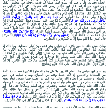
الحياة بخبرته، فأراد عمر أن يثبت لهم عمليا لم قدمه وجعله في مجلس الكبار
دون غيره من أقرانه، قال ابن عَبَّاسٍ رضي الله عنهما: ((كان عُمَرُ يُدْخِلُنِي مع
أَشْيَاخِ بَدْرٍ، فقال بَعْضُهُمْ: لِمَ تُدْخِلُ هذا الْفَتَى مَعَنَا وَلَنَا أَبْنَاءٌ مِثْلُهُ؟ فقال: إنه مِمَّنْ
قد عَلِمْتُمْ، قال: فَدَعَاهُمْ ذَاتَ يَوْمٍ وَدَعَانِي مَعَهُمْ، قال: وما رُئِيتُه دَعَانِي يَوْمَئِذٍ إلا
لِيُرِيَهُمْ مِنِّي، فقال: ما تَقُولُونَ في
(إِذَا جَاءَ نَصْرُ الله وَالفَتْحُ * وَرَأَيْتَ النَّاسَ
يَدْخُلُونَ فِي دِينِ اللهِ أَفْوَاجًا
)[النَّصر:1-2] حتى خَتَمَ السُّورَةَ فقال بَعْضُهُمْ: أُمِرْنَا أَنْ
نَحْمَدَ اللَّهَ وَنَسْتَغْفِرَهُ إذا نُصِرْنَا وَفُتِحَ عَلَيْنَا، وقال بَعْضُهُمْ: لَا نَدْرِي، أو لم يَقُلْ
بَعْضُهُمْ شيئا، فقال لي: يا بن عَبَّاسٍ أَكَذَاكَ تَقُولُ؟ قلت: لَا، قال: فما تَقُولُ؟ قلت:
هو أَجَلُ رسول اللَّهِ صلى الله عليه وسلم أَعْلَمَهُ الله له (
إِذَا جَاءَ نَصْرُ الله وَالفَتْح
ُ)
فَتْحُ مَكَّةَ فَذَاكَ عَلَامَةُ أَجَلِكَ (
فَسَبِّحْ بِحَمْدِ رَبِّكَ وَاسْتَغْفِرْهُ إِنَّهُ كَانَ تَوَّابًا
)[النَّصر:3]
قال عُمَرُ: ما أَعْلَمُ منها إلا ما تَعْلَمُ))رواه البخاري.
وكان بعض جلة التابعين يلازم ابن عباس وهو غلام دون كبار الصحابة، وما ذاك إلا
لعلمه، قُيل لِطَاوُوسٍ: ((لَزِمْتَ هَذَا الْغُلامَ، يَعْنِي ابْنَ عَبَّاسٍ، وَتَرَكْتَ الأَكَابِرَ مِنْ
أَصْحَابِ رَسُولِ اللَّهِ صلّى الله عليه وسلم؟ فَقَالَ: ((إِنِّي رَأَيْتُ سَبْعِينَ مِنْ أَصْحَابِ
رَسُولِ اللَّهِ صلّى الله عليه وسلم إِذَا تَدَارَءُوا فِي شَيْءٍ صَارُوا إِلَى قَوْلِ ابْنِ
عَبَّاسٍ)). وعَنْ مُجَاهِدٍ قَالَ: ((مَا سَمِعْتُ فُتْيَا أَحْسَنَ مِنْ فُتْيَا ابْنِ عَبَّاسٍ، إلا أَنْ
يَقُوْلَ قَائِلٌ: قَالَ رَسُوْلُ الله صَلَّى اللَّهُ عَلَيْهِ وَسَلَّمَ)).
وما حاز ابن عباس هذا العلم الغزير، ولا نال هذه الحظوة الكبيرة عند سادة الأمة
من الصحابة والتابعين إلا لأنه حفظ وقته من الضياع، وصان شبابه عن اللهو
والغفلة، واستثمر ما أعطاه الله تعالى من قدرات عقلية فيما ينفعه، فعاد نفعه
على نفسه بعلم هو أنفس علم وأجله، وهو العلم بكتاب الله تعالى وبسنة رسوله
صلى الله عليه وسلم، فأورثه خشية وخشوعا، ورقة لقلبه وصلاحا حتى قال أَبِو
رَجَاءٍ العطاردي رحمه الله تعالى: ((رَأَيْتُ ابْنَ عَبَّاسٍ وَأَسفَلَ مِنْ عَيْنَيْهِ مِثْلُ
الشِّرَاكِ البَالِي مِنَ البُكَاءِ)). وقال ابْنُ أَبِي مليكة رحمه الله تعالى: ((صحبت ابن
عباس من مكة إلى المَدِيْنَةِ، فَكَانَ إِذَا نَزَلَ قَامَ شَطْرَ اللَّيْلِ...وقَرَأَ:
(وَجَاءَتْ سَكْرَةُ
المَوْتِ بِالحَقِّ ذَلِكَ مَا كُنْتَ مِنْهُ تَحِيدُ
)[ق:19]، فَجَعَلَ يُرَتِّلُ وَيُكْثِرُ فِي ذَلِكَ النَّشِيْجَ)).
ونفع الله تعالى بعلمه الأمة فهي من عصره إلى يومنا تقتات على علمه، وتستنير