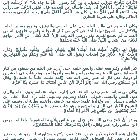
التُّرَابَ فَيَخْرُجُ فَيَرَانِي فيقول: يا بن عَمِّ رسول اللَّهِ ما جاء بِكَ؟ ألا أَرْسَلْتَ إلي
فَآتِيَكَ؟ فَأَقُولُ: أنا أَحَقُّ أن آتِيَكَ، فأسأله عن الحديث قال: فَبَقِيَ الرَّجُلُ حتى رَآنِي
وقد اجْتَمَعَ الناس عَلَيَّ فقال: كان هذا الْفَتَى أَعْقَلَ مِنِّي)) رواه الدارمي وصححه
الحاكم وقال: على شرط البخاري.
وكان له منهج في طلب العلم يدل على الحرص والتوثيق، وتنويع مصادر العلم،
والإكثار من الشيوخ؛ ولذا أخذ عن كثير من كبار الصحابة علمهم، فاجتمع له من
العلم ما لم يجتمع لغيره، يقول رضي الله عنه: ((إِنْ كُنْتُ لأَسْأَلُ عَنِ الأَمرِ الوَاحِدِ
ثَلاَثِيْنَ مِنْ أَصْحَابِ النَّبِيِّ صَلَّى اللَّهُ عَلَيْهِ وَسَلَّمَ)).
وقِيلَ له: ((كَيْفَ أَصَبْتَ هَذَا الْعِلْمَ؟ قَالَ: بِلِسَانٍ سَؤُولٍ، وَقَلْبٍ عَقُولٍ)). وقال:
((كُنْتُ أَلْزَمُ الأَكَابِرَ مِنْ أَصْحَابِ رَسُولِ اللَّهِ صَلَّى اللَّهُ عَلَيْهِ وَسَلَّمَ مِنَ الْمُهَاجِرِينَ
وَالأَنْصَارِ)).
كبر الغلام وكبر معه عقله، واتسع علمه، حتى أدرك في العلم من سبقوه من كبار
الصحابة رضي الله عنهم، وعجبوا من علمه، وأقروا له به وهو شاب في العشرين
أو دونها، حتى قال له عمر رضي الله عنه: ((لقد علمت علماً ما علمناه)). وقال
ابنِ مَسْعُوْدٍ رضي الله عنه: ((لَوْ أَدْركَ ابْنُ عَبَّاسٍ أَسْنَانَنَا مَا عَشَرهُ مِنَّا أَحَدٌ)).
وكان من سياسة عمر رضي الله عنه في إدارة الدولة اهتمامه بذوي العلم والرأي
دون السن والنسب، فيولي الأكفاء ويقربهم ويدنيهم، فلما رأى كمال عقل ابن
عباس، وسداد رأيه، وغزارة علمه؛ جعله من خاصته، واتخذه بطانة له، وقدمه على
الشيوخ الكبار في الرأي والمشورة وهو شاب صغير، قال يَعْقُوْبُ بنُ زَيْدٍ: ((كَانَ
عُمَرُ يَسْتَشِيرُ ابْنَ عَبَّاسٍ فِي الأَمْرِ إِذَا أهمَّه)).
ويبدو أَنَّ عُمَرَ رضي الله عنه جعل ابن عباس يلازمه للمشورة؛ ولذا لما مرض
ابن عباس زاره عمر وقال: ((أَخَلَّ بِنَا مَرَضُكَ، فَاللَّهُ الْمُسْتَعَانُ)).
ولأجل هذه الحظوة لابن عباس عند عمر، وكثرة مشاورته له وهو شاب صغير
اعترض بعض كبار الصحابة؛ لأنهم قارنوا سنهم بسن ابن عباس، وخبرتهم في