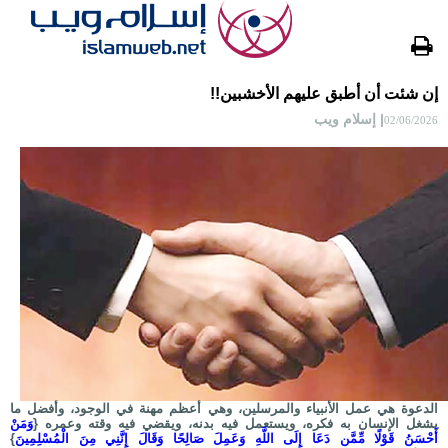
إن شئت أن أطبق عليهم الأخشبين!!
| إسلام ويب
02/06/2026
الدعوة هي عمل الأنبياء والمرسلين، وهي أعظم مهنة في الوجود، وأفضل ما
يشغل الإنسان به فكره، ويستعمل فيه بدنه، ويقضي فيه وقته وعمره {
وَمَنْ
أَحْسَنُ قَوْلًا مِّمَّن دَعَا إِلَى اللَّهِ وَعَمِلَ صَالِحًا وَقَالَ إِنَّنِي مِنَ الْمُسْلِمِينَ
}