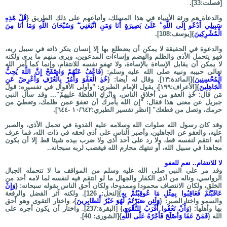
[فصلت:33].
والدعاة هم ورثة الأنبياء في هذا المسلك، وأتباعهم على ذلك الطريق {
قُلْ هَٰذِهِ
سَبِيلِي أَدْعُو إِلَى اللَّهِ ۚ عَلَىٰ بَصِيرَةٍ أَنَا وَمَنِ اتَّبَعَنِي ۖ وَسُبْحَانَ اللَّهِ وَمَا أَنَا مِنَ
الْمُشْرِكِينَ
}[يوسف:108].
والدعوة في الحقيقة لا يمكن أن يضطلع بها إلا إنسان ينكر ذاته في سبيل ربه،
فهو يتحمل الأذى والظلم والهضم وإساءات المدعوين، ويرى منهم ما يرى ولكنه
لا يمكن أن يقابل الإساءة بالإساءة، ولا تهفو نفسه للانتقام، وإنما كما أمر الله
تعالى حبيبه ونبيه صلى الله عليه وسلم: {
فَاعْفُ عَنْهُمْ وَاصْفَحْ إِنَّ اللَّهَ يُحِبُّ
الْمُحْسِنِينَ
}[المائدة:١٣]. وقال له أيضا: {
خُذِ الْعَفْوَ وَأْمُرْ بِالْعُرْفِ وَأَعْرِضْ عَنِ
الْجَاهِلِينَ
}[الأعراف:١٩٩]، يقول الإمام الطبري: "وأولى الأقوال في تفسيره: قولُ
مَن قال: خُذِ العفو من أخلاقِ الناس، واتْركِ الغلظةَ عليهمْ"... وقد سأل النبي
جبريل عن معنى هذا فقال: "إن الله يأمرك أن تعفوَ عمن ظلمك، وتعطيَ من
حرمك، وتصل من قطعك" [انظر تفسير الطبري:١٠/٦٤٢ -٦٤٤].
وقد كان رسول الله صلوات الله وسلامه عليه القدوة في تحمل الأذى، والصبر
عليه، والعفو عن الجاهلين، وأصبر الناس على أذى لحقه في ذات الله، فما عرف
أنه انتقم لنفسه قط، ولا رد على أحد أذى ولا ضرب بيده شيئا قط إلا أن يكون
مجاهدا في سبيل الله، أو تنتهك محارم الله فيغضب لربه سبحانه..
لا للانتقام.. نعم للعفو
وقد مر على النبي صلى الله عليه وسلم من المواقف ما لا تتحمله الجبال
الرواسي، وناله من أذى الكفار والجهال ما لو انتقم فيه لنفسه لما لامه أحد من
الخلق، ولكان الانتصاف محمودا وممدوحا، ولكان أحق الناس بقوله سبحانه: {
وَإِنْ
عَاقَبْتُمْ فَعَاقِبُوا بِمِثْلِ مَا عُوقِبْتُمْ بِهِ
}[لنحل: 126]. ولكنه آثر الفضل والرفعة
والسمو واختارالصبر: {
وَلَئِن صَبَرْتُمْ لَهُوَ خَيْرٌ لِّلصَّابِرِينَ
}، واختار التقوى وهو أحق
بها وأهلها: {
وَأَنْ تَعْفُوا أَقْرَبُ لِلتَّقْوَى
} [البقرة:237]. واختار أن يكون أجره على
الله {
فَمَنْ عَفَا وَأَصْلَحَ فَأَجْرُهُ عَلَى اللَّهِ
}[الشورى: 40].