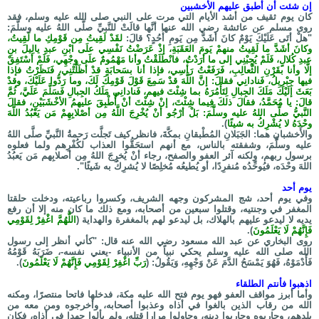
إن شئت أن أطبق عليهم الأخشبين
كان يوم ثقيف من أشد الأيام التي مرت على النبي صلى الله عليه وسلم، فقد
روى مسلم عن عائشة رضي الله عنها أنَّها قالَتْ للنَّبيِّ صلَّى اللهُ عليه وسلَّمَ:
"هلْ أتَى عَلَيْكَ يَوْمٌ كانَ أشَدَّ مِن يَومِ أُحُدٍ؟ قالَ:
لقَدْ لَقِيتُ مِن قَوْمِكِ ما لَقِيتُ،
وكانَ أشَدَّ ما لَقِيتُ منهمْ يَومَ العَقَبَةِ، إذْ عَرَضْتُ نَفْسِي علَى ابْنِ عبدِ يالِيلَ بنِ
عبدِ كُلالٍ، فَلَمْ يُجِبْنِي إلى ما أرَدْتُ، فانْطَلَقْتُ وأنا مَهْمُومٌ علَى وجْهِي، فَلَمْ أسْتَفِقْ
إلَّا وأنا بقَرْنِ الثَّعالِبِ، فَرَفَعْتُ رَأْسِي، فإذا أنا بسَحابَةٍ قدْ أظَلَّتْنِي، فَنَظَرْتُ فإذا
فيها جِبْرِيلُ، فَنادانِي فقالَ: إنَّ اللَّهَ قدْ سَمِعَ قَوْلَ قَوْمِكَ لَكَ، وما رَدُّوا عَلَيْكَ، وقدْ
بَعَثَ إلَيْكَ مَلَكَ الجِبالِ لِتَأْمُرَهُ بما شِئْتَ فيهم، فَنادانِي مَلَكُ الجِبالِ فَسَلَّمَ عَلَيَّ، ثُمَّ
قالَ: يا مُحَمَّدُ، فقالَ ذلكَ فِيما شِئْتَ، إنْ شِئْتَ أنْ أُطْبِقَ عليهمُ الأخْشَبَيْنِ، فقالَ
النَّبيُّ صلَّى اللهُ عليه وسلَّمَ: بَلْ أرْجُو أنْ يُخْرِجَ اللَّهُ مِن أصْلابِهِمْ مَن يَعْبُدُ اللَّهَ
وحْدَهُ لا يُشْرِكُ به شيئًا
).
والأَخشبانِ هما: الجَبَلانِ المُطْبقانِ بمكَّةَ، فانظر كيف تَجلَّت رَحمةُ النَّبيِّ صلَّى اللهُ
عليه وسلَّمَ، وشفقته بالناس، مع أنهم استحَقُّوا العذاب لكُفْرِهم ولما فعلوه
برسول ربهم، ولكنه آثر العفو والصفح، رجاء أنْ يُخرِجَ اللهُ مِن أصلابِهم مَن يَعبُدُ
اللهَ وحْدَه، فيُوحِّدُه مُنفرِدًا، أو يُطيعُه مُخلِصًا لا يُشرِكُ به شَيئًا".
يوم أحد
وفي يوم أحد، شج المشركون وجهه الشريف، وكسروا رباعيته، ودخلت حلقتا
المغفر في وجنتيه، وقتلوا سبعين من أصحابه، ومع ذلك ما كان منه إلا أن رفع
يديه لا ليدعو عليهم بالهلاك، بل ليدعو لهم بالمغفرة والهداية (‌
اللَّهُمَّ ‌اغْفِرْ ‌لِقَوْمِي
‌فَإِنَّهُمْ ‌لَا ‌يَعْلَمُونَ
).
روى البخاري عن عبد الله مسعود رضي الله عنه قال: "كأني أنظر إلى رسول
الله صلى الله عليه وسلم يحكي نبياً من الأنبياء -يعني نفسه-، ضَرَبَهُ قَوْمُهُ
فَأَدْمَوْهُ، فَهُوَ يَمْسَحُ الدَّمَ عَنْ وَجْهِهِ، وَيَقُولُ: (‌
رَبِّ ‌اغْفِرْ ‌لِقَوْمِي ‌فَإِنَّهُمْ ‌لَا ‌يَعْلَمُونَ
).
اذهبوا فأنتم الطلقاء
وأما أبرز مواقف العفو فهو يوم فتح الله عليه مكة، فدخلها فاتحا منتصرًا، ومكنه
الله من رقاب الذين بالغوا في أذاه وعذبوا أصحابه، وأخرجوه ومن معه من
بلدهم، وحاربوه وحاربوا دينه، وحاولوا مرارا قتله، ولم يألوا جهدا في أذاه، فكان