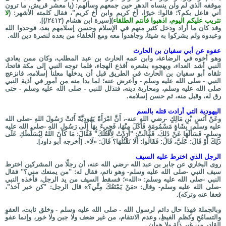
موقفه الذي لم ولن ينساه الدهر حين جمعهم وسألهم: (يا معشر قريش، ما ترون
أني فاعل بكم؟؛ قالوا: خيرًا، أخ كريم وابن أخ كريم"، فقال كلمته الأشهر: (
لا
تثريب عليكم اليوم، اذهبوا فأنتم الطلقاء
)[سيرة ابن هشام (٢٤١٢/)].
وقد كان ما أراد ودخل كثير منهم في الإسلام وحسن إسلامهم بعد، فوحدوا الله
وعبدوه ولم يشركوا به شيئا، وجاهدوا معه ومع الخلفاء من بعده لنصرة دين الله.
عفوه عن أبي سفيان بن الحارث
وهو أخوه في الرضاعة، وابن عمه الحارث بن عبد المطلب، وكان ممن يعادي
النبي أشد العداء، ويهجوه بشعره أقذع الهجاء، فلما توجه النبي إلى مكة فاتحا،
تلقاه أبو سفيان بن الحارث في الطريق قبل أن يدخلها معلنا إسلامه، فانزعج
النبي - صلى الله عليه وسلم - وأعرض عنه؛ لما بدا منه من أمور في أذية النبي
صلى الله عليه وسلم، ومحاربة دينه، فتذلل للنبي - صلى الله عليه وسلم - حتى
رق له، وقبل منه، ثم حسن إسلامه.
اليهودية التي أرادت قتله بالسم
وعَنْ أَنَسِ بْنِ مَالِكٍ -رضي الله عنه-، أَنَّ امْرَأَةً يَهُودِيَّةً أَتَتْ رَسُولَ اللهِ -صلى الله
عليه وسلم- بِشَاةٍ مَسْمُومَةٍ فَأَكَلَ مِنْهَا، فَجِيءَ بِهَا إِلَى رَسُولِ اللهِ -صلى الله عليه
وسلم- فَسَأَلَهَا عَنْ ذَلِكَ، فَقَالَتْ: "أرَدْتُ لِأَقْتُلَكَ" فَقَالَ: مَا كَانَ اللهُ لِيُسَلِّطَكِ عَلَى
ذَلِكَ أَوْ قَالَ: عَلَيَّ، قَالَ: فَقَالُوا: أَلَا نَقْتُلُهَا؟ قَالَ: «لَا». [أخرجه أبو داود].
الرجل الذي اخترط عليه السيف
روى البخاري عن جابر بن عبد الله -رضي الله عنه، أن رجلًا من المشركين اخترط
سيف النبي -صلى الله عليه وسلم- وهو نائم، فقال له: "من يمنعك مني؟" فقال
النبي -صلى الله عليه وسلم: «الله»؛ فسقط السيف من يد الرجل، فأخذه النبي
-صلى الله عليه وسلم- وقال: «مَنْ يَمْنَعُكَ ‌مِنِّي؟» قال الرجل: "كن خير آخذ"،
فعفا عنه وتركه).
وبالجملة فهذا حال دائم لرسول الله - صلى الله عليه وسلم - وخلق ثابت، العفوِ
والتسامُحِ وكظمِ الغيظِ، وعدم الانتقام، من غير ضعف ولا جبن ولا خور، وإنما عفو
القادر من غير ذلة ولا هوان.