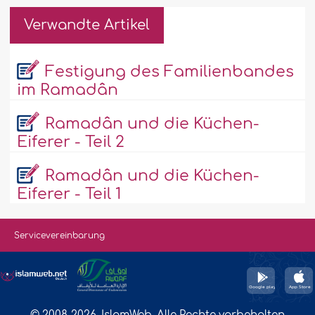
Verwandte Artikel
Festigung des Familienbandes
im Ramadân
Ramadân und die Küchen-
Eiferer - Teil 2
Ramadân und die Küchen-
Eiferer - Teil 1
Servicevereinbarung