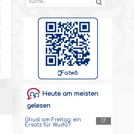
Fatwâ
Heute am meisten
gelesen
Ghusl am Freitag: ein
17
Ersatz für Wudû?