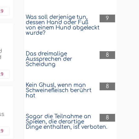
19
Was soll derjenige tun,
9
dessen Hand oder Fuß
von einem Hund abgeleckt
wurde?
d
Das dreimalige
8
d
Aussprechen der
Scheidung
19
Kein Ghusl, wenn man
8
Schweinefleisch berührt
hat
ss
Sogar die Teilnahme an
8
Spielen, die derartige
Dinge enthalten, ist verboten.
19