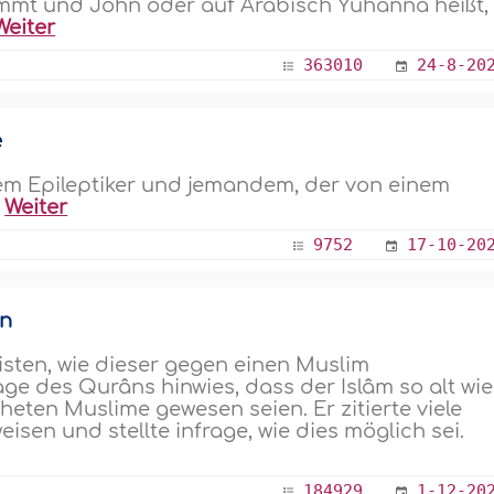
mmt und John oder auf Arabisch Yuhannâ heißt,
Weiter
363010
24-8-20
e
em Epileptiker und jemandem, der von einem
.
Weiter
9752
17-10-20
en
eisten, wie dieser gegen einen Muslim
ge des Qurâns hinwies, dass der Islâm so alt wie
heten Muslime gewesen seien. Er zitierte viele
sen und stellte infrage, wie dies möglich sei.
184929
1-12-20