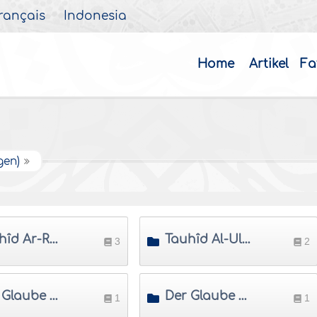
rançais
Indonesia
Home
Artikel
Fa
gen)
Tauhîd Ar-Rubûbiyya (Die Aufrechterhaltung der Einheit Allâhs in Seiner Herrschaft)
Tauhîd Al-Ulûhiyya (Die Aufrechterhaltung der Einheit Allâhs in der Anbetung)
3
2
Der Glaube an die Engel
Der Glaube an Allâhs offenbarte Bücher
1
1