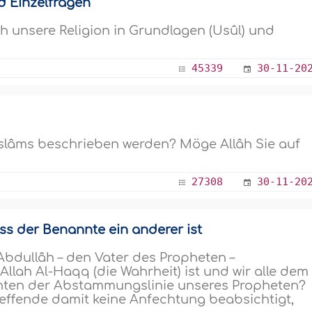
d Einzelfragen
ch unsere Religion in Grundlagen (Usûl) und
45339
30-11-20
Islâms beschrieben werden? Möge Allâh Sie auf
27308
30-11-20
s der Benannte ein anderer ist
 Abdullâh – den Vater des Propheten –
Allah Al-Haqq (die Wahrheit) ist und wir alle dem
chten der Abstammungslinie unseres Propheten?
treffende damit keine Anfechtung beabsichtigt,