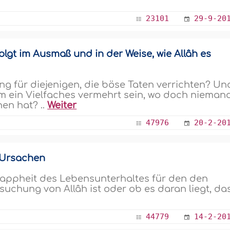
23101
29-9-20
lgt im Ausmaß und in der Weise, wie Allâh es
tung für diejenigen, die böse Taten verrichten? Un
um ein Vielfaches vermehrt sein, wo doch nieman
en hat? ..
Weiter
47976
20-2-20
 Ursachen
nappheit des Lebensunterhaltes für den den
uchung von Allâh ist oder ob es daran liegt, da
44779
14-2-20