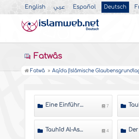
English
عربي
Español
Deutsch
F
Fatwâs
Fatwâ
Aqîda (Islâmische Glaubensgrundla
Eine Einführung in die Aqîda
7
Tauhîd Al-Asmâ' wa As-Sifât (Die Aufrechterhaltung der Einheit Allâhs in Seinen Namen und Eigenschaften)
4