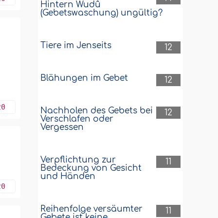
Hintern Wudû
(Gebetswaschung) ungültig?
Tiere im Jenseits
12
Blähungen im Gebet
12
20
Nachholen des Gebets bei
12
Verschlafen oder
Vergessen
Verpflichtung zur
11
Bedeckung von Gesicht
und Händen
20
Reihenfolge versäumter
11
Gebete ist keine