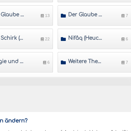
Der Glaube an das Jenseits
Der Glaube an die göttliche Bestimmung
13
7
Der Schirk (Vielgötterei)
Nifâq (Heuchelei)
22
6
Magie und Wahrsagerei
Weitere Themen, die sich auf die 'Aqîda beziehen
6
7
en ändern?