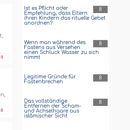
Ist es Pflicht oder
8
Empfehlung, dass Eltern
ihren Kindern das rituelle Gebet
anordnen?
t,
Wenn man während des
8
Fastens aus Versehen
einen Schluck Wasser zu sich
19
nimmt
Legitime Gründe für
8
Fastenbrechen
n,
Das vollständige
8
Entfernen der Scham-
18
und Achselhaare aus
islâmischer Sicht