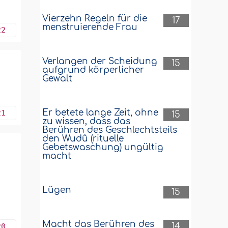
Vierzehn Regeln für die
17
menstruierende Frau
22
Verlangen der Scheidung
15
aufgrund körperlicher
Gewalt
Er betete lange Zeit, ohne
21
15
zu wissen, dass das
Berühren des Geschlechtsteils
den Wudû (rituelle
Gebetswaschung) ungültig
macht
Lügen
15
Macht das Berühren des
14
20