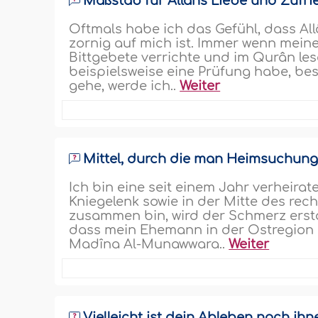
Maßstab für Allâhs Liebe und Zufri
Oftmals habe ich das Gefühl, dass Allâ
zornig auf mich ist. Immer wenn mei
Bittgebete verrichte und im Qurân le
beispielsweise eine Prüfung habe, be
gehe, werde ich..
Weiter
Mittel, durch die man Heimsuchun
Ich bin eine seit einem Jahr verheira
Kniegelenk sowie in der Mitte des re
zusammen bin, wird der Schmerz erstau
dass mein Ehemann in der Ostregion ar
Madîna Al-Munawwara..
Weiter
Vielleicht ist dein Ableben nach ihn