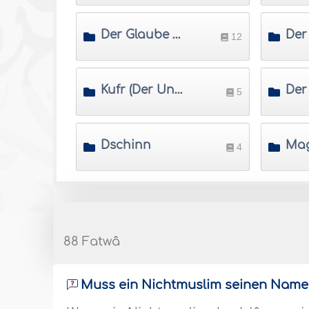
Der Glaube an die Propheten und die Gesandten
12
Kufr (Der Unglaube)
5
Dschinn
4
88 Fatwâ
Muss ein Nichtmuslim seinen Nam