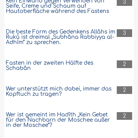
Kein Einwand gegen Verwenden von
3
Seife, Creme und Schaum auf
Hautoberfläche während des Fastens
Die beste Form des Gedenkens Allâhs im
3
Rukû ist dreimal „Subhâna Rabbiyya al-
Adhîm“ zu sprechen.
Fasten in der zweiten Hälfte des
2
Schabân
Wer unterstützt mich dabei, immer das
2
Kopftuch zu tragen?
Wer ist gemeint im Hadîth „Kein Gebet
2
für den Nachbarn der Moschee außer
in der Moschee“?