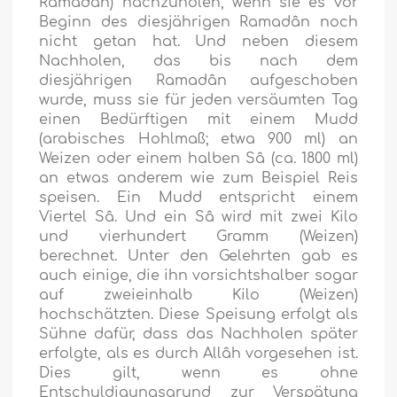
Ramadân) nachzuholen, wenn sie es vor
Beginn des diesjährigen Ramadân noch
nicht getan hat. Und neben diesem
Nachholen, das bis nach dem
diesjährigen Ramadân aufgeschoben
wurde, muss sie für jeden versäumten Tag
einen Bedürftigen mit einem Mudd
(arabisches Hohlmaß; etwa 900 ml) an
Weizen oder einem halben Sâ (ca. 1800 ml)
an etwas anderem wie zum Beispiel Reis
speisen. Ein Mudd entspricht einem
Viertel Sâ. Und ein Sâ wird mit zwei Kilo
und vierhundert Gramm (Weizen)
berechnet. Unter den Gelehrten gab es
auch einige, die ihn vorsichtshalber sogar
auf zweieinhalb Kilo (Weizen)
hochschätzten. Diese Speisung erfolgt als
Sühne dafür, dass das Nachholen später
erfolgte, als es durch Allâh vorgesehen ist.
Dies gilt, wenn es ohne
Entschuldigungsgrund zur Verspätung