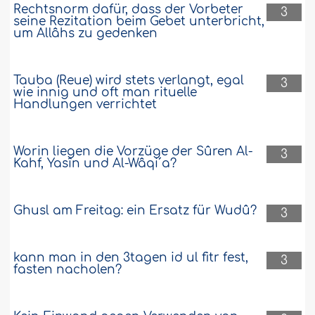
Rechtsnorm dafür, dass der Vorbeter
3
seine Rezitation beim Gebet unterbricht,
um Allâhs zu gedenken
Tauba (Reue) wird stets verlangt, egal
3
wie innig und oft man rituelle
Handlungen verrichtet
Worin liegen die Vorzüge der Sûren Al-
3
Kahf, Yasîn und Al-Wâqi´a?
Ghusl am Freitag: ein Ersatz für Wudû?
3
kann man in den 3tagen id ul fitr fest,
3
fasten nacholen?