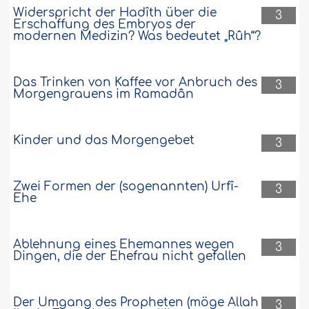
Widerspricht der Hadîth über die
3
Erschaffung des Embryos der
modernen Medizin? Was bedeutet „Rûh“?
Das Trinken von Kaffee vor Anbruch des
3
Morgengrauens im Ramadân
Kinder und das Morgengebet
3
Zwei Formen der (sogenannten) Urfî-
3
Ehe
Ablehnung eines Ehemannes wegen
3
Dingen, die der Ehefrau nicht gefallen
Der Umgang des Propheten (möge Allah
3