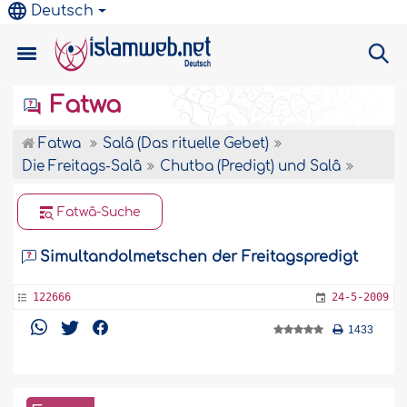
Deutsch
Fatwa
Fatwa
Salâ (Das rituelle Gebet)
Die Freitags-Salâ
Chutba (Predigt) und Salâ
Fatwâ-Suche
Simultandolmetschen der Freitagspredigt
122666
24-5-2009
1433