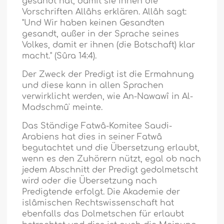
gesandt hat, damit sie ihnen die
Vorschriften Allâhs erklären. Allâh sagt:
"Und Wir haben keinen Gesandten
gesandt, außer in der Sprache seines
Volkes, damit er ihnen (die Botschaft) klar
macht." (Sûra 14:4).
Der Zweck der Predigt ist die Ermahnung
und diese kann in allen Sprachen
verwirklicht werden, wie An-Nawawî in Al-
Madschmû' meinte.
Das Ständige Fatwâ-Komitee Saudi-
Arabiens hat dies in seiner Fatwâ
begutachtet und die Übersetzung erlaubt,
wenn es den Zuhörern nützt, egal ob nach
jedem Abschnitt der Predigt gedolmetscht
wird oder die Übersetzung nach
Predigtende erfolgt. Die Akademie der
islâmischen Rechtswissenschaft hat
ebenfalls das Dolmetschen für erlaubt