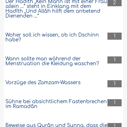
Der Hadîth „Kein Mann ist mit einer Frau
2
allein ...“ steht in Einklang mit dem
Hadîth „Und Allâh hilft dem anbetend
Dienenden ...“
Woher soll ich wissen, ob ich Dschinn
1
habe?
Wann sollte man während der
1
Menstruation die Kleidung waschen?
Vorzüge des Zamzam-Wassers
1
Sühne bei absichtlichem Fastenbrechen
1
im Ramadân
Beweise aus Qurân und Sunna, dass die
1