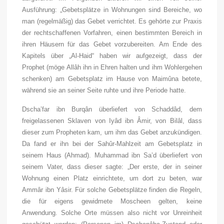
Ausführung: „Gebetsplätze in Wohnungen sind Bereiche, wo
man (regelmäßig) das Gebet verrichtet. Es gehörte zur Praxis
der rechtschaffenen Vorfahren, einen bestimmten Bereich in
ihren Häusern für das Gebet vorzubereiten. Am Ende des
Kapitels über „Al-Haid“ haben wir aufgezeigt, dass der
Prophet (
möge Allâh ihn in Ehren halten und ihm Wohlergehen
schenken
) am Gebetsplatz im Hause von Maimûna betete,
während sie an seiner Seite ruhte und ihre Periode hatte.
Dscha’far ibn
Burqân
überliefert von Schaddâd, dem
freigelassenen Sklaven von Iyâd ibn Âmir, von Bilâl, dass
dieser zum Propheten kam, um ihm das Gebet anzukündigen.
Da fand er ihn bei der Sahûr-Mahlzeit am Gebetsplatz in
seinem Haus (Ahmad). Muhammad ibn Sa’d überliefert von
seinem Vater, dass dieser sagte: „Der erste, der in seiner
Wohnung einen Platz einrichtete, um dort zu beten, war
Ammâr ibn Yâsir. Für solche Gebetsplätze finden die Regeln,
die für eigens gewidmete Moscheen gelten, keine
Anwendung. Solche Orte müssen also nicht vor Unreinheit