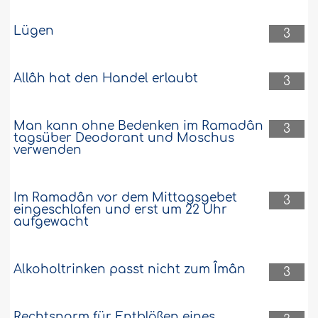
Lügen
3
Allâh hat den Handel erlaubt
3
Man kann ohne Bedenken im Ramadân
3
tagsüber Deodorant und Moschus
verwenden
Im Ramadân vor dem Mittagsgebet
3
eingeschlafen und erst um 22 Uhr
aufgewacht
Alkoholtrinken passt nicht zum Îmân
3
Rechtsnorm für Entblößen eines