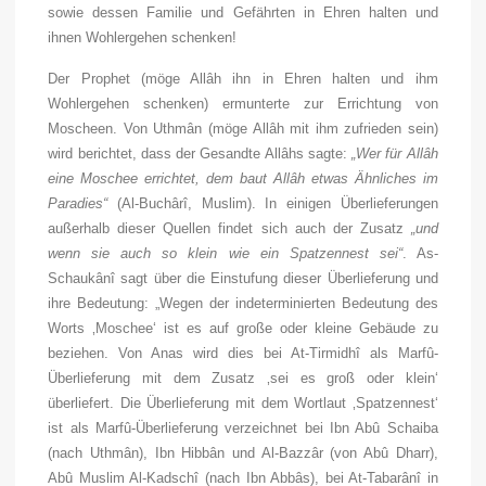
sowie dessen Familie und Gefährten in Ehren halten und
ihnen Wohlergehen schenken!
Der Prophet (
möge Allâh ihn in Ehren halten und ihm
Wohlergehen schenken
) ermunterte zur Errichtung von
Moscheen. Von Uthmân (
möge Allâh mit ihm zufrieden sein
)
wird berichtet, dass der Gesandte Allâhs sagte:
„Wer für Allâh
eine Moschee errichtet, dem baut Allâh etwas Ähnliches im
Paradies“
(Al-Buchârî, Muslim). In einigen Überlieferungen
außerhalb dieser Quellen findet sich auch der Zusatz
„und
wenn sie auch so klein wie ein Spatzennest sei“
. As-
Schaukânî sagt über die Einstufung dieser Überlieferung und
ihre Bedeutung: „Wegen der indeterminierten Bedeutung des
Worts ‚Moschee‘ ist es auf große oder kleine Gebäude zu
beziehen. Von Anas wird dies bei At-Tirmidhî als Marfû-
Überlieferung mit dem Zusatz ‚sei es groß oder klein‘
überliefert. Die Überlieferung mit dem Wortlaut ‚Spatzennest‘
ist als Marfû-Überlieferung verzeichnet bei Ibn Abû Schaiba
(nach Uthmân), Ibn Hibbân und Al-Bazzâr (von Abû Dharr),
Abû Muslim Al-Kadschî (nach Ibn Abbâs), bei At-Tabarânî in