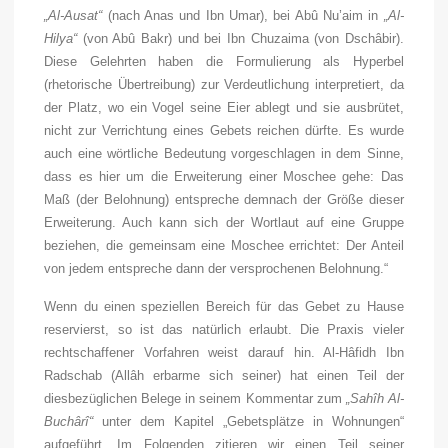
„Al-Ausat“
(nach Anas und Ibn Umar), bei Abû Nu’aim in
„Al-
Hilya“
(von Abû Bakr) und bei Ibn Chuzaima (von Dschâbir).
Diese Gelehrten haben die Formulierung als Hyperbel
(rhetorische Übertreibung) zur Verdeutlichung interpretiert, da
der Platz, wo ein Vogel seine Eier ablegt und sie ausbrütet,
nicht zur Verrichtung eines Gebets reichen dürfte. Es wurde
auch eine wörtliche Bedeutung vorgeschlagen in dem Sinne,
dass es hier um die Erweiterung einer Moschee gehe: Das
Maß (der Belohnung) entspreche demnach der Größe dieser
Erweiterung. Auch kann sich der Wortlaut auf eine Gruppe
beziehen, die gemeinsam eine Moschee errichtet: Der Anteil
von jedem entspreche dann der versprochenen Belohnung.“
Wenn du einen speziellen Bereich für das Gebet zu Hause
reservierst, so ist das natürlich erlaubt. Die Praxis vieler
rechtschaffener Vorfahren weist darauf hin. Al-Hâfidh Ibn
Radschab (
Allâh erbarme sich seiner
) hat einen Teil der
diesbezüglichen Belege in seinem Kommentar zum
„Sahîh Al-
Buchârî“
unter dem Kapitel „Gebetsplätze in Wohnungen“
aufgeführt. Im Folgenden zitieren wir einen Teil seiner