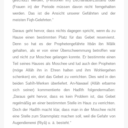
geschützt werden; (Personen im) Dschanâba-Zustand oder
(Frauen in) der Periode müssen davon nicht ferngehalten
werden. Das ist die Ansicht unserer Gefährten und der
meisten Fiqh-Gelehrten.“
Daraus geht hervor, dass nichts dagegen spricht, wenn du zu
Hause einen bestimmten Platz für das Gebet reservierst.
Denn so hat es der Prophetengefährte Itbân ibn Mâlik
gehalten, als er von einer Überschwemmung betroffen war
und nicht zur Moschee gelangen konnte. Er bestimmte einen
Teil seines Hauses als Moschee und lud auch den Propheten
(
möge Allâh ihn in Ehren halten und ihm Wohlergehen
schenken
) ein, dort das Gebet zu verrichten. Dies wird in den
beiden Sahîh-Werken überliefert. An-Nawawî (
Allâh erbarme
sich seiner
) kommentierte den Hadîth folgendermaßen:
„Daraus geht hervor, dass es kein Problem ist, das Gebet
regelmäßig an einer bestimmten Stelle im Haus zu verrichten.
Doch der Hadîth macht klar, dass man in der Moschee nicht
eine Stelle zum Stammplatz machen soll, weil die Gefahr von
Augendienerei (Riyâ) u. ä. besteht.“