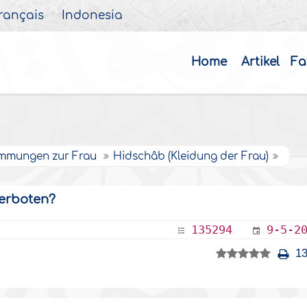
rançais
Indonesia
Home
Artikel
Fa
timmungen zur Frau
Hidschâb (Kleidung der Frau)
verboten?
135294
9-5-2
13