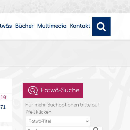
twâs
Bücher
Multimedia
Kontakt
Fatwâ-Suche
010
Für mehr Suchoptionen bitte auf
71
Pfeil klicken