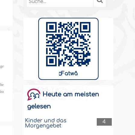
ige
Fatwâ
che
ûra
Heute am meisten
gelesen
Kinder und das
4
Morgengebet