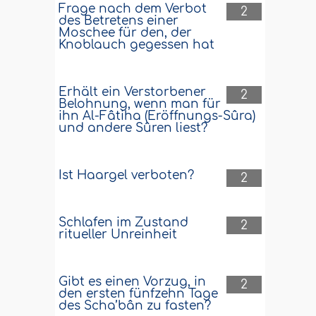
Frage nach dem Verbot
2
des Betretens einer
Moschee für den, der
Knoblauch gegessen hat
Erhält ein Verstorbener
2
Belohnung, wenn man für
ihn Al-Fâtiha (Eröffnungs-Sûra)
und andere Sûren liest?
Ist Haargel verboten?
2
Schlafen im Zustand
2
ritueller Unreinheit
Gibt es einen Vorzug, in
2
den ersten fünfzehn Tage
des Scha’bân zu fasten?