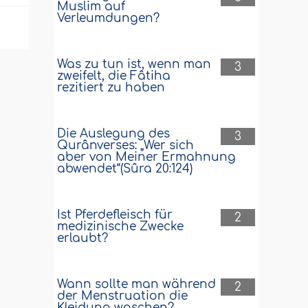
Muslim auf
Verleumdungen?
Was zu tun ist, wenn man
3
zweifelt, die Fâtiha
rezitiert zu haben
Die Auslegung des
3
Qurânverses: „Wer sich
aber von Meiner Ermahnung
abwendet“(Sûra 20:124)
Ist Pferdefleisch für
2
medizinische Zwecke
erlaubt?
Wann sollte man während
2
der Menstruation die
Kleidung waschen?