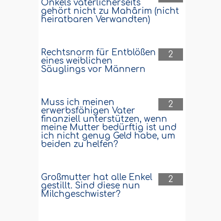
Onkels väterlicherseits
gehört nicht zu Mahârim (nicht
heiratbaren Verwandten)
Rechtsnorm für Entblößen
2
eines weiblichen
Säuglings vor Männern
Muss ich meinen
2
erwerbsfähigen Vater
finanziell unterstützen, wenn
meine Mutter bedürftig ist und
ich nicht genug Geld habe, um
beiden zu helfen?
Großmutter hat alle Enkel
2
gestillt. Sind diese nun
Milchgeschwister?