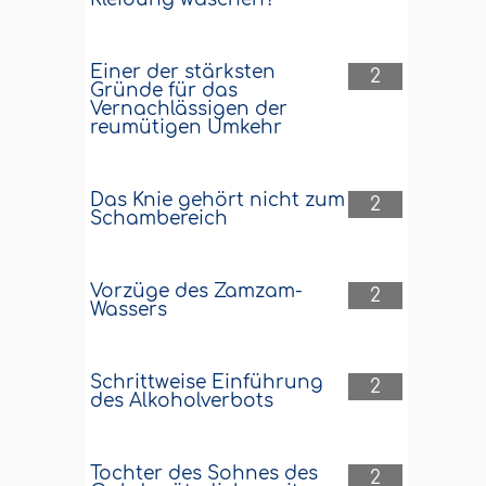
Einer der stärksten
2
Gründe für das
Vernachlässigen der
reumütigen Umkehr
Das Knie gehört nicht zum
2
Schambereich
Vorzüge des Zamzam-
2
Wassers
Schrittweise Einführung
2
des Alkoholverbots
Tochter des Sohnes des
2