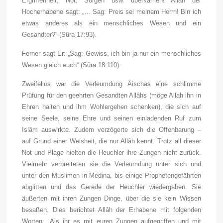
Ergriffenheit, Not, Sorgen usw. überkamen! Allâh der
Hocherhabene sagt: „… Sag: Preis sei meinem Herrn! Bin ich
etwas anderes als ein menschliches Wesen und ein
Gesandter?“ (Sûra 17:93).
Ferner sagt Er: „Sag: Gewiss, ich bin ja nur ein menschliches
Wesen gleich euch“ (Sûra 18:110).
Zweifellos war die Verleumdung Âischas eine schlimme
Prüfung für den geehrten Gesandten Allâhs (möge Allah ihn in
Ehren halten und ihm Wohlergehen schenken), die sich auf
seine Seele, seine Ehre und seinen einladenden Ruf zum
Islâm auswirkte. Zudem verzögerte sich die Offenbarung –
auf Grund einer Weisheit, die nur Allâh kennt. Trotz all dieser
Not und Plage hielten die Heuchler ihre Zungen nicht zurück.
Vielmehr verbreiteten sie die Verleumdung unter sich und
unter den Muslimen in Medina, bis einige Prophetengefährten
abglitten und das Gerede der Heuchler wiedergaben. Sie
äußerten mit ihren Zungen Dinge, über die sie kein Wissen
besaßen. Dies berichtet Allâh der Erhabene mit folgenden
Worten: „Als ihr es mit euren Zungen aufgegriffen und mit