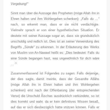
Vergebung!“
Sinnt man über die Aussage des Propheten (möge Allah ihn in
Ehren halten und ihm Wohlergehen schenken):
„Falls du …“
nach, so erkennt man, dass er sie nicht verdächtigte.
Vielmehr sprach er von einer hypothetischen Situation. Er
deutete mit seiner Aussage sogar an, dass sie grundsätzlich
unschuldig und redlich ist. Dies ist an seiner Verwendung des
Begriffs
„Sünde“
zu erkennen. In der Erläuterung des Werks
von Muslim von An-Nawawî heißt es: „Dies bedeutet: Falls du
eine Sünde begangen hast, was ungewöhnlich für dich wäre
… ‘“
Zusammenfassend ist Folgendes zu sagen: Falls derjenige,
der dies sagte, damit meinte, dass der Gesandte Allâhs
(möge Allah ihn in Ehren halten und ihm Wohlergehen
schenken) erst nach der Offenbarung (der entsprechenden
Verse) die Unschuld Âischas ausdrücklich verkündete, so ist
dies korrekt und wahr, da er kein definitives Wissen besaß,
auf das er sich diesbezüglich hätte stützen können. Falls er