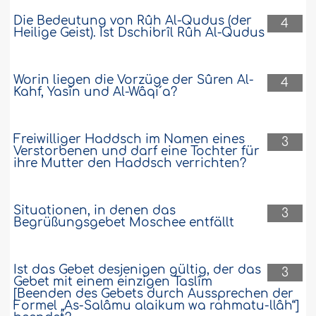
Die Bedeutung von Rûh Al-Qudus (der
4
Heilige Geist). Ist Dschibrîl Rûh Al-Qudus
Worin liegen die Vorzüge der Sûren Al-
4
Kahf, Yasîn und Al-Wâqi´a?
Freiwilliger Haddsch im Namen eines
3
Verstorbenen und darf eine Tochter für
ihre Mutter den Haddsch verrichten?
Situationen, in denen das
3
Begrüßungsgebet Moschee entfällt
Ist das Gebet desjenigen gültig, der das
3
Gebet mit einem einzigen Taslîm
[Beenden des Gebets durch Aussprechen der
Formel „As-Salâmu alaikum wa rahmatu-llâh“]