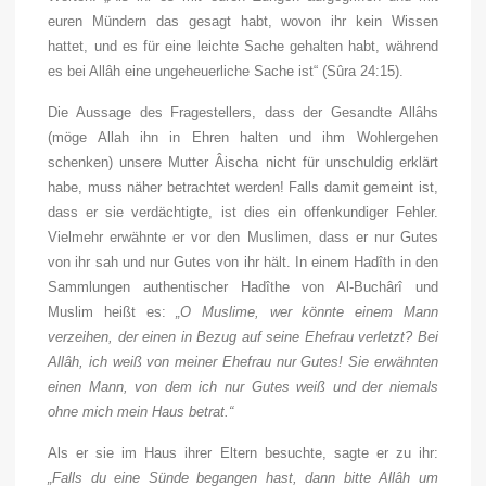
euren Mündern das gesagt habt, wovon ihr kein Wissen
hattet, und es für eine leichte Sache gehalten habt, während
es bei Allâh eine ungeheuerliche Sache ist“ (Sûra 24:15).
Die Aussage des Fragestellers, dass der Gesandte Allâhs
(möge Allah ihn in Ehren halten und ihm Wohlergehen
schenken) unsere Mutter Âischa nicht für unschuldig erklärt
habe, muss näher betrachtet werden! Falls damit gemeint ist,
dass er sie verdächtigte, ist dies ein offenkundiger Fehler.
Vielmehr erwähnte er vor den Muslimen, dass er nur Gutes
von ihr sah und nur Gutes von ihr hält. In einem Hadîth in den
Sammlungen authentischer Hadîthe von Al-Buchârî und
Muslim heißt es:
„O Muslime, wer könnte einem Mann
verzeihen, der einen in Bezug auf seine Ehefrau verletzt? Bei
Allâh, ich weiß von meiner Ehefrau nur Gutes! Sie erwähnten
einen Mann, von dem ich nur Gutes weiß und der niemals
ohne mich mein Haus betrat.“
Als er sie im Haus ihrer Eltern besuchte, sagte er zu ihr:
„Falls du eine Sünde begangen hast, dann bitte Allâh um