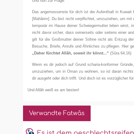
Und nun zur Frage:
Das angemessenste für dich ist der Aufenthalt in Kuwait 
[Mah
â
rim]. Du bist nicht verpflichtet, umzuziehen, um mi
temporär im Hause deiner Schwiegermutter leben wirst, 
nicht davor sicher, dass seinerseits oder seitens einer a
gilt für die Großmutter deiner Söhne nicht als Entzug d
Besuche, Briefe, Anrufe und Ähnliches zu pflegen. Hier g
„Daher fürchtet Allâh, soweit ihr könnt...“
(S
û
ra 64,16)
Wenn es dir jedoch auf Grund scharia-konformer Gründe, d
umzuziehen, um in Oman zu wohnen, so ist daran nichts a
dir ausgeht oder dich trifft. Und doch ist es vorzüglicher fü
Und Allâh weiß es am besten!
Verwandte Fatwâs
Es ist dem geschlechtsreifen