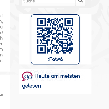
uf
n,
zu
nd
ch
er
im
un
Fatwâ
it
Heute am meisten
gelesen
en