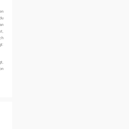
en
 du
an
st,
ch
t:
t,
on