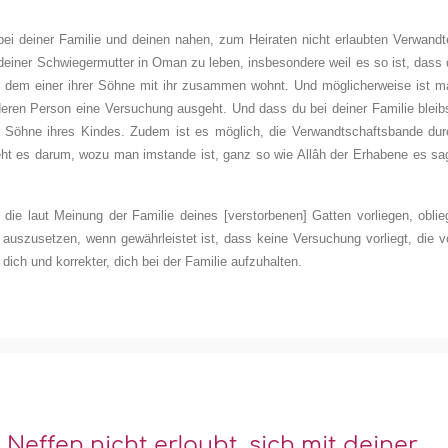
bei deiner Familie und deinen nahen, zum Heiraten nicht erlaubten Verwandt
t deiner Schwiegermutter in Oman zu leben, insbesondere weil es so ist, dass
in dem einer ihrer Söhne mit ihr zusammen wohnt. Und möglicherweise ist m
nderen Person eine Versuchung ausgeht. Und dass du bei deiner Familie bleib
er Söhne ihres Kindes. Zudem ist es möglich, die Verwandtschaftsbande dur
eht es darum, wozu man imstande ist, ganz so wie Allâh der Erhabene es sag
ie laut Meinung der Familie deines [verstorbenen] Gatten vorliegen, oblieg
uszusetzen, wenn gewährleistet ist, dass keine Versuchung vorliegt, die v
r dich und korrekter, dich bei der Familie aufzuhalten.
 Neffen nicht erlaubt, sich mit deiner