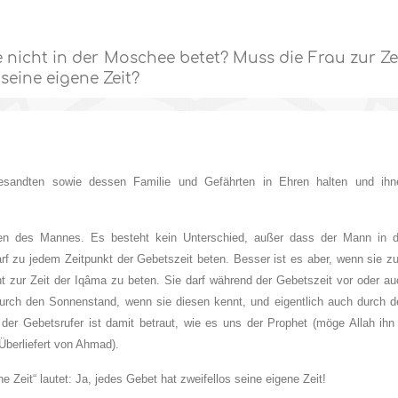
e nicht in der Moschee betet? Muss die Frau zur Ze
seine eigene Zeit?
esandten sowie dessen Familie und Gefährten in Ehren halten und ihn
ten des Mannes. Es besteht kein Unterschied, außer dass der Mann in d
rf zu jedem Zeitpunkt der Gebetszeit beten. Besser ist es aber, wenn sie z
ht zur Zeit der Iqâma zu beten. Sie darf während der Gebetszeit vor oder a
durch den Sonnenstand, wenn sie diesen kennt, und eigentlich auch durch d
der Gebetsrufer ist damit betraut, wie es uns der Prophet (möge Allah ihn 
Überliefert von Ahmad).
e Zeit“ lautet: Ja, jedes Gebet hat zweifellos seine eigene Zeit!