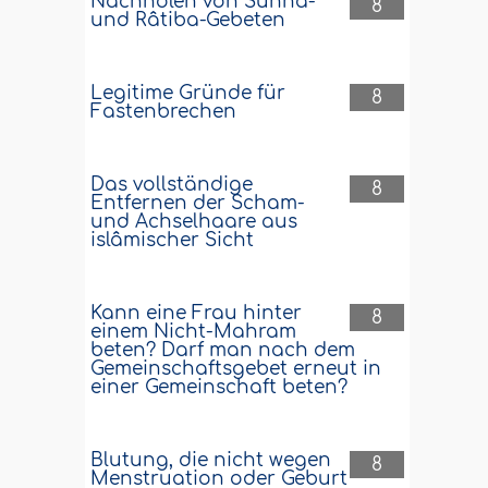
Nachholen von Sunna-
8
und Râtiba-Gebeten
Legitime Gründe für
8
Fastenbrechen
Das vollständige
8
Entfernen der Scham-
und Achselhaare aus
islâmischer Sicht
Kann eine Frau hinter
8
einem Nicht-Mahram
beten? Darf man nach dem
Gemeinschaftsgebet erneut in
einer Gemeinschaft beten?
Blutung, die nicht wegen
8
Menstruation oder Geburt