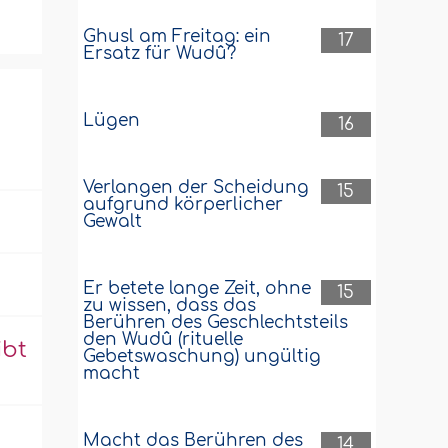
Ghusl am Freitag: ein
17
Ersatz für Wudû?
Lügen
16
Verlangen der Scheidung
15
aufgrund körperlicher
Gewalt
Er betete lange Zeit, ohne
15
zu wissen, dass das
Berühren des Geschlechtsteils
den Wudû (rituelle
ibt
Gebetswaschung) ungültig
macht
Macht das Berühren des
14