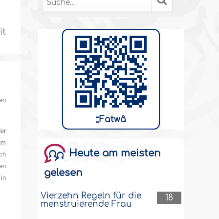
it
en
Fatwâ
er
um
Heute am meisten
uch
en
gelesen
in
Vierzehn Regeln für die
18
menstruierende Frau