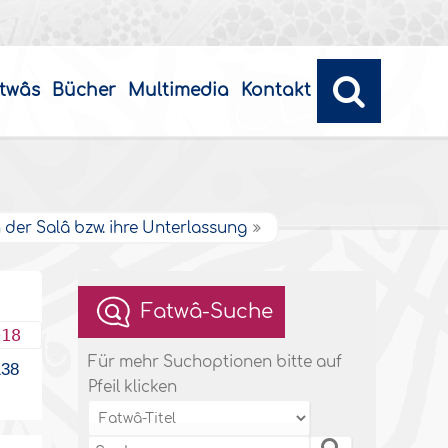
twâs
Bücher
Multimedia
Kontakt
 der Salâ bzw. ihre Unterlassung
Fatwâ-Suche
018
Für mehr Suchoptionen bitte auf
38
Pfeil klicken