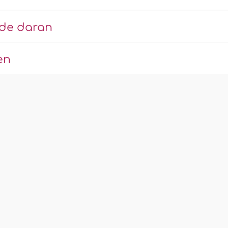
ude daran
en