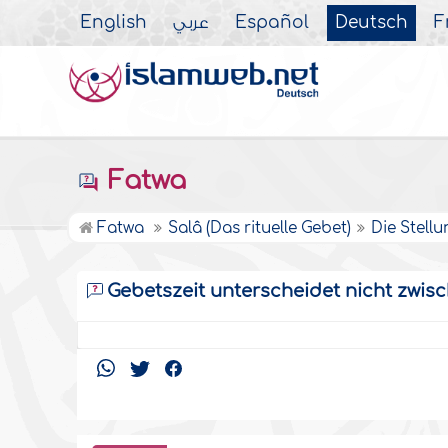
English
عربي
Español
Deutsch
F
Fatwa
Fatwa
Salâ (Das rituelle Gebet)
Die Stellu
Gebetszeit unterscheidet nicht zwi