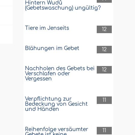
Hintern Wudû
(Gebetswaschung) ungültig?
Tiere im Jenseits
12
Blähungen im Gebet
12
Nachholen des Gebets bei
12
Verschlafen oder
Vergessen
Verpflichtung zur
11
Bedeckung von Gesicht
und Händen
Reihenfolge versäumter
11
Gebete ist keine