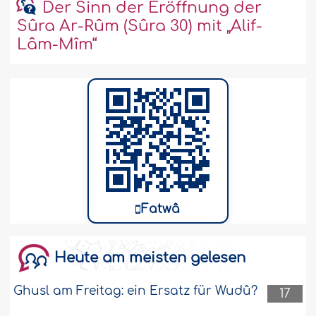
Der Sinn der Eröffnung der
Sûra Ar-Rûm (Sûra 30) mit „Alif-
Lâm-Mîm“
Fatwâ
Heute am meisten gelesen
Ghusl am Freitag: ein Ersatz für Wudû?
17