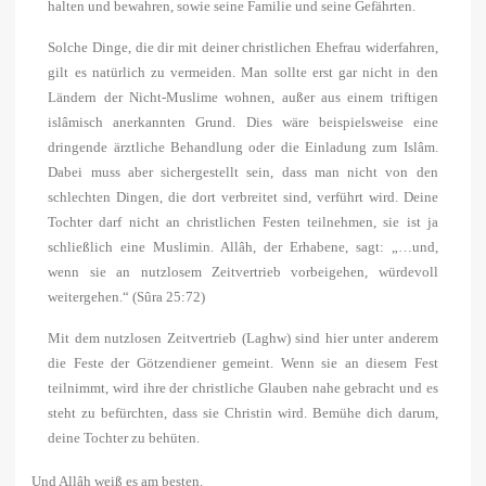
halten und bewahren, sowie seine Familie und seine Gefährten.
Solche Dinge, die dir mit deiner christlichen Ehefrau widerfahren,
gilt es natürlich zu vermeiden. Man sollte erst gar nicht in den
Ländern der Nicht-Muslime wohnen, außer aus einem triftigen
islâmisch anerkannten Grund. Dies wäre beispielsweise eine
dringende ärztliche Behandlung oder die Einladung zum Islâm.
Dabei muss aber sichergestellt sein, dass man nicht von den
schlechten Dingen, die dort verbreitet sind, verführt wird. Deine
Tochter darf nicht an christlichen Festen teilnehmen, sie ist ja
schließlich eine Muslimin. Allâh, der Erhabene, sagt: „…und,
wenn sie an nutzlosem Zeitvertrieb vorbeigehen, würdevoll
weitergehen.“ (Sûra 25:72)
Mit dem nutzlosen Zeitvertrieb (Laghw) sind hier unter anderem
die Feste der Götzendiener gemeint. Wenn sie an diesem Fest
teilnimmt, wird ihre der christliche Glauben nahe gebracht und es
steht zu befürchten, dass sie Christin wird. Bemühe dich darum,
deine Tochter zu behüten.
Und Allâh weiß es am besten.