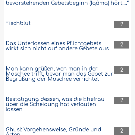
bevorstehenden Gebetsbeginn (Iqâma) hört,…“
Fischblut
2
Das Unterlassen eines Pflichtgebets
2
wirkt sich nicht auf andere Gebete aus
Man kann grüßen, wen man in der
2
Moschee trifft, bevor man das Gebet zur
Begrüßung der Moschee verrichtet
Bestätigung dessen, was die Ehefrau
2
über die Scheidung hat verlauten
lassen
Ghusl: Vorgehensweise, Gründe und
2
Arten