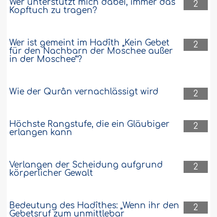
Wer unterstützt mich dabei, immer das
2
Kopftuch zu tragen?
Wer ist gemeint im Hadîth „Kein Gebet
2
für den Nachbarn der Moschee außer
in der Moschee“?
Wie der Qurân vernachlässigt wird
2
Höchste Rangstufe, die ein Gläubiger
2
erlangen kann
Verlangen der Scheidung aufgrund
2
körperlicher Gewalt
Bedeutung des Hadîthes: „Wenn ihr den
2
Gebetsruf zum unmittlebar