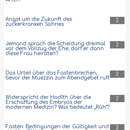
Angst um die Zukunft des
2
zuckerkranken Sohnes
Jemand sprach die Scheidung dreimal
2
vor dem Vollzug der Ehe, darf er dann
diese Frau heiraten?
Das Urteil über das Fastenbrechen,
2
bevor der Muezzin zum Abendgebet ruft
Widerspricht der Hadîth über die
2
Erschaffung des Embryos der
modernen Medizin? Was bedeutet „Rûh“?
Fasten: Bedingungen der Gültigkeit und
2