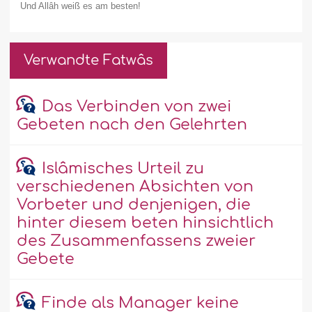
Und Allâh weiß es am besten!
Verwandte Fatwâs
Das Verbinden von zwei
Gebeten nach den Gelehrten
Islâmisches Urteil zu
verschiedenen Absichten von
Vorbeter und denjenigen, die
hinter diesem beten hinsichtlich
des Zusammenfassens zweier
Gebete
Finde als Manager keine