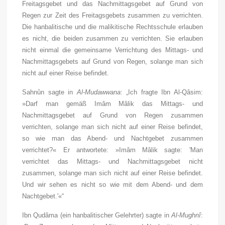
Freitagsgebet und das Nachmittagsgebet auf Grund von
Regen zur Zeit des Freitagsgebets zusammen zu verrichten.
Die hanbalitische und die malikitische Rechtsschule erlauben
es nicht, die beiden zusammen zu verrichten. Sie erlauben
nicht einmal die gemeinsame Verrichtung des Mittags- und
Nachmittagsgebets auf Grund von Regen, solange man sich
nicht auf einer Reise befindet.
Sahnûn sagte in
Al-Mudawwana
: „Ich fragte Ibn Al-Qâsim:
»Darf man gemäß Imâm Mâlik das Mittags- und
Nachmittagsgebet auf Grund von Regen zusammen
verrichten, solange man sich nicht auf einer Reise befindet,
so wie man das Abend- und Nachtgebet zusammen
verrichtet?« Er antwortete: »Imâm Mâlik sagte: 'Man
verrichtet das Mittags- und Nachmittagsgebet nicht
zusammen, solange man sich nicht auf einer Reise befindet.
Und wir sehen es nicht so wie mit dem Abend- und dem
Nachtgebet.'«“
Ibn Qudâma (ein hanbalitischer Gelehrter) sagte in
Al-Mughnî
: