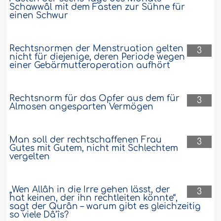
Schawwâl mit dem Fasten zur Sühne für
einen Schwur
Rechtsnormen der Menstruation gelten
3
nicht für diejenige, deren Periode wegen
einer Gebärmutteroperation aufhört
Rechtsnorm für das Opfer aus dem für
3
Almosen angesparten Vermögen
Man soll der rechtschaffenen Frau
3
Gutes mit Gutem, nicht mit Schlechtem
vergelten
„Wen Allâh in die Irre gehen lässt, der
3
hat keinen, der ihn rechtleiten könnte“,
sagt der Qurân – warum gibt es gleichzeitig
so viele Dâ’îs?