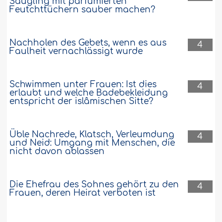
Säugling mit parfümierten
Feutchttüchern sauber machen?
Nachholen des Gebets, wenn es aus
4
Faulheit vernachlässigt wurde
Schwimmen unter Frauen: Ist dies
4
erlaubt und welche Badebekleidung
entspricht der islâmischen Sitte?
Üble Nachrede, Klatsch, Verleumdung
4
und Neid: Umgang mit Menschen, die
nicht davon ablassen
Die Ehefrau des Sohnes gehört zu den
4
Frauen, deren Heirat verboten ist