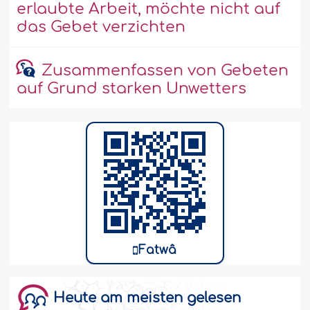
erlaubte Arbeit, möchte nicht auf
das Gebet verzichten
Zusammenfassen von Gebeten
auf Grund starken Unwetters
Fatwâ
Heute am meisten gelesen