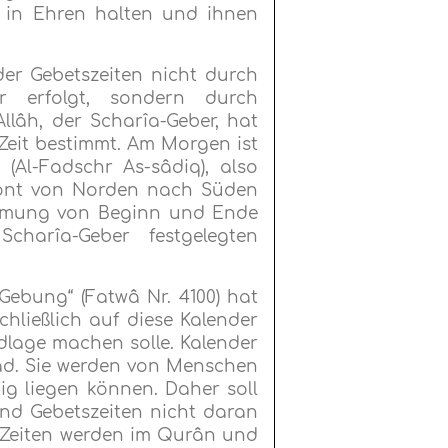
 in Ehren halten und ihnen
er Gebetszeiten nicht durch
r erfolgt, sondern durch
llâh, der Scharîa-Geber, hat
 Zeit bestimmt. Am Morgen ist
Al-Fadschr As-sâdiq), also
zont von Norden nach Süden
immung von Beginn und Ende
charîa-Geber festgelegten
Gebung“ (Fatwâ Nr. 4100) hat
hließlich auf diese Kalender
ndlage machen solle. Kalender
hâd. Sie werden von Menschen
tig liegen können. Daher soll
d Gebetszeiten nicht daran
 Zeiten werden im Qurân und