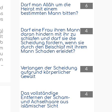
Darf man Allâh um die
6
nd
Heirat mit einem
bestimmten Mann bitten?
as
es
Darf eine Frau ihren Mann
g)
4
daran hindern mit ihr zu
lt
schlafen und darf sie die
ob
Scheidung fordern, wenn sie
durch den Beischlaf mit ihrem
em
Mann Schaden erleidet?
zu
en
 –
Verlangen der Scheidung
4
aufgrund körperlicher
Gewalt
Das vollständige
4
Entfernen der Scham-
und Achselhaare aus
islâmischer Sicht