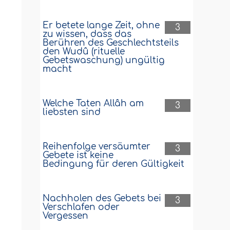
Er betete lange Zeit, ohne
3
zu wissen, dass das
Berühren des Geschlechtsteils
den Wudû (rituelle
Gebetswaschung) ungültig
macht
Welche Taten Allâh am
3
liebsten sind
Reihenfolge versäumter
3
Gebete ist keine
Bedingung für deren Gültigkeit
Nachholen des Gebets bei
3
Verschlafen oder
Vergessen