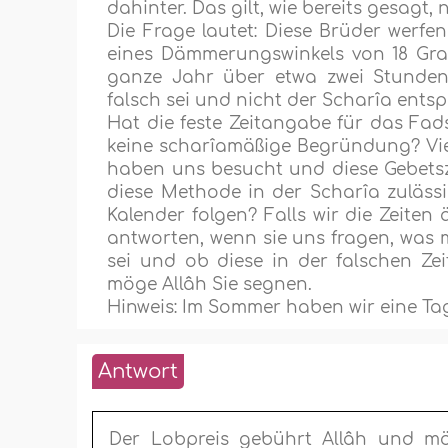
dahinter. Das gilt, wie bereits gesagt,
Die Frage lautet: Diese Brüder werf
eines Dämmerungswinkels von 18 Grad 
ganze Jahr über etwa zwei Stunden 
falsch sei und nicht der Scharîa entsp
Hat die feste Zeitangabe für das Fa
keine scharîamäßige Begründung? Vie
haben uns besucht und diese Gebetszei
diese Methode in der Scharîa zulässi
Kalender folgen? Falls wir die Zeiten
antworten, wenn sie uns fragen, was m
sei und ob diese in der falschen Zei
möge Allâh Sie segnen.
Hinweis: Im Sommer haben wir eine Ta
Antwort
Der Lobpreis gebührt Allâh und m