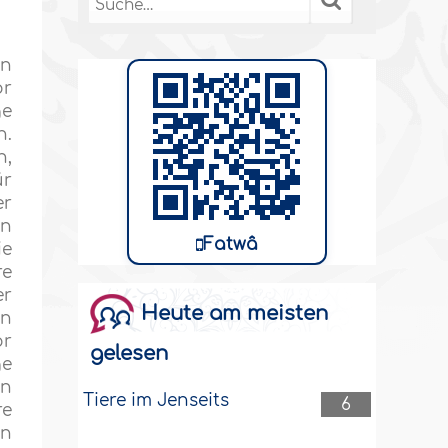
en
or
ge
n.
n,
ür
er
en
Fatwâ
ie
re
er
Heute am meisten
en
or
gelesen
ge
en
Tiere im Jenseits
6
re
en