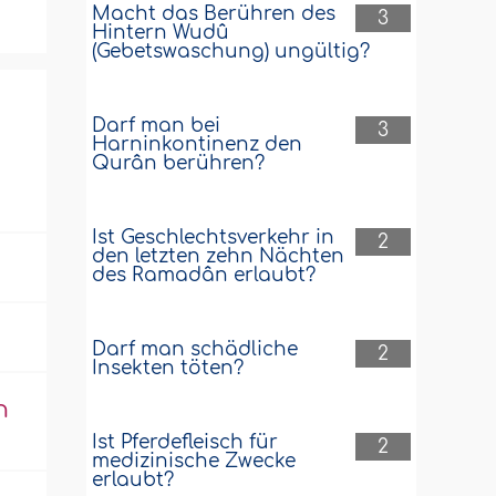
Macht das Berühren des
3
Hintern Wudû
(Gebetswaschung) ungültig?
Darf man bei
3
Harninkontinenz den
Qurân berühren?
Ist Geschlechtsverkehr in
2
den letzten zehn Nächten
des Ramadân erlaubt?
Darf man schädliche
2
Insekten töten?
n
Ist Pferdefleisch für
2
medizinische Zwecke
erlaubt?