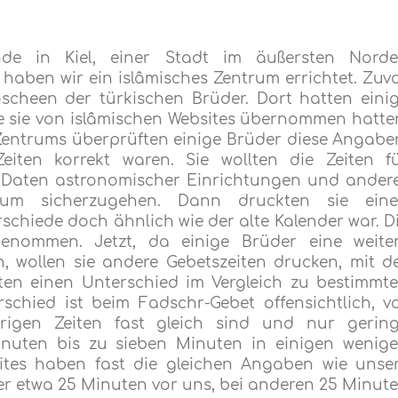
nde in Kiel, einer Stadt im äußersten Nord
haben wir ein islâmisches Zentrum errichtet. Zuv
scheen der türkischen Brüder. Dort hatten eini
e sie von islâmischen Websites übernommen hatte
Zentrums überprüften einige Brüder diese Angabe
iten korrekt waren. Sie wollten die Zeiten f
Daten astronomischer Einrichtungen und ander
n, um sicherzugehen. Dann druckten sie ein
rschiede doch ähnlich wie der alte Kalender war. D
enommen. Jetzt, da einige Brüder eine weite
, wollen sie andere Gebetszeiten drucken, mit d
ten einen Unterschied im Vergleich zu bestimmt
schied ist beim Fadschr-Gebet offensichtlich, v
igen Zeiten fast gleich sind und nur gerin
nuten bis zu sieben Minuten in einigen wenig
sites haben fast die gleichen Angaben wie unse
mer etwa 25 Minuten vor uns, bei anderen 25 Minut