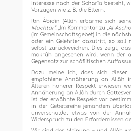
Interesse nach der Scharîa besteht, 
Vorzügen wie z. B. die Eltern.
Ibn Âbidîn (Allâh erbarme sich sei
Muchtâr“
: „Im Kommentar zu
‚Al-Aschb
(im Gemeinschaftsgebet) in die nächst
oder ein Gelehrter dazutritt, so sol
selbst zurückweichen. Dies zeigt, d
makrûh angesehen wird, wenn der an
Gegensatz zur schâfiitischen Auffassu
Dazu meine ich, dass sich dieser 
empfohlene Annäherung an Allâh i
Älteren höherer Respekt erwiesen we
Annäherung an Allâh durch Gottesve
ist der erwähnte Respekt vor bestim
in der Gebetsreihe jemandem überläs
unverschuldet etwas von der Annä
Widerspruch zu den Erfordernissen der 
Wir sind der Meinung − und Allâh we