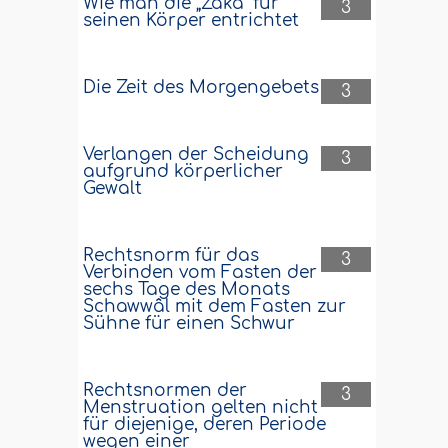
Wie man die „Zakâ“ für
3
seinen Körper entrichtet
Die Zeit des Morgengebets
3
Verlangen der Scheidung
3
aufgrund körperlicher
Gewalt
Rechtsnorm für das
3
Verbinden vom Fasten der
sechs Tage des Monats
Schawwâl mit dem Fasten zur
Sühne für einen Schwur
Rechtsnormen der
3
Menstruation gelten nicht
für diejenige, deren Periode
wegen einer