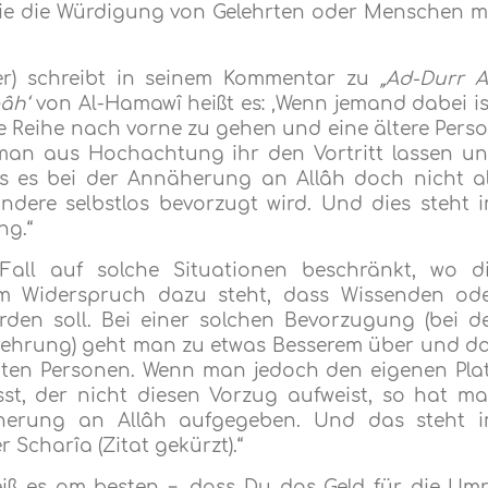
wie die Würdigung von Gelehrten oder Menschen m
ner) schreibt in seinem Kommentar zu
„Ad-Durr A
âh‘
von Al-Hamawî heißt es: ‚Wenn jemand dabei is
e Reihe nach vorne zu gehen und eine ältere Pers
l man aus Hochachtung ihr den Vortritt lassen u
ass es bei der Annäherung an Allâh doch nicht a
dere selbstlos bevorzugt wird. Und dies steht 
ng.“
Fall auf solche Situationen beschränkt, wo d
m Widerspruch dazu steht, dass Wissenden od
rden soll. Bei einer solchen Bevorzugung (bei d
rehrung) geht man zu etwas Besserem über und d
mten Personen. Wenn man jedoch den eigenen Pla
st, der nicht diesen Vorzug aufweist, so hat m
herung an Allâh aufgegeben. Und das steht 
Scharîa (Zitat gekürzt).“
iß es am besten −, dass Du das Geld für die Um