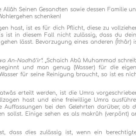
 Allâh Seinen Gesandten sowie dessen Familie u
 Wohlergehen schenken!
 hast, ist es für dich Pflicht, diese zu vollziehe
 ist in diesem Fall nicht zulässig, dass du dei
ehen lässt. Bevorzugung eines anderen (Îthâr) i
wa An-Nadhâ‘ir“
: „Schaich Abû Muhammad schrei
 beginnt und man genug (Wasser) für die eige
asser für seine Reinigung braucht, so ist es nic
twâs erteilt werden, ist die Umra vorgeschriebe
llzogen hast und eine freiwillige Umra ausführ
he Auffassungen bei den Gelehrten darüber, ob 
 sollst. Einige sehen es als makrûh (verpönt) a
, dass dies zulässig ist, wenn ein berechtigt