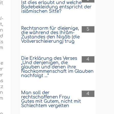
Ist dies erlaubt und welche
it
Badebekleidung entspricht der
islâmischen Sitte?
l-
t,
Rechtsnorm für diejenige,
5
on
die während des Ihrâm-
nd
Zustandes den Niqâb (die
Vollverschleierung) trug
ls
im
Die Erklärung des Verses
4
„Und denjenigen, die
ie
glauben und denen ihre
er
Nachkommenschaft im Glauben
er
nachfolgt …”
as
tz
an
Man soll der
4
rechtschaffenen Frau
im
Gutes mit Gutem, nicht mit
Schlechtem vergelten
ra