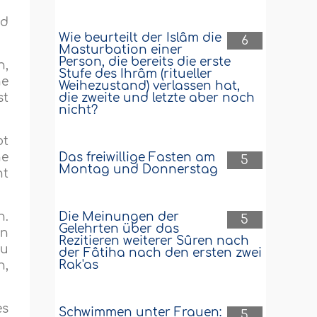
nd
Wie beurteilt der Islâm die
6
Masturbation einer
Person, die bereits die erste
n,
Stufe des Ihrâm (ritueller
ne
Weihezustand) verlassen hat,
die zweite und letzte aber noch
st
nicht?
bt
Das freiwillige Fasten am
ne
5
Montag und Donnerstag
ht
Die Meinungen der
n.
5
Gelehrten über das
en
Rezitieren weiterer Sûren nach
du
der Fâtiha nach den ersten zwei
Rak'as
n,
es
Schwimmen unter Frauen:
5