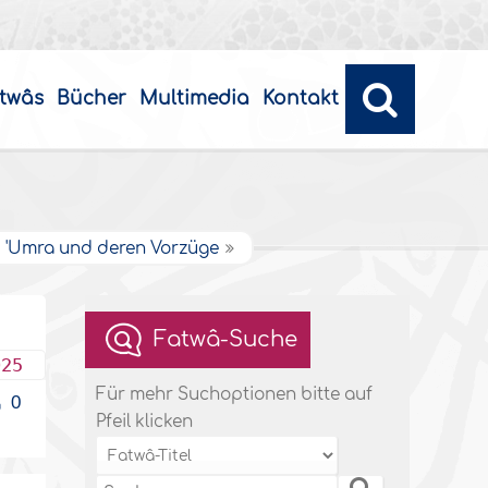
twâs
Bücher
Multimedia
Kontakt
d 'Umra und deren Vorzüge
Fatwâ-Suche
025
Für mehr Suchoptionen bitte auf
0
Pfeil klicken