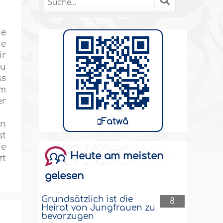
ie
ie
ir
zu
ss
um
er
Fatwâ
in
st
ie
Heute am meisten
zt
gelesen
Grundsätzlich ist die
8
Heirat von Jungfrauen zu
bevorzugen