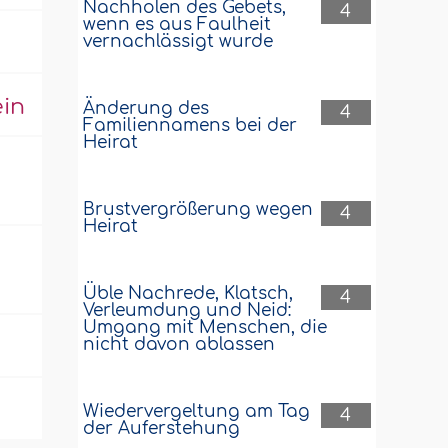
Nachholen des Gebets,
4
wenn es aus Faulheit
vernachlässigt wurde
ein
Änderung des
4
Familiennamens bei der
Heirat
Brustvergrößerung wegen
4
Heirat
Üble Nachrede, Klatsch,
4
Verleumdung und Neid:
Umgang mit Menschen, die
nicht davon ablassen
Wiedervergeltung am Tag
4
der Auferstehung