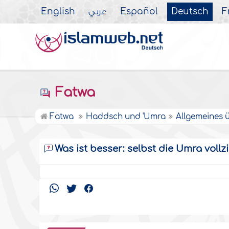
English
عربي
Español
Deutsch
F
Fatwa
Fatwa
Haddsch und 'Umra
Allgemeines 
Was ist besser: selbst die Umra voll