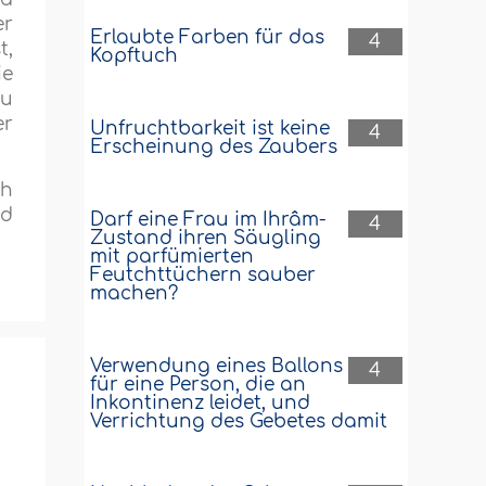
er
Erlaubte Farben für das
4
t,
Kopftuch
ie
zu
er
Unfruchtbarkeit ist keine
4
Erscheinung des Zaubers
âh
nd
Darf eine Frau im Ihrâm-
4
Zustand ihren Säugling
mit parfümierten
Feutchttüchern sauber
machen?
Verwendung eines Ballons
4
für eine Person, die an
Inkontinenz leidet, und
Verrichtung des Gebetes damit