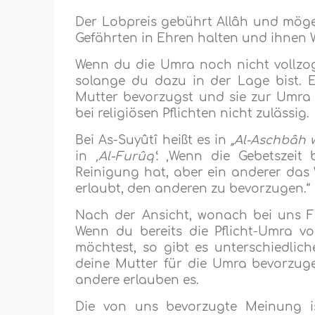
Der Lobpreis gebührt Allâh und möge
Gefährten in Ehren halten und ihnen
Wenn du die Umra noch nicht vollzogen
solange du dazu in der Lage bist. Es
Mutter bevorzugst und sie zur Umra g
bei religiösen Pflichten nicht zulässig.
Bei As-Suyûtî heißt es in
„Al-Aschbâh 
in
‚Al-Furûq‘
: ‚Wenn die Gebetszeit
Reinigung hat, aber ein anderer das W
erlaubt, den anderen zu bevorzugen.“
Nach der Ansicht, wonach bei uns Fa
Wenn du bereits die Pflicht-Umra vo
möchtest, so gibt es unterschiedlic
deine Mutter für die Umra bevorzugen
andere erlauben es.
Die von uns bevorzugte Meinung ist