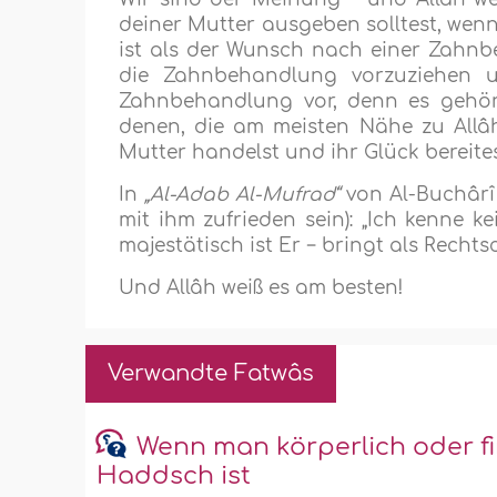
deiner Mutter ausgeben solltest, wen
ist als der Wunsch nach einer Zahnb
die Zahnbehandlung vorzuziehen u
Zahnbehandlung vor, denn es gehör
denen, die am meisten Nähe zu Allâ
Mutter handelst und ihr Glück bereites
In
„Al-Adab Al-Mufrad“
von Al-Buchârî
mit ihm zufrieden sein): „Ich kenne k
majestätisch ist Er − bringt als Recht
Und Allâh weiß es am besten!
Verwandte Fatwâs
Wenn man körperlich oder fin
Haddsch ist