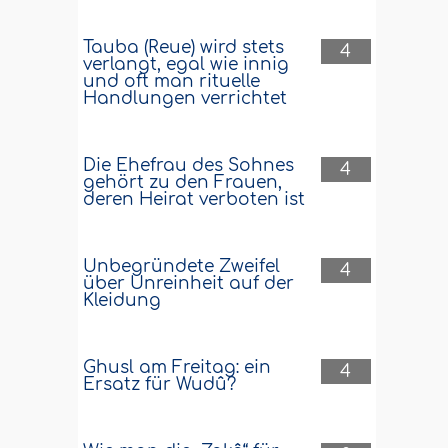
Tauba (Reue) wird stets
4
verlangt, egal wie innig
und oft man rituelle
Handlungen verrichtet
Die Ehefrau des Sohnes
4
gehört zu den Frauen,
deren Heirat verboten ist
Unbegründete Zweifel
4
über Unreinheit auf der
Kleidung
Ghusl am Freitag: ein
4
Ersatz für Wudû?