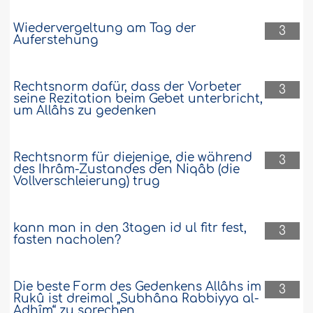
Wiedervergeltung am Tag der
3
Auferstehung
Rechtsnorm dafür, dass der Vorbeter
3
seine Rezitation beim Gebet unterbricht,
um Allâhs zu gedenken
Rechtsnorm für diejenige, die während
3
des Ihrâm-Zustandes den Niqâb (die
Vollverschleierung) trug
kann man in den 3tagen id ul fitr fest,
3
fasten nacholen?
Die beste Form des Gedenkens Allâhs im
3
Rukû ist dreimal „Subhâna Rabbiyya al-
Adhîm“ zu sprechen.