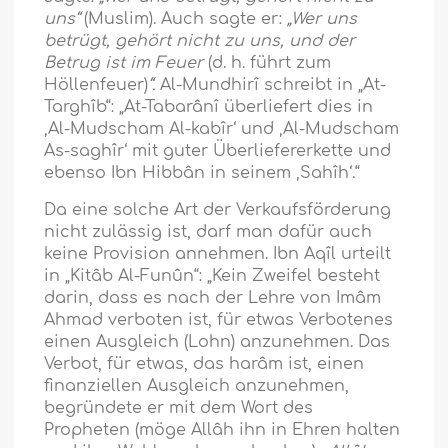
uns“
(Muslim). Auch sagte er:
„Wer uns
betrügt, gehört nicht zu uns, und der
Betrug ist im Feuer
(d. h. führt zum
Höllenfeuer)
“.
Al-Mundhirî schreibt in „At-
Targhîb“: „At-Tabarânî überliefert dies in
‚Al-Mudscham Al-kabîr‘ und ‚Al-Mudscham
As-saghîr‘ mit guter Überliefererkette und
ebenso Ibn Hibbân in seinem ‚Sahîh‘.“
Da eine solche Art der Verkaufsförderung
nicht zulässig ist, darf man dafür auch
keine Provision annehmen. Ibn Aqîl urteilt
in „Kitâb Al-Funûn“: „Kein Zweifel besteht
darin, dass es nach der Lehre von Imâm
Ahmad verboten ist, für etwas Verbotenes
einen Ausgleich (Lohn) anzunehmen. Das
Verbot, für etwas, das harâm ist, einen
finanziellen Ausgleich anzunehmen,
begründete er mit dem Wort des
Propheten (möge Allâh ihn in Ehren halten