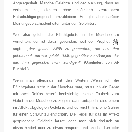
Angelegenheit. Manche Gelehrte sind der Meinung, dass es
verboten ist, diesem ohne islâmisch vertretbaren
Entschuldigungsgrund fernzubleiben. Es gibt aber darüber
Meinungsverschiedenheiten unter den Gelehrten.
Wer also gelobt, die Pflichtgebete in der Moschee zu
verrichten, der ist daran gebunden, weil der Prophet
sagte: „
Wer gelobt, Allâh zu gehorchen, der soll ihm
gehorchen! Und wer gelobt, Allâh gegenüber zu sündigen, der
darf Ihm gegenüber nicht sündigen!
“ (Überliefert von Al-
Buchârî.)
Wenn man allerdings mit den Worten „Wenn ich die
Pflichtgebete nicht in der Moschee bete, muss ich ein Gebet
mit zwei Rak'as beten“ beabsichtigt, seine Faulheit zum
Gebet in der Moschee zu zügeln, dann entspricht dies einem
im Affekt abgelegten Gelöbnis und es reicht ihm, eine Sühne
für einen Schwur zu entrichten. Die Regel für das im Affekt
gesprochene Gelöbnis lautet, dass man sich dadurch an
etwas hindert oder zu etwas anspornt und an das Tun oder