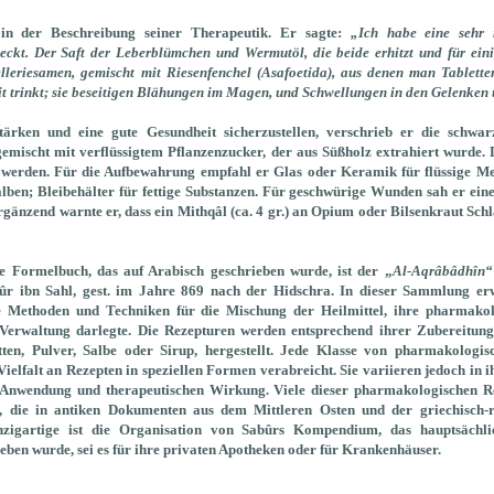
in der Beschreibung seiner Therapeutik.
Er sagte:
„Ich habe eine sehr 
kt. Der Saft der Leberblümchen und Wermutöl, die beide erhitzt und für eini
leriesamen, gemischt mit Riesenfenchel (Asafoetida), aus denen man Tablett
it trinkt; sie beseitigen Blähungen im Magen, und Schwellungen in den Gelenken
rken und eine gute Gesundheit sicherzustellen, verschrieb er die schwar
gemischt mit verflüssigtem Pflanzenzucker, der aus Süßholz extrahiert wurde.
werden. Für die Aufbewahrung empfahl er Glas oder Keramik für flüssige M
alben; Bleibehälter für fettige Substanzen. Für geschwürige Wunden sah er ein
gänzend warnte er, dass ein Mithqâl (ca. 4 gr.) an Opium oder Bilsenkraut Sch
he Formelbuch, das auf Arabisch geschrieben wurde, ist der „
Al-Aqrâbâdhîn“ 
r ibn Sahl, gest. im Jahre 869 nach der Hidschra. In dieser Sammlung er
e Methoden und Techniken für die Mischung der Heilmittel, ihre pharmako
Verwaltung darlegte. Die Rezepturen werden entsprechend ihrer Zubereitung,
tten, Pulver, Salbe oder Sirup, hergestellt. Jede Klasse von pharmakologi
elfalt an Rezepten in speziellen Formen verabreicht. Sie variieren jedoch in i
 Anwendung und therapeutischen Wirkung. Viele dieser pharmakologischen R
, die in antiken Dokumenten aus dem Mittleren Osten und der griechisch-r
igartige ist die Organisation von Sabûrs Kompendium, das hauptsächl
ben wurde, sei es für ihre privaten Apotheken oder für Krankenhäuser.