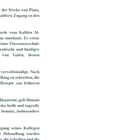
n der Werke von Plato,
haftlern Zugang zu den
wurde vom Kalifen Al-
ns innehatte.
Er reiste
einer Übersetzerschule
rabische und häufiger
n von Galen, dessen
ervollständigt. Nach
lung zu schreiben, die
Rezepte aus früheren
edikamente, gab Hunain
das beißt und zugreift.
benutzt, insbesondere
agung seines Kollegen
ser Abhandlung wurden
v die Schriften und die