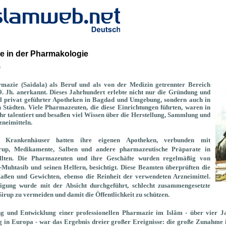
re in der Pharmakologie
b
mazie (Saidala) als Beruf und als von der Medizin getrennter Bereich
9. Jh. anerkannt.
Dieses Jahrhundert erlebte nicht nur die Gründung und
 privat geführter Apotheken in Bagdad und Umgebung, sondern auch in
 Städten.
Viele Pharmazeuten, die diese Einrichtungen führten, waren in
hr talentiert und besaßen viel Wissen über die Herstellung, Sammlung und
neimitteln.
rte Krankenhäuser hatten ihre eigenen Apotheken, verbunden mit
irup, Medikamente, Salben und andere pharmazeutische Präparate in
lten. Die Pharmazeuten und ihre Geschäfte wurden regelmäßig von
-Muhtasib und seinen Helfern, besichtigt. Diese Beamten überprüften die
aßen und Gewichten, ebenso die Reinheit der verwendeten Arzneimittel.
tigung wurde mit der Absicht durchgeführt, schlecht zusammengesetzte
Sirup zu vermeiden und damit die Öffentlichkeit zu schützen.
ng und Entwicklung einer professionellen Pharmazie im Islâm - über vier J
g in Europa - war das Ergebnis dreier großer Ereignisse: die große Zunahme 