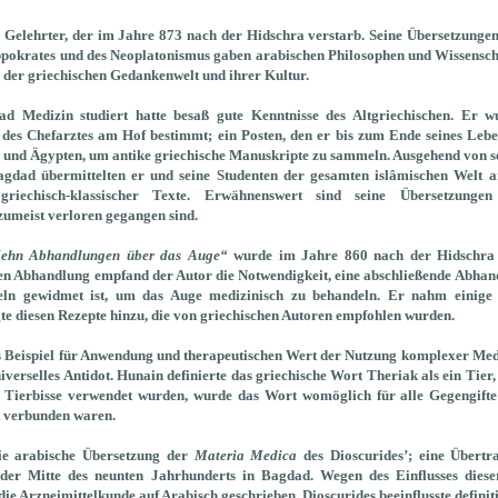
 Gelehrter, der im Jahre 873 nach der Hidschra verstarb. Seine Übersetzunge
ippokrates und des Neoplatonismus gaben arabischen Philosophen und Wissensc
 der griechischen Gedankenwelt und ihrer Kultur.
d Medizin studiert hatte besaß gute Kenntnisse des Altgriechischen. Er 
es Chefarztes am Hof bestimmt; ein Posten, den er bis zum Ende seines Lebe
a und Ägypten, um antike griechische Manuskripte zu sammeln.
Ausgehend von s
agdad übermittelten er und seine Studenten der gesamten islâmischen Welt a
 griechisch-klassischer Texte. Erwähnenswert sind seine Übersetzunge
umeist verloren gegangen sind.
ehn Abhandlungen über das Auge“
wurde im Jahre 860 nach der Hidschra v
n Abhandlung empfand der Autor die Notwendigkeit, eine abschließende Abhand
eln gewidmet ist, um das Auge medizinisch zu behandeln. Er nahm einige 
e diesen Rezepte hinzu, die von griechischen Autoren empfohlen wurden.
hes Beispiel für Anwendung und therapeutischen Wert der Nutzung komplexer M
iverselles Antidot. Hunain definierte das griechische Wort Theriak als ein Tier, 
r Tierbisse verwendet wurden, wurde das Wort womöglich für alle Gegengifte 
 verbunden waren.
ie arabische Übersetzung der
Materia Medica
des Dioscurides’; eine Übertr
s der Mitte des neunten Jahrhunderts in Bagdad. Wegen des Einflusses die
e Arzneimittelkunde auf Arabisch geschrieben. Dioscurides beeinflusste definiti