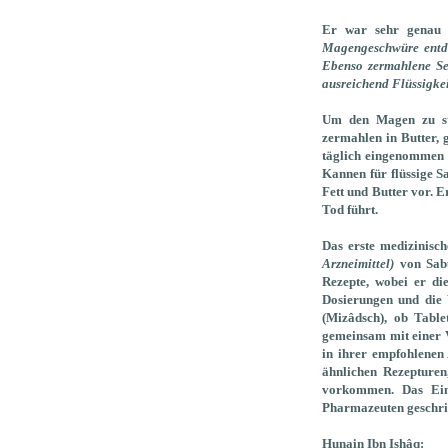
Er war sehr genau 
Magengeschwüre entdec
Ebenso zermahlene Sel
ausreichend Flüssigke
Um den Magen zu stä
zermahlen in Butter, 
täglich eingenommen 
Kannen für flüssige S
Fett und Butter vor.
Er
Tod führt.
Das erste medizinisc
Arzneimittel)
von Sabû
Rezepte, wobei er di
Dosierungen und die 
(Mizâdsch), ob Table
gemeinsam mit einer Vi
in ihrer empfohlenen
ähnlichen Rezepturen
vorkommen. Das Einz
Pharmazeuten geschrie
Hunain Ibn Ishâq: