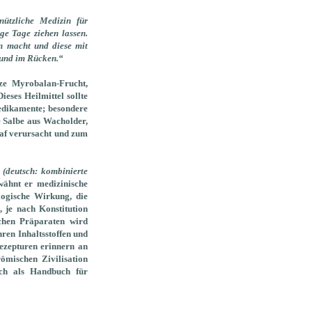
nützliche Medizin für
ge Tage ziehen lassen.
en macht und diese mit
 und im Rücken.“
ze Myrobalan-Frucht,
Dieses Heilmittel sollte
edikamente; besondere
e Salbe aus Wacholder,
laf verursacht und zum
(deutsch: kombinierte
wähnt er medizinische
logische Wirkung, die
 je nach Konstitution
schen Präparaten wird
hren Inhaltsstoffen und
ezepturen erinnern an
ömischen Zivilisation
ich als Handbuch für