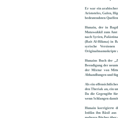
Er war ein arabischer
Aristoteles, Galen, H
bedeutendsten Quellen
Hunain, der in Bagda
Mutawakkil zum Amt d
nach Syrien, Palästin
(Bait Al-Hikma) in B
syrische Versionen
Originalmanuskripte z
Hunains Buch der „
Z
Beendigung der neunte
der Mixtur von Mitt
Abhandlungen und fügt
Als ein offensichtlic
den Theriak an, ein un
Da die Gegengifte fü
wenn Schlangen damit
Hunain korrigierte d
Istifân ibn Bâsil au
mehrere Bücher über di