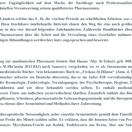
hrer Zugänglichkeit auf dem Markt, die Nachfrage nach Professionalit
tuellen Verantwortung seitens qualifizierter Pharmazeuten.
ändern erlebte das 9. Jh. die reichste Periode an schriftlichen Arbeiten, was
 Diese fruchtbare intellektuelle Aktivität ebnete den Weg für eine noch größ
atur in den vier darauf folgenden Jahrhunderten. Zahlreiche Handbücher übe
Pharmazeuten über die Arbeit und die Verwaltung eines Geschäftes nahmen
tigen Abhandlungen werden hier kurz angesprochen und bewertet.
ag zur muslîmischen Pharmazie leistete Abû Hasan ’Aliy At-Tabarî, geb. 808
 Al-Mu’tasim (833-842) nach Samarra vorgeladen, wo er als Staatsmann und
 medizinische Bücher. Sein bekanntestes Buch ist „Firdaus Al-Hikma“ (Anm. d.
cker teilweise ins Deutsche übersetzt), das er im Jahre 850 vervollständig
er Kosmologie, Embryologie, Veranlagungen, der Psychotherapie, Hygiene, Di
nkheiten und wie diese behandelt werden sollten. Es enthält medizin
ie Zitate aus indischen (ayurvedischen) Quellen. Zusätzlich enthält das Bu
epflanzen, Schonkost, pharmazeutische Gebrauchsgegenstände und die therapeu
n, ebenso über Arzneimittel und Methoden ihrer Zubereitung.
 therapeutische Notwendigkeit, jedes einzelne Arzneimittels gemäß dem Einzel
te Probe des Mittels wählen sollte. Er erklärte, dass die feinsten Arten von P
hwarze Myrobalan-Frucht aus Kabul, Teufelszwirn aus Kreta, Aloe aus Sok