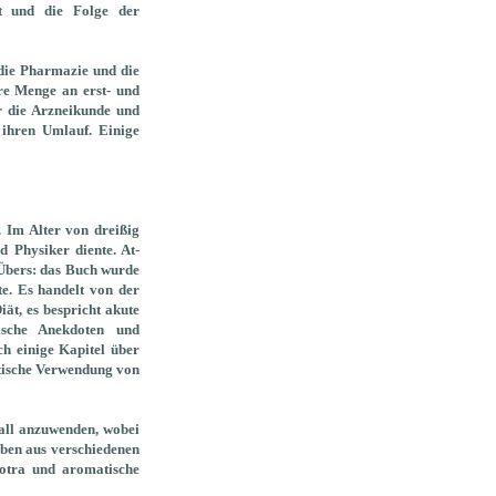
ät und die Folge der
 die Pharmazie und die
ere Menge an erst- und
r die Arzneikunde und
 ihren Umlauf. Einige
. Im Alter von dreißig
 Physiker diente. At-
 Übers: das Buch wurde
te. Es handelt von der
ät, es bespricht akute
ische Anekdoten und
ch einige Kapitel über
tische Verwendung von
fall anzuwenden, wobei
roben aus verschiedenen
otra und aromatische