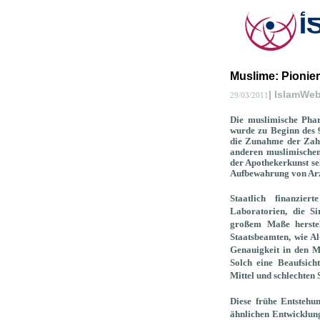
Muslime: Pionie
| IslamWe
29/03/2011
Die muslimische Phar
wurde zu Beginn des 
die Zunahme der Zahl
anderen muslimischen
der Apothekerkunst se
Aufbewahrung von Arz
Staatlich finanzie
Laboratorien, die S
großem Maße herstel
Staatsbeamten, wie Al
Genauigkeit in den M
Solch eine Beaufsich
Mittel und schlechten 
Diese frühe Entstehu
ähnlichen Entwicklun