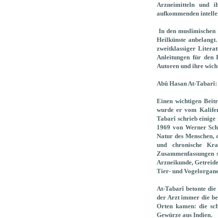
Arzneimitteln und i
aufkommenden intellek
In den muslîmischen L
Heilkünste anbelangt.
zweitklassiger Liter
Anleitungen für den 
Autoren und ihre wich
Abû Hasan At-Tabarî:
Einen wichtigen Beitr
wurde er vom Kalifen
Tabarî schrieb einige
1969 von Werner Schmu
Natur des Menschen, d
und chronische Kra
Zusammenfassungen sow
Arzneikunde, Getreid
Tier- und Vogelorgane
At-Tabarî betonte die
der Arzt immer die bes
Orten kamen: die sc
Gewürze aus Indien.