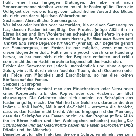
Fühlt eine Frau hingegen Blutungen, die aber erst nach
Sonnenuntergang sichtbar werden, so ist ihr Fasten gültig. Denn die
Gültigkeit des Fastens hängt vom tatsächlichen Austritt des Blutes
ab, nicht von der subjektiven Wahrnehmung.
Sechstens: Absichtlicher Samenerguss
Wer küsst oder berührt oder masturbiert, bis er einen Samenerguss
hat, dessen Fasten ist ungültig. Der Prophet (
möge Allâh ihn in
Ehren halten und ihm Wohlergehen schenken
) überlieferte in einem
Hadîth folgende Worte von seinem Herrn:
„Er lässt sein Essen und
Trinken und seine Begierde für Mich“
(Ahmad). Zur Begierde gehört
der Samenerguss, und Fasten ist nur möglich, wenn man sich
dieser Begierde enthält. Ruft man sie jedoch durch eine Handlung
hervor, so hat man sich nicht der Begierde enthalten und erfüllt
somit nicht die im Hadîth erwähnte Eigenschaft des Fastenden.
Erfolgt der Samenerguss jedoch unabsichtlich und ohne eigenes
Zutun, wie z. B. durch einen feuchten Traum, durch Gedanken oder
als Folge von Müdigkeit und Erschöpfung, so hat dies keinen
Einfluss auf das Fasten.
Siebtens: Schröpfen
Unter Schröpfen versteht man das Einschneiden oder Verwunden
eines Körperteils, z.B. des Kopfes oder des Rückens, um Blut
abzusaugen. Die Gelehrten sind sich uneinig, ob Schröpfen das
Fasten ungültig macht. Die Mehrheit der Gelehrten, darunter die drei
Imâme – Abû Hanîfa, Mâlik und As-Schâfiî – vertreten die Ansicht,
dass es das Fasten nicht bricht. Ahmad hingegen ist der Meinung,
dass das Schröpfen das Fasten bricht, da der Prophet (
möge Allâh
ihn in Ehren halten und ihm Wohlergehen schenken
) sagte:
„Der
Schröpfende und der Geschröpfte haben ihr Fasten gebrochen“
(Abû
Dâwûd und Ibn Mâdscha).
Dasselbe gilt für alle Praktiken, die dem Schröpfen ähneln, wie zum