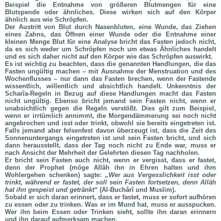
Beispiel die Entnahme von größeren Blutmengen für eine
Blutspende oder ähnliches. Diese wirken sich auf den Körper
ähnlich aus wie Schröpfen.
Der Austritt von Blut durch Nasenbluten, eine Wunde, das Ziehen
eines Zahns, das Öffnen einer Wunde oder die Entnahme einer
kleinen Menge Blut für eine Analyse bricht das Fasten jedoch nicht,
da es sich weder um Schröpfen noch um etwas Ähnliches handelt
und es sich daher nicht auf den Körper wie das Schröpfen auswirkt.
Es ist wichtig zu beachten, dass die genannten Handlungen, die das
Fasten ungültig machen – mit Ausnahme der Menstruation und des
Wochenflusses – nur dann das Fasten brechen, wenn der Fastende
wissentlich, willentlich und absichtlich handelt. Unkenntnis der
Scharîa-Regeln in Bezug auf diese Handlungen macht das Fasten
nicht ungültig. Ebenso bricht jemand sein Fasten nicht, wenn er
unabsichtlich gegen die Regeln verstößt. Dies gilt zum Beispiel,
wenn er irrtümlich annimmt, die Morgendämmerung sei noch nicht
angebrochen und isst oder trinkt, obwohl sie bereits eingetreten ist.
Falls jemand aber felsenfest davon überzeugt ist, dass die Zeit des
Sonnenuntergangs eingetreten ist und sein Fasten bricht, und sich
dann herausstellt, dass der Tag noch nicht zu Ende war, muss er
nach Ansicht der Mehrheit der Gelehrten diesen Tag nachholen.
Er bricht sein Fasten auch nicht, wenn er vergisst, dass er fastet,
denn der Prophet (
möge Allâh ihn in Ehren halten und ihm
Wohlergehen schenken
) sagte:
„Wer aus Vergesslichkeit isst oder
trinkt, während er fastet, der soll sein Fasten fortsetzen, denn Allâh
hat ihn gespeist und getränkt“
(Al-Buchârî und Muslim).
Sobald er sich daran erinnert, dass er fastet, muss er sofort aufhören
zu essen oder zu trinken. Was er im Mund hat, muss er ausspucken.
Wer ihn beim Essen oder Trinken sieht, sollte ihn daran erinnern
und ihn darauf aufmerksam machen.