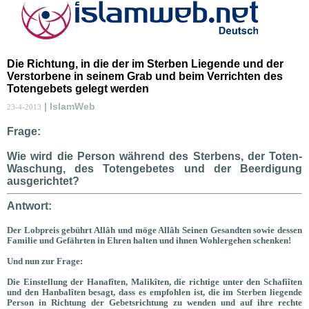
Die Richtung, in die der im Sterben Liegende und der
Verstorbene in seinem Grab und beim Verrichten des
Totengebets gelegt werden
| IslamWeb
23-4-2013
Frage:
Wie wird die Person während des Sterbens, der Toten-
Waschung, des Totengebetes und der Beerdigung
ausgerichtet?
Antwort:
Der Lobpreis gebührt All
â
h und möge Allâh Seinen Gesandten sowie dessen
Familie und Gefährten in Ehren halten und ihnen Wohlergehen schenken!
Und nun zur Frage:
Die Einstellung der Hanafîten, Malikîten, die richtige unter den Schafiîten
und den Hanbalîten besagt, dass es empfohlen ist, die im Sterben liegende
Person in Richtung der Gebetsrichtung zu wenden und auf ihre rechte