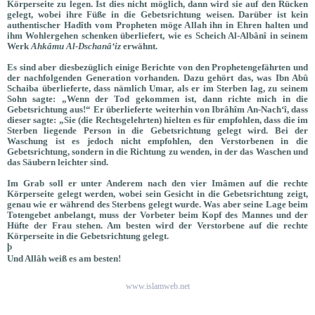
Körperseite zu legen. Ist dies nicht möglich, dann wird sie auf den Rücken
gelegt, wobei ihre Füße in die Gebetsrichtung weisen. Darüber ist kein
authentischer Hadîth vom Propheten möge Allah ihn in Ehren halten und
ihm Wohlergehen schenken überliefert, wie es Scheich Al-Albânî in seinem
Werk
Ahkâmu Al-Dschanâ‘iz
erwähnt.
Es sind aber diesbezüglich einige Berichte von den Prophetengefährten und
der nachfolgenden Generation vorhanden. Dazu gehört das, was Ibn Abû
Schaiba überlieferte, dass nämlich Umar, als er im Sterben lag, zu seinem
Sohn sagte: „Wenn der Tod gekommen ist, dann richte mich in die
Gebetsrichtung aus!“ Er überlieferte weiterhin von Ibrâhîm An-Nach‘î, dass
dieser sagte: „Sie (die Rechtsgelehrten) hielten es für empfohlen, dass die im
Sterben liegende Person in die Gebetsrichtung gelegt wird. Bei der
Waschung ist es jedoch nicht empfohlen, den Verstorbenen in die
Gebetsrichtung, sondern in die Richtung zu wenden, in der das Waschen und
das Säubern leichter sind.
Im Grab soll er unter Anderem nach den vier Imâmen auf die rechte
Körperseite gelegt werden, wobei sein Gesicht in die Gebetsrichtung zeigt,
genau wie er während des Sterbens gelegt wurde. Was aber seine Lage beim
Totengebet anbelangt, muss der Vorbeter beim Kopf des Mannes und der
Hüfte der Frau stehen. Am besten wird der Verstorbene auf die rechte
Körperseite in die Gebetsrichtung gelegt.
þ
Und Allâh weiß es am besten!
www.islamweb.net