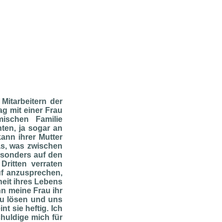
 Mitarbeitern der
g mit einer Frau
mischen Familie
ten, ja sogar an
kann ihrer Mutter
das, was zwischen
besonders auf den
Dritten verraten
uf anzusprechen,
heit ihres Lebens
nn meine Frau ihr
zu lösen und uns
nt sie heftig. Ich
chuldige mich für