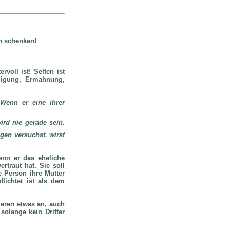
n schenken!
voll ist! Selten ist
digung, Ermahnung,
 Wenn er eine ihrer
rd nie gerade sein.
gen versuchst, wirst
enn er das eheliche
traut hat. Sie soll
e Person ihre Mutter
lichtet ist als dem
deren etwas an, auch
solange kein Dritter