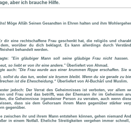
age, aber ich brauche Hilfe.
lâhs! Möge Allâh Seinen Gesandten in Ehren halten und ihm Wohlergehe
r dir eine rechtschaffene Frau geschenkt hat, die religiös und charakter
 dem, worüber du dich beklagst. Es kann allerdings durch Verstän
Weisheit behandelt werden.
agte:
"Ein gläubiger Mann soll seine gläubige Frau nicht hassen.
ut, so liebt er von ihr eine andere."
Überliefert von Ahmad.
gte auch:
"Die Frau wurde aus einer krummen Rippe erschaffen. Sie wi
, sollst du das tun, wobei sie krumm bleibt. Wenn du sie gerade zu bie
 Brechen ist die Ehescheidung.“
Überliefert von Al-Buchârî und Muslim.
ester jedoch: Der Verrat des Geheimnisses ist verboten, vor allem w
n und Frau und das betrifft, was der Ehemann ihr im Geheimen anver
ten, die Geheimnisse irgendeiner Person zu verraten, auch wenn dies
 wissen, dass sie dem Gehorsam ihrem Mann gegenüber stärker verpf
ern gegenüber.
 die zwischen ihr und ihrem Mann entstehen können, gehen niemand An
außer in einem Notfall. Eheliche Streitigkeiten vergehen immer schnell, 