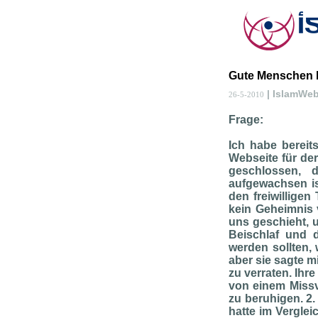
Gute Menschen 
| IslamWe
26-5-2010
Frage:
Ich habe bereits
Webseite für de
geschlossen, d
aufgewachsen is
den freiwilligen
kein Geheimnis v
uns geschieht, u
Beischlaf und d
werden sollten,
aber sie sagte m
zu verraten. Ihr
von einem Missv
zu beruhigen. 2. 
hatte im Verglei