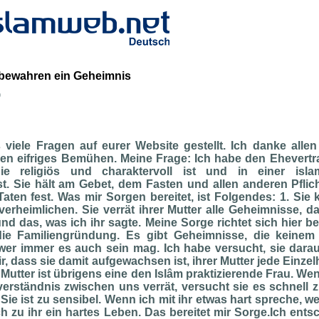
bewahren ein Geheimnis
b
 viele Fragen auf eurer Website gestellt. Ich danke allen
ren eifriges Bemühen. Meine Frage: Ich habe den Ehevertra
ie religiös und charaktervoll ist und in einer isla
t. Sie hält am Gebet, dem Fasten und allen anderen Pflich
 Taten fest. Was mir Sorgen bereitet, ist Folgendes: 1. Sie 
erheimlichen. Sie verrät ihrer Mutter alle Geheimnisse, 
nd das, was ich ihr sagte. Meine Sorge richtet sich hier 
ie Familiengründung. Es gibt Geheimnisse, die keinem 
 wer immer es auch sein mag. Ich habe versucht, sie dara
ir, dass sie damit aufgewachsen ist, ihrer Mutter jede Einzel
e Mutter ist übrigens eine den Islâm praktizierende Frau. We
erständnis zwischen uns verrät, versucht sie es schnell 
Sie ist zu sensibel. Wenn ich mit ihr etwas hart spreche, wei
ch zu ihr ein hartes Leben. Das bereitet mir Sorge.Ich ents