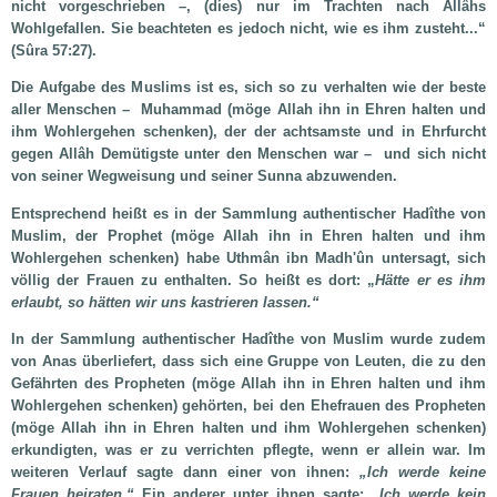
nicht vorgeschrieben –, (dies) nur im Trachten nach Allâhs
Wohlgefallen. Sie beachteten es jedoch nicht, wie es ihm zusteht...“
(Sûra 57:27).
Die Aufgabe des Muslims ist es, sich so zu verhalten wie der beste
aller Menschen –
Muhammad (möge Allah ihn in Ehren halten und
ihm Wohlergehen schenken), der der achtsamste und in Ehrfurcht
gegen Allâh Demütigste unter den Menschen war –
und sich nicht
von seiner Wegweisung und seiner Sunna abzuwenden.
Entsprechend heißt es in der Sammlung authentischer Hadîthe von
Muslim, der Prophet (möge Allah ihn in Ehren halten und ihm
Wohlergehen schenken) habe Uthm
â
n ibn Madh'
û
n untersagt, sich
völlig der Frauen zu enthalten. So heißt es dort: „
Hätte er es ihm
erlaubt, so hätten wir uns kastrieren lassen.“
In der Sammlung authentischer Hadîthe von
Muslim wurde zudem
von Anas überliefert, dass sich eine Gruppe von Leuten, die zu den
Gefährten des Propheten (möge Allah ihn in Ehren halten und ihm
Wohlergehen schenken) gehörten, bei den Ehefrauen des Propheten
(möge Allah ihn in Ehren halten und ihm Wohlergehen schenken)
erkundigten, was er zu verrichten pflegte, wenn er allein war. Im
weiteren Verlauf sagte dann einer von ihnen:
„Ich werde keine
Frauen heiraten.“
Ein anderer unter ihnen sagte:
„Ich werde kein