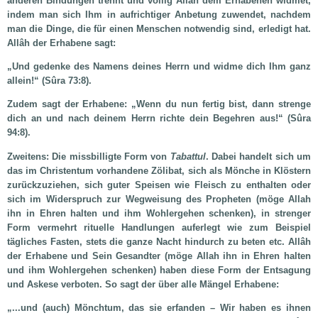
anderen Bindungen trennt und völlig Allâh dem Erhabenen widmet,
indem man sich Ihm in aufrichtiger Anbetung zuwendet, nachdem
man die Dinge, die für einen Menschen notwendig sind, erledigt hat.
Allâh der Erhabene sagt:
„Und gedenke des Namens deines Herrn und widme dich Ihm ganz
allein!“
(Sûra 73:8).
Zudem sagt der Erhabene: „Wenn du nun fertig bist, dann strenge
dich an und nach deinem Herrn richte dein Begehren aus!“ (Sûra
94:8).
Zweitens: Die missbilligte Form von
Tabattul
. Dabei handelt sich um
das im Christentum vorhandene Zölibat, sich als Mönche in Klöstern
zurückzuziehen, sich guter Speisen wie Fleisch zu enthalten oder
sich im Widerspruch zur Wegweisung des Propheten (möge Allah
ihn in Ehren halten und ihm Wohlergehen schenken), in strenger
Form vermehrt rituelle Handlungen auferlegt wie zum Beispiel
tägliches Fasten, stets die ganze Nacht hindurch zu beten etc. Allâh
der Erhabene und Sein Gesandter (möge Allah ihn in Ehren halten
und ihm Wohlergehen schenken) haben diese Form der Entsagung
und Askese verboten. So sagt der über alle Mängel Erhabene:
„...und (auch) Mönchtum, das sie erfanden – Wir haben es ihnen