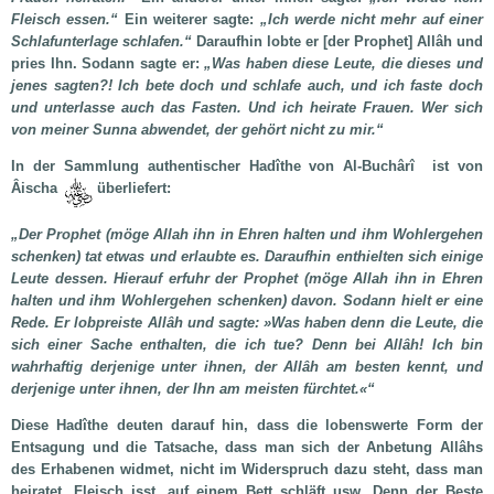
Fleisch essen.“
Ein weiterer sagte:
„Ich werde nicht mehr auf einer
Schlafunterlage schlafen.“
Daraufhin lobte er [der Prophet] Allâh und
pries Ihn. Sodann sagte er:
„Was haben diese Leute, die dieses und
jenes sagten?! Ich bete doch und schlafe auch, und ich faste doch
und unterlasse auch das Fasten. Und ich heirate Frauen. Wer sich
von meiner Sunna abwendet, der gehört nicht zu mir.“
In der Sammlung authentischer Hadîthe von Al-Buchârî
ist von
Âischa
überliefert:
„Der Prophet (möge Allah ihn in Ehren halten und ihm Wohlergehen
schenken) tat etwas und erlaubte es. Daraufhin enthielten sich einige
Leute dessen. Hierauf erfuhr der Prophet (möge Allah ihn in Ehren
halten und ihm Wohlergehen schenken) davon. Sodann hielt er eine
Rede. Er lobpreiste Allâh und sagte: »Was haben denn die Leute, die
sich einer Sache enthalten, die ich tue? Denn bei Allâh! Ich bin
wahrhaftig derjenige unter ihnen, der Allâh am besten kennt, und
derjenige unter ihnen, der Ihn am meisten fürchtet.«“
Diese Hadîthe deuten darauf hin, dass die lobenswerte Form der
Entsagung und die Tatsache, dass man sich der Anbetung Allâhs
des Erhabenen widmet, nicht im Widerspruch dazu steht, dass man
heiratet, Fleisch isst, auf einem Bett schläft usw. Denn der Beste