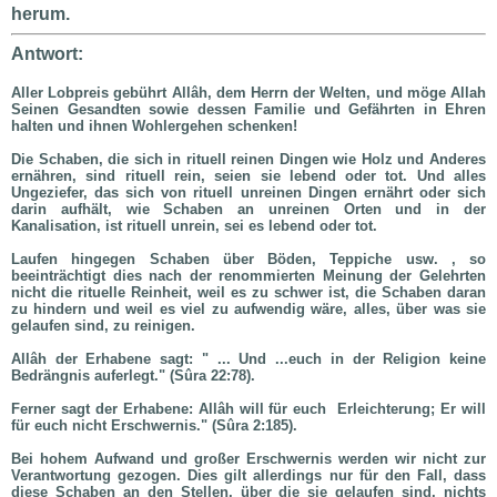
herum.
Antwort:
Aller Lobpreis gebührt Allâh, dem Herrn der Welten, und möge Allah
Seinen Gesandten sowie dessen Familie und Gefährten in Ehren
halten und ihnen Wohlergehen schenken!
Die Schaben, die sich in rituell reinen Dingen wie Holz und Anderes
ernähren, sind rituell rein, seien sie lebend oder tot. Und alles
Ungeziefer, das sich von rituell unreinen Dingen ernährt oder sich
darin aufhält, wie Schaben an unreinen Orten und in der
Kanalisation, ist rituell unrein, sei es lebend oder tot.
Laufen hingegen Schaben über Böden, Teppiche usw. , so
beeinträchtigt dies nach der renommierten Meinung der Gelehrten
nicht die rituelle Reinheit, weil es zu schwer ist, die Schaben daran
zu hindern und weil es viel zu aufwendig wäre, alles, über was sie
gelaufen sind, zu reinigen.
Allâh der Erhabene sagt
: "
...
Und ...euch in der Religion keine
Bedrängnis auferlegt."
(Sûra 22:78).
Ferner sagt der Erhabene: Allâh will für euch
Erleichterung; Er will
für euch nicht Erschwernis." (Sûra 2:185).
Bei hohem Aufwand und großer Erschwernis werden wir nicht zur
Verantwortung gezogen. Dies gilt allerdings nur für den Fall, dass
diese Schaben an den Stellen, über die sie gelaufen sind, nichts