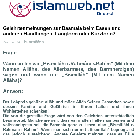
Gelehrtenmeinungen zur Basmala beim Essen und
anderen Handlungen: Langform oder Kurzform?
| IslamWeb
24-10-2024
Frage:
Wann sollen wir „Bismillâhi r-Rahmâni r-Rahîm“ (Mit dem
Namen Allâhs, des Allerbarmers, des Barmherzigen)
sagen und wann nur „Bismillâh“ (Mit dem Namen
Allâhs)?
Antwort:
Der Lobpreis gebührt Allâh und möge Allâh Seinen Gesandten sowie
dessen Familie und Gefährten in Ehren halten und ihnen
Wohlergehen schenken!
Die von dir gestellte Frage wird von den Gelehrten unterschiedlich
beantwortet. Manche meinen, dass es in allen Fällen am besten und
vollständigsten sei, die Basmala ganz zu lesen, also „Bismillâhi r-
Rahmâni r-Rahîm“. Wenn man sich nur mit „Bismillâh“ begnügt, ist
das jedoch ausreichend. Andere Gelehrte meinten, dass es Fälle