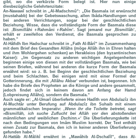
gibt, wo die verkürzte Form belegt ist. Hier nun einige
diesbezügliche Gelehrtenzitate:
An-Nawawî schreibt in „Al-Madschmû“: „Die Basmala ist erwünscht
(mustahabb) bei der Gebetswaschung, allen Ibâda-Handlungen und
bei anderen Verrichtungen, sogar bei der geschlechtlichen
Beziehung. Wisse, dass die vollständigste Form der Basmala diese
ist: ‚Bismillâhi r-Rahmâni r-Rahîm‘. Sagt jemand nur ‚Bismillâh‘,
erhält er zweifellos den Verdienst, die Basmala gesprochen zu
haben.“
Al-Hâfidh Ibn Hadschar schreibt in „Fath Al-Bârî“ im Zusammenhang
mit dem Brief des Gesandten Allâhs (möge Allâh ihn in Ehren halten
und ihm Wohlergehen schenken) an Herakleios (den byzantinischen
Kaiser): „Im Gegensatz zu anderen wichtigen Angelegenheiten
beginnen einige von diesen mit der vollständigen Basmala, wie bei
seinen Briefen, während bei anderen die kurze Form der Basmala
erwähnt wird: so z. B. bei Beginn der geschlechtlichen Beziehung
und beim Schlachten. Bei einigen wird mit einer Formel der
Gotterinnerung, die mit ‚Allâhu Akbar‘ verbunden ist, begonnen. Ich
habe die Briefe des Propheten an die Könige und andere gesammelt,
jedoch findet sich in keinem davon am Anfang der Hamd
(Lobpreisung Allâhs), sondern die Basmala.“
Auch sagte er: „Al-Umarî überlieferte einen Hadîth von Abdulazîz ibn
Al-Muchtâr unter Berufung auf Abdulazîz ibn Suhaib mit einem
grammatikalischen Imperativ:
‚Wenn ihr die Toilette betretet, sagt
»Bismillâh, ich suche Zuflucht bei Allâh vor den abstoßenden
männlichen und weiblichen Dschinn.«‘
Die Überlieferungskette ist
nach den Bedingungen von Imâm Muslim korrekt. Der Text enthält
einen Zusatz zur Basmala, den ich in keiner anderen Überlieferung
gefunden habe.“
Al-Hattâb Al-Mâlikî erwähnt in „Mawâhib Al-Dschalîl“, dass Al-