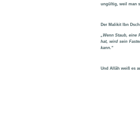
ungültig, weil man s
Der Malikit Ibn Dsc
„Wenn Staub, eine F
hat, wird sein Fast
kann.“
Und Allâh weiß es a