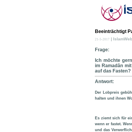
Beeinträchtigt 
| IslamWe
21-5-2017
Frage:
Ich möchte gern
im Ramadân mit 
auf das Fasten?
Antwort:
Der Lobpreis gebüh
halten und ihnen W
Es ziemt sich für 
wenn er fastet. We
und das Verwerflich