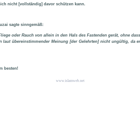
ich nicht [vollständig] davor schützen kann.
huzai sagte sinngemäß:
liege oder Rauch von allein in den Hals des Fastenden gerät, ohne dass
en laut übereinstimmender Meinung [der Gelehrten] nicht ungültig, da e
m besten!
www.islamweb.net