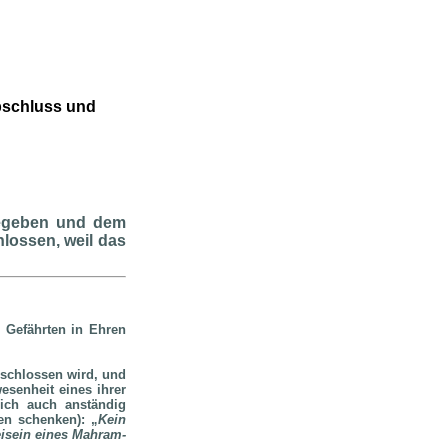
bschluss und
gegeben und dem
lossen, weil das
 Gefährten in Ehren
eschlossen wird, und
esenheit eines ihrer
sich auch anständig
en schenken): „
Kein
eisein eines Mahram-