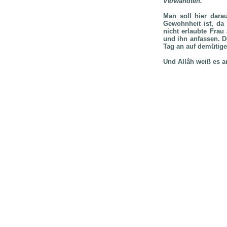
Verwandten.
“
Man soll hier dara
Gewohnheit ist, da
nicht erlaubte Fra
und ihn anfassen. D
Tag an auf demütige
Und Allâh weiß es a