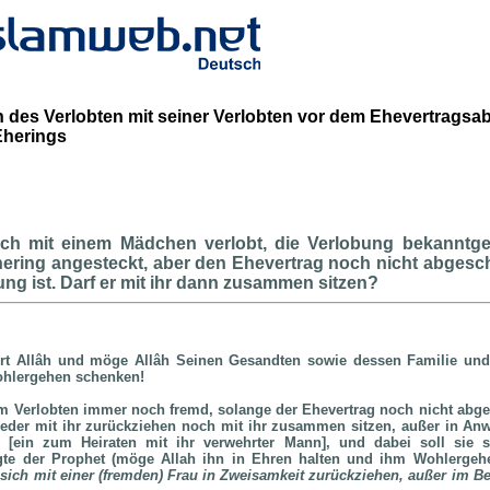
des Verlobten mit seiner Verlobten vor dem Ehevertragsa
Eherings
ich mit einem Mädchen verlobt, die Verlobung bekannt
ring angesteckt, aber den Ehevertrag noch nicht abgesch
g ist. Darf er mit ihr dann zusammen sitzen?
rt Allâh und möge Allâh Seinen Gesandten sowie dessen Familie und
ohlergehen schenken!
rem Verlobten immer noch fremd, solange der Ehevertrag noch nicht abg
weder mit ihr zurückziehen noch mit ihr zusammen sitzen, außer in Anw
en
[
ein zum Heiraten mit ihr verwehrter Mann
]
, und dabei soll sie 
gte der Prophet (möge Allah ihn in Ehren halten und ihm Wohlergeh
 sich mit einer (fremden) Frau in Zweisamkeit zurückziehen, außer im B