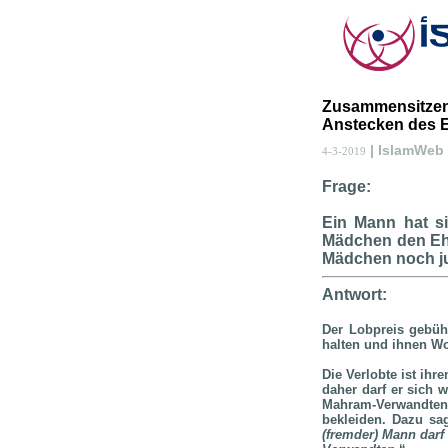
Zusammensitzen 
Anstecken des 
| IslamWeb
4-3-2019
Frage:
Ein Mann hat s
Mädchen den Ehe
Mädchen noch jun
Antwort:
Der Lobpreis gebüh
halten und ihnen W
Die Verlobte ist ih
daher darf er sich 
Mahram-Verwandt
bekleiden. Dazu sa
(fremder) Mann darf