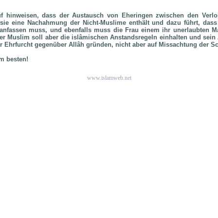
uf hinweisen, dass der Austausch von Eheringen zwischen den Verlo
 sie eine Nachahmung der Nicht-Muslime enthält und dazu führt, das
u anfassen muss, und ebenfalls muss die Frau einem ihr unerlaubten 
er Muslim soll aber die islâmischen Anstandsregeln einhalten und sei
r Ehrfurcht gegenüber Allâh gründen, nicht aber auf Missachtung der Sc
m besten!
www.islamweb.net