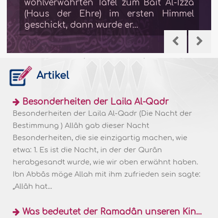
wohlverwahrten Tafel zum Bait Al-Izza
(Haus der Ehre) im ersten Himmel
geschickt, dann wurde er...
Artikel
Besonderheiten der Laila Al-Qadr
Besonderheiten der Laila Al-Qadr (Die Nacht der
Bestimmung ) Allâh gab dieser Nacht
Besonderheiten, die sie einzigartig machen, wie
etwa: 1. Es ist die Nacht, in der der Qurân
herabgesandt wurde, wie wir oben erwähnt haben.
Ibn Abbâs möge Allah mit ihm zufrieden sein sagte:
„Allâh hat...
Was bedeutet der Ramadân unseren Kindern?