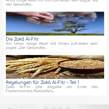
Anas möge Allah mit ihm zufrieden sein sagte: "Als
der Gesandte...
Die Zakâ Al-Fitr
Ibn Umar möge Allah mit ihnen zufrieden sein
sagte: ,,Der Gesandte...
Regelungen für Zakâ Al-Fitr – Teil 1
Zakâ Al-Fitr (die Abgabe am Ende des
Fastenmonats Ramadân)...