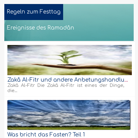
Regeln zum Festtag
Ereignisse des Ramadân
Die Läuterung der Seele
Weiter
Zakâ Al-Fitr und andere Anbetungshandlungen
Zakâ Al-Fitr Die Zakâ Al-Fitr ist eines der Dinge,
die...
Was bricht das Fasten? Teil 1