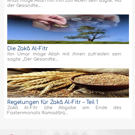
Anas möge Allah mit ihm zufrieden sein sagte: "Als
der Gesandte...
Die Zakâ Al-Fitr
Ibn Umar möge Allah mit ihnen zufrieden sein
sagte: ,,Der Gesandte...
Regelungen für Zakâ Al-Fitr – Teil 1
Zakâ Al-Fitr (die Abgabe am Ende des
Fastenmonats Ramadân)...