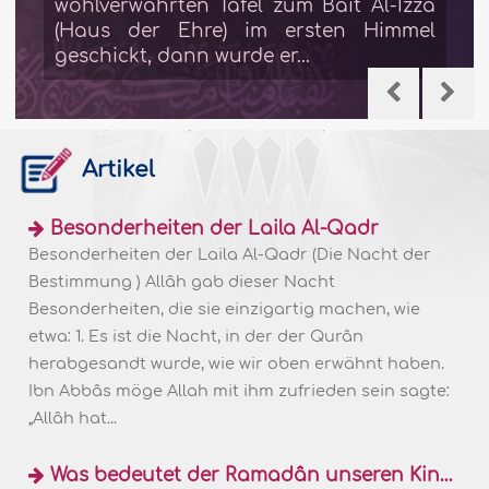
wohlverwahrten Tafel zum Bait Al-Izza
(Haus der Ehre) im ersten Himmel
geschickt, dann wurde er...
Artikel
Besonderheiten der Laila Al-Qadr
Besonderheiten der Laila Al-Qadr (Die Nacht der
Bestimmung ) Allâh gab dieser Nacht
Besonderheiten, die sie einzigartig machen, wie
etwa: 1. Es ist die Nacht, in der der Qurân
herabgesandt wurde, wie wir oben erwähnt haben.
Ibn Abbâs möge Allah mit ihm zufrieden sein sagte:
„Allâh hat...
Was bedeutet der Ramadân unseren Kindern?