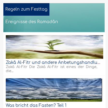
Regeln zum Festtag
Ereignisse des Ramadân
Die Läuterung der Seele
Weiter
Zakâ Al-Fitr und andere Anbetungshandlungen
Zakâ Al-Fitr Die Zakâ Al-Fitr ist eines der Dinge,
die...
Was bricht das Fasten? Teil 1