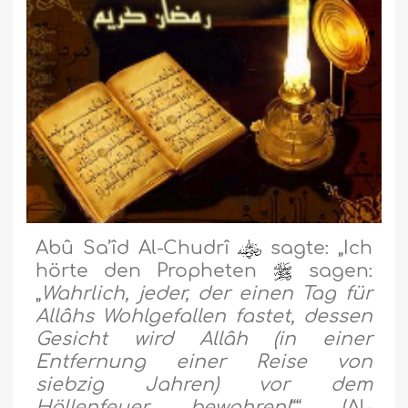
Abû Sa’îd Al-Chudrî
sagte: „Ich
hörte den Propheten
sagen:
„
Wahrlich, jeder, der einen Tag für
Allâhs Wohlgefallen fastet, dessen
Gesicht wird Allâh (in einer
Entfernung einer Reise von
siebzig Jahren) vor dem
Höllenfeuer bewahren!
“
“ (Al-