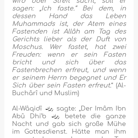
wird oder Streit sucht, soll er
sagen: „Ich faste.“ Bei dem, in
dessen Hand das Leben
Muhammads ist, der Atem eines
Fastenden ist Allâh am Tag des
Gerichts lieber als der Duft von
Moschus. Wer fastet, hat zwei
Freuden: wenn er sein Fasten
bricht und sich über das
Fastenbrechen erfreut, und wenn
er seinem Herrn begegnet und Er
Sich über sein Fasten erfreut.
“ (Al-
Buchârî und Muslim)
Al-Wâqidî
sagte: „Der Imâm Ibn
Abû Dhi’b
betete die ganze
Nacht und gab sich große Mühe
im Gottesdienst. Hätte man ihm