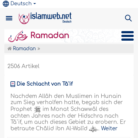
Deutsch
Ramadan
Ramadan
2506 Artikel
Die Schlacht von Tâ`if
Nachdem Allâh den Muslimen in Hunain
zum Sieg verholfen hatte, begab sich der
Prophet
im Monat Schawwâl des
achten Jahres nach der Hidschra nach
Tâ`if, um auch dieses Gebiet zu erobern. Er
betraute Châlid ibn Al-Walîd
..
Weiter