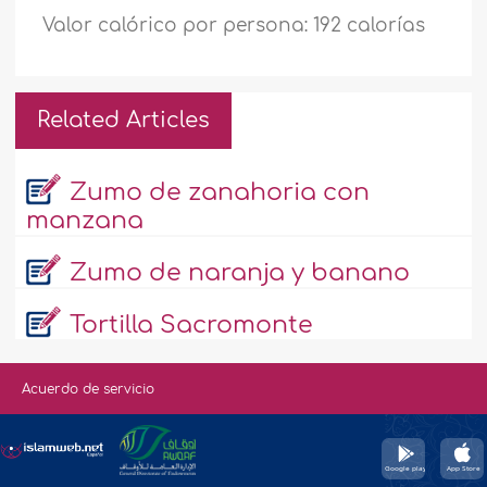
Valor calórico por persona: 192 calorías
Related Articles
Zumo de zanahoria con
manzana
Zumo de naranja y banano
Tortilla Sacromonte
Acuerdo de servicio