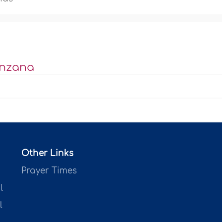
anzana
Other Links
Prayer Times
l
l