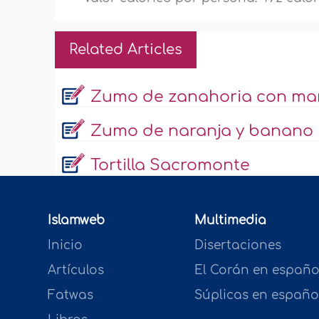
Related Articles
Zumo de zanahoria con m
Zumo de naranja y banano
Tortilla Sacromonte
Islamweb
Multimedia
Inicio
Disertaciones
Artículos
El Corán en españo
Fatwas
Súplicas en españo