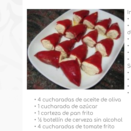
I
•
•
d
•
•
•
•
S
•
•
•
•
• 4 cucharadas de aceite de oliva
• 1 cucharada de azúcar
• 1 corteza de pan frito
• ½ botellín de cerveza sin alcohol
• 4 cucharadas de tomate frito