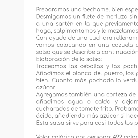
Preparamos una bechamel bien espes
Desmigamos un filete de merluza sin
a una sartén en la que previament
haga, salpimentamos y lo mezclamos
Con ayuda de una cuchara rellenamo
vamos colocando en una cazuela de
salsa que se describe a continuación
Elaboración de la salsa:
Troceamos las cebollas y las poch
Añadimos el blanco del puerro, los 
bien. Cuanto más pochada la verdu
azúcar.
Agregamos también una corteza de p
añadimos agua o caldo y dejamo
cucharadas de tomate frito. Probamo
ácido, añadiendo más azúcar si hace 
Esta salsa sirve para casi todos los p
Valor calórico por persona: 492 calor