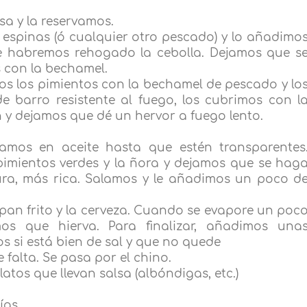
a y la reservamos.
 espinas (ó cualquier otro pescado) y lo añadimo
e habremos rehogado la cebolla. Dejamos que s
 con la bechamel.
s los pimientos con la bechamel de pescado y lo
 barro resistente al fuego, los cubrimos con l
 y dejamos que dé un hervor a fuego lento.
amos en aceite hasta que estén transparentes
pimientos verdes y la ñora y dejamos que se hag
ra, más rica. Salamos y le añadimos un poco d
an frito y la cerveza. Cuando se evapore un poc
s que hierva. Para finalizar, añadimos una
s si está bien de sal y que no quede
falta. Se pasa por el chino.
latos que llevan salsa (albóndigas, etc.)
ías