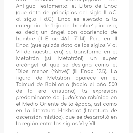
Antiguo Testamento, el Libro de Enoc
(que data de principios del siglo II a.C.
al siglo I d.C.), Enoc es elevado a la
categoría de “hijo del hombre” piadoso,
es decir, un ángel con apariencia de
hombre (II Enoc 46.1, 71.14). Pero en III
Enoc (que quizás data de los siglos V al
VII de nuestra era) se transforma en el
Metatrón (¡sí, Metatrón!), un super
arcángel al que se designa como el
“Dios menor (Yahvé)” (III Enoc 12.5). La
figura de Metatrón aparece en el
Talmud de Babilonia (hacia el año 500
de la era cristiana), la expresión
predominante del judaísmo rabínico en
el Medio Oriente de la época, así como
en la literatura Hekhalot (literatura de
ascensión mística), que se desarrolló en
la región entre los siglos VI y VII.