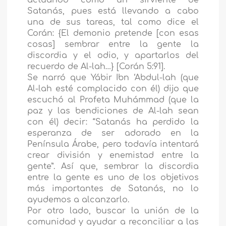
actuando como un sirviente de
Satanás, pues está llevando a cabo
una de sus tareas, tal como dice el
Corán: {El demonio pretende [con esas
cosas] sembrar entre la gente la
discordia y el odio, y apartarlos del
recuerdo de Al-lah…} [Corán 5:91].
Se narró que Yábir Ibn ‘Abdul-lah (que
Al-lah esté complacido con él) dijo que
escuchó al Profeta Muhámmad (que la
paz y las bendiciones de Al-lah sean
con él) decir: “Satanás ha perdido la
esperanza de ser adorado en la
Península Árabe, pero todavía intentará
crear división y enemistad entre la
gente”. Así que, sembrar la discordia
entre la gente es uno de los objetivos
más importantes de Satanás, no lo
ayudemos a alcanzarlo.
Por otro lado, buscar la unión de la
comunidad y ayudar a reconciliar a las