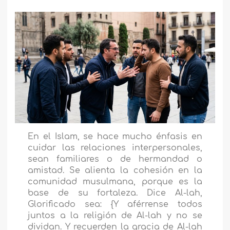
En el Islam, se hace mucho énfasis en
cuidar las relaciones interpersonales,
sean familiares o de hermandad o
amistad. Se alienta la cohesión en la
comunidad musulmana, porque es la
base de su fortaleza. Dice Al-lah,
Glorificado sea: {Y aférrense todos
juntos a la religión de Al-lah y no se
dividan. Y recuerden la gracia de Al-lah