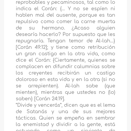
reprobables y pecaminosos, tal como lo
indica el Corán: {… Y no se espíen ni
hablen mal del ausente, porque es tan
repulsivo como comer la carne muerta
de su hermano. ¿Acaso alguien
desearía hacerlo? Por supuesto que les
repugnaría. Tengan temor de Al-lah…}
[Corán 49:12]; y tiene como retribución
un gran castigo en la otra vida, como
dice el Corán: {Ciertamente, quienes se
complacen en difundir calumnias sobre
los creyentes recibirán un castigo
doloroso en esta vida y en la otra (si no
se arrepienten). Al-lah sabe (que
mienten), mientras que ustedes no (lo)
saben} [Corán 24:19].
“Divide y vencerás”, dicen que es el lema
de Satanás y una de sus mejores
tácticas. Quien se empeña en sembrar
la enemistad y dividir a la gente, está